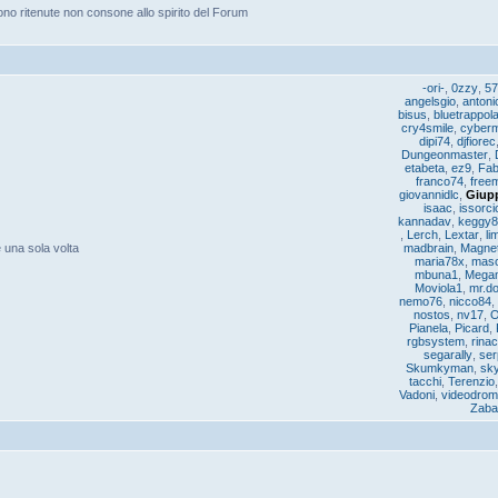
no ritenute non consone allo spirito del Forum
-ori-
,
0zzy
,
57
angelsgio
,
anton
bisus
,
bluetrappol
cry4smile
,
cyber
dipi74
,
djfiorec
Dungeonmaster
,
etabeta
,
ez9
,
Fab
franco74
,
free
giovannidlc
,
Giup
isaac
,
issorci
kannadav
,
keggy8
,
Lerch
,
Lextar
,
li
 una sola volta
madbrain
,
Magne
maria78x
,
mas
mbuna1
,
Mega
Moviola1
,
mr.d
nemo76
,
nicco84
,
nostos
,
nv17
,
O
Pianela
,
Picard
,
rgbsystem
,
rina
segarally
,
ser
Skumkyman
,
sky
tacchi
,
Terenzio
Vadoni
,
videodro
Zaba