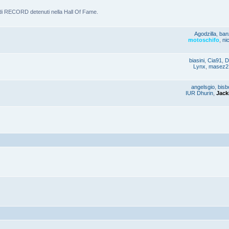
 di RECORD detenuti nella Hall Of Fame.
Agodzilla
,
ban
motoschifo
,
ni
biasini
,
Cia91
,
D
Lynx
,
masez2
angelsgio
,
bisb
IUR Dhurin
,
Jack