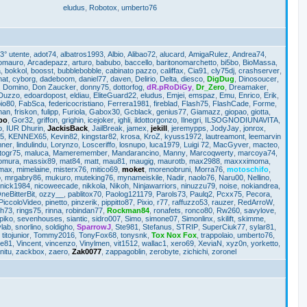
eludus
,
Robotox
,
umberto76
3° utente
,
adot74
,
albatros1993
,
Albio
,
Alibao72
,
alucard
,
AmigaRulez
,
Andrea74
,
iomauro
,
Arcadepazz
,
arturo
,
babubo
,
baccello
,
baritonomarchetto
,
bi5bo
,
BioMassa
,
a
,
bokkol
,
boosst
,
bubblebobble
,
cabinato pazzo
,
califfax
,
Cia91
,
cly75dj
,
crashserver
,
mat
,
cyborg
,
dadeboom
,
daniel77
,
daven
,
Delirio
,
Delta
,
diesco
,
DigDug
,
Dinosoucer
,
,
Domino
,
Don Zaucker
,
donny75
,
dottorfog
,
dR.pRoDiGy
,
Dr_Zero
,
Dreamaker
,
Duzzo
,
edoardopost
,
eldiau
,
EliteGuard22
,
eludus
,
Emjei
,
emspaz
,
Emu
,
Enrico
,
Erik
,
io80
,
FabSca
,
federicocristiano
,
Ferrera1981
,
fireblad
,
Flash75
,
FlashCade
,
Forme
,
man
,
friskon
,
fulipp
,
Furiola
,
Gabox30
,
Gcblack
,
genius77
,
Giamazz
,
giopao
,
giotta
,
po
,
Gor32
,
griffon
,
grighin
,
icejoker
,
ighli
,
ildottorgonzo
,
Ilnegri
,
ILSOGNODIUNAVITA
,
o
,
IUR Dhurin
,
JackisBack
,
JailBreak
,
jamex
,
jekill
,
jeremypps
,
JodyJay
,
jonrox
,
5
,
KENNEX65
,
Kevin82
,
kingstar82
,
krosa
,
KroZ
,
kyuss1972
,
lautreamont
,
leemarvin
mner
,
lindulindu
,
Lorynzo
,
Losceriffo
,
losnupo
,
luca1979
,
Luigi 72
,
MacGyver
,
macteo
,
togr75
,
maluca
,
Mameremember
,
Mandarancino
,
Manny
,
Marcoqwerty
,
marcoya74
,
omura
,
massix89
,
mat84
,
matt
,
mau81
,
maugig
,
maurotb
,
max2988
,
maxxximoma
,
max
,
mimelaine
,
misterx76
,
mitico69
,
moket
,
morenobruni
,
Morra76
,
motoschifo
,
o
,
mrgabry86
,
mukuro
,
muteking76
,
mynameiskile
,
Nadir
,
naolo76
,
Naru00
,
Nellino
,
nick1984
,
nicoweecade
,
nikkola
,
Nikoh
,
Ninjawarriors
,
ninuzzu79
,
noise
,
nokiandrea
,
neBitterBit
,
ozzy__
,
pablitox70
,
Paolog121179
,
Parols73
,
Paulq2
,
Pcxx75
,
Pecora
,
PiccoloVideo
,
pinetto
,
pinzerik
,
pippitto87
,
Pixio
,
r77
,
raffuzzo53
,
rauzer
,
RedArroW
,
ch73
,
rings75
,
rinna
,
robindan77
,
Rockman84
,
ronafets
,
ronco80
,
Rw260
,
savylove
,
piko
,
sevenhouses
,
siantic
,
sidro007
,
Simo
,
simone07
,
Simonlinx
,
skilift
,
skimme
,
lab
,
snorlino
,
soldigho
,
SparrowJ
,
Ste981
,
Stefanus
,
STRIP
,
SuperCiuk77
,
sylar81
,
,
titojunior
,
Tommy2016
,
TonyFox68
,
tonysnk
,
Tox Nox Fox
,
trappolaio
,
umberto76
,
me81
,
Vincent
,
vincenzo
,
Vinylmen
,
vit1512
,
wallac1
,
xero69
,
XeviaN
,
xyz0n
,
yorketto
,
nitu
,
zackbox
,
zaero
,
Zak0077
,
zappagoblin
,
zerobyte
,
zichichi
,
zoronel