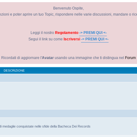
Benvenuto Ospite,
ezioni e poter aprire un tuo Topic, rispondere nelle varie discussioni, mandare o ri
Leggi il nostro
Regolamento
-> PREMI QUI <-
Segui il link su come
Iscriversi
-> PREMI QUI <-
Ricordati di aggiornare l'
Avatar
usando una immagine che ti distingua nel
Forum
DESCRIZIONE
di medaglie conquistate nelle sfide della Bacheca Dei Records