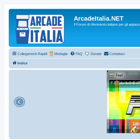
ArcadeItalia.NET
Il Forum di riferimento italiano per gli appas
Collegamenti Rapidi
Medaglie
FAQ
Donate
Contattaci
Indice