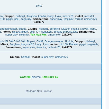
Lynx
zai
,
Giuppo
,
hishaq1
,
Jorghino
,
khadia
,
loopy
,
Lynx
,
masez21
,
moket
,
mossfet
,
c100
,
piggei
,
poiu
,
segarally
,
Smanettone
,
super play
,
titojunior
,
torrest
,
umberto76
,
Zak0077
ungeonmaster
,
eludus
,
Giuppo
,
hishaq1
,
Jorghino
,
julyano
,
khadia
,
Kluiver
,
loopy
,
1
,
moket
,
nic100
,
piggei
,
poiu
,
r77
,
segarally
,
Simone Di Pascasio
,
Smanettone
,
super play
,
titojunior
,
Tox Nox Fox
,
umberto76
,
Zak0077
och
,
BLAAAAAAAAAA
,
Bopaul
,
Cia91
,
Dungeonmaster
,
Furiola
,
Giuppo
,
hishaq1
,
isBack
,
Jorghino
,
kingstar82
,
loopy
,
Lynx
,
moket
,
nic100
,
Pianela
,
piggei
,
segarally
,
Smanettone
,
superstink
,
titojunior
,
umberto76
,
Zak0077
Giuppo
,
hishaq1
,
moket
,
super play
,
umberto76
Gothrek
,
picerno
,
Tox Nox Fox
Medaglia Non Emessa