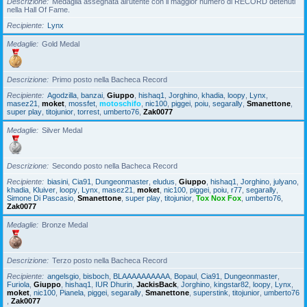
Descrizione
Medaglia assegnata all'utente con il maggior numero di RECORD detenuti
nella Hall Of Fame.
Recipiente
Lynx
Medaglie
Gold Medal
Descrizione
Primo posto nella Bacheca Record
Recipiente
Agodzilla
,
banzai
,
Giuppo
,
hishaq1
,
Jorghino
,
khadia
,
loopy
,
Lynx
,
masez21
,
moket
,
mossfet
,
motoschifo
,
nic100
,
piggei
,
poiu
,
segarally
,
Smanettone
,
super play
,
titojunior
,
torrest
,
umberto76
,
Zak0077
Medaglie
Silver Medal
Descrizione
Secondo posto nella Bacheca Record
Recipiente
biasini
,
Cia91
,
Dungeonmaster
,
eludus
,
Giuppo
,
hishaq1
,
Jorghino
,
julyano
,
khadia
,
Kluiver
,
loopy
,
Lynx
,
masez21
,
moket
,
nic100
,
piggei
,
poiu
,
r77
,
segarally
,
Simone Di Pascasio
,
Smanettone
,
super play
,
titojunior
,
Tox Nox Fox
,
umberto76
,
Zak0077
Medaglie
Bronze Medal
Descrizione
Terzo posto nella Bacheca Record
Recipiente
angelsgio
,
bisboch
,
BLAAAAAAAAAA
,
Bopaul
,
Cia91
,
Dungeonmaster
,
Furiola
,
Giuppo
,
hishaq1
,
IUR Dhurin
,
JackisBack
,
Jorghino
,
kingstar82
,
loopy
,
Lynx
,
moket
,
nic100
,
Pianela
,
piggei
,
segarally
,
Smanettone
,
superstink
,
titojunior
,
umberto76
,
Zak0077