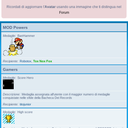
Ricordati di aggiornare l'
Avatar
usando una immagine che ti distingua nel
Forum
MOD Powers
Medaglie
BanHammer
Recipiente
Robotox
,
Tox Nox Fox
Gamers
Medaglie
Score Hero
Descrizione
Medaglia assegnata all'utente con il maggior numero di medaglie
conquistate nelle sfide della Bacheca Dei Records
Recipiente
titojunior
Medaglie
High score