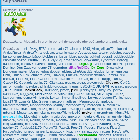
Supporters
Medaglie
Donatore
Descrizione
Medaglia in premio per chi dona quello che può anche una sola volta
Recipiente
-ori-
,
0zzy
,
573° utente
,
adot74
,
albatros1993
,
Albio
,
Alibao72
,
alucard
,
AmigaRulez
,
Andrea74
,
angelsgio
,
antoniomauro
,
Arcadepazz
,
arturo
,
babubo
,
baccello
,
baritonomarchetto
,
bi5bo
,
BioMassa
,
bisus
,
bluetrappola
,
bokkol
,
boosst
,
bubblebobble
,
cabinato pazzo
,
califfax
,
Cia91
,
cly75dj
,
crashserver
,
cry4smile
,
cybermat
,
cyborg
,
dadeboom
,
daniel77
,
daven
,
Delirio
,
Delta
,
diesco
,
DigDug
,
Dinosoucer
,
dipi74
,
djfiorec
,
Domino
,
Don Zaucker
,
donny75
,
dottorfog
,
dR.pRoDiGy
,
Dr_Zero
,
Dreamaker
,
Dungeonmaster
,
Duzzo
,
edoardopost
,
eldiau
,
EliteGuard22
,
eludus
,
Emjei
,
emspaz
,
Emu
,
Enrico
,
Erik
,
etabeta
,
ez9
,
Fabio80
,
FabSca
,
federicocristiano
,
Ferrera1981
,
fireblad
,
Flash75
,
FlashCade
,
Forme
,
franco74
,
freeman
,
friskon
,
fulipp
,
Furiola
,
Gabox30
,
Gcblack
,
genius77
,
Giamazz
,
giopao
,
giotta
,
giovannidlc
,
Giuppo
,
Gor32
,
griffon
,
grighin
,
icejoker
,
ighli
,
ildottorgonzo
,
Ilnegri
,
ILSOGNODIUNAVITA
,
isaac
,
issorcio
,
IUR Dhurin
,
JackisBack
,
JailBreak
,
jamex
,
jekill
,
jeremypps
,
JodyJay
,
jonrox
,
kannadav
,
keggy85
,
KENNEX65
,
Kevin82
,
kingstar82
,
krosa
,
KroZ
,
kyuss1972
,
lautreamont
,
leemarvin
,
Lerch
,
Lextar
,
limner
,
lindulindu
,
Lorynzo
,
Losceriffo
,
losnupo
,
luca1979
,
Luigi 72
,
MacGyver
,
macteo
,
madbrain
,
Magnetogr75
,
maluca
,
Mameremember
,
Mandarancino
,
Manny
,
Marcoqwerty
,
marcoya74
,
maria78x
,
masomura
,
massix89
,
mat84
,
matt
,
mau81
,
maugig
,
maurotb
,
max2988
,
maxxximoma
,
mbuna1
,
Megamax
,
mimelaine
,
misterx76
,
mitico69
,
moket
,
morenobruni
,
Morra76
,
motoschifo
,
Moviola1
,
mr.do
,
mrgabry86
,
mukuro
,
muteking76
,
mynameiskile
,
Nadir
,
naolo76
,
Naru00
,
Nellino
,
nemo76
,
nicco84
,
nick1984
,
nicoweecade
,
nikkola
,
Nikoh
,
Ninjawarriors
,
ninuzzu79
,
noise
,
nokiandrea
,
nostos
,
nv17
,
OneBitterBit
,
ozzy__
,
pablitox70
,
Paolog121179
,
Parols73
,
Paulq2
,
Pcxx75
,
Pecora
,
Pianela
,
Picard
,
PiccoloVideo
,
pinetto
,
pinzerik
,
pippitto87
,
Pixio
,
r77
,
raffuzzo53
,
rauzer
,
RedArroW
,
rgbsystem
,
rinach73
,
rings75
,
rinna
,
robindan77
,
Rockman84
,
ronafets
,
ronco80
,
Rw260
,
savylove
,
segarally
,
serpiko
,
sevenhouses
,
siantic
,
sidro007
,
Simo
,
simone07
,