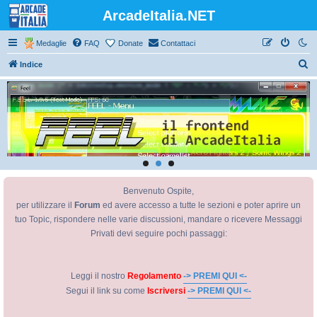
ArcadeItalia.NET
Medaglie
FAQ
Donate
Contattaci
C
Indice
e
r
c
a
Benvenuto Ospite,
per utilizzare il
Forum
ed avere accesso a tutte le sezioni e poter aprire un
tuo Topic, rispondere nelle varie discussioni, mandare o ricevere Messaggi
Privati devi seguire pochi passaggi:
Leggi il nostro
Regolamento
-> PREMI QUI <-
Segui il link su come
Iscriversi
-> PREMI QUI <-