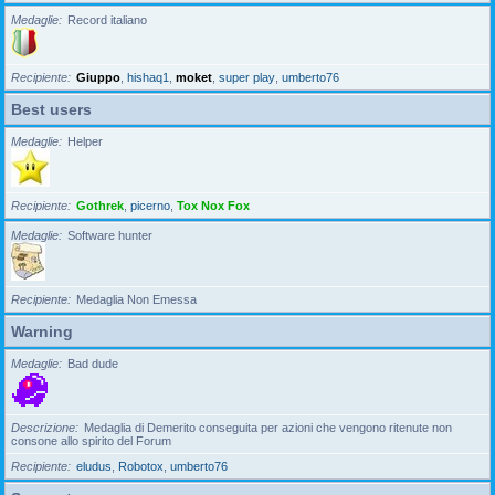
Medaglie
Record italiano
Recipiente
Giuppo
,
hishaq1
,
moket
,
super play
,
umberto76
Best users
Medaglie
Helper
Recipiente
Gothrek
,
picerno
,
Tox Nox Fox
Medaglie
Software hunter
Recipiente
Medaglia Non Emessa
Warning
Medaglie
Bad dude
Descrizione
Medaglia di Demerito conseguita per azioni che vengono ritenute non
consone allo spirito del Forum
Recipiente
eludus
,
Robotox
,
umberto76