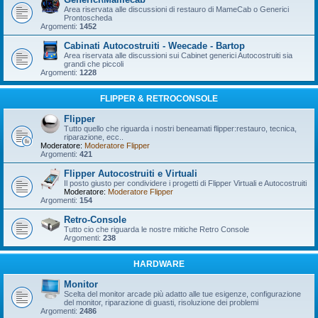
Area riservata alle discussioni di restauro di MameCab o Generici
Prontoscheda
Argomenti:
1452
Cabinati Autocostruiti - Weecade - Bartop
Area riservata alle discussioni sui Cabinet generici Autocostruiti sia
grandi che piccoli
Argomenti:
1228
FLIPPER & RETROCONSOLE
Flipper
Tutto quello che riguarda i nostri beneamati flipper:restauro, tecnica,
riparazione, ecc..
Moderatore:
Moderatore Flipper
Argomenti:
421
Flipper Autocostruiti e Virtuali
Il posto giusto per condividere i progetti di Flipper Virtuali e Autocostruiti
Moderatore:
Moderatore Flipper
Argomenti:
154
Retro-Console
Tutto cio che riguarda le nostre mitiche Retro Console
Argomenti:
238
HARDWARE
Monitor
Scelta del monitor arcade più adatto alle tue esigenze, configurazione
del monitor, riparazione di guasti, risoluzione dei problemi
Argomenti:
2486