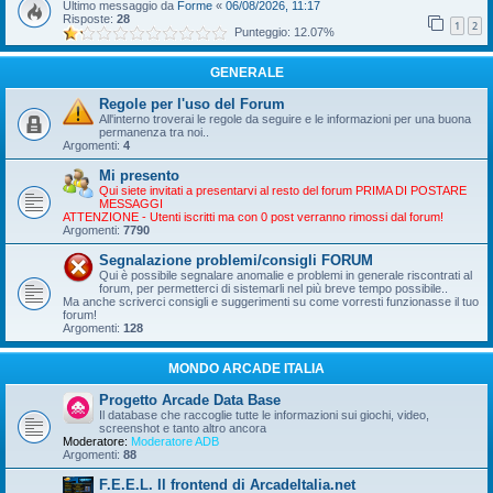
Ultimo messaggio da
Forme
«
06/08/2026, 11:17
Risposte:
28
1
2
Punteggio: 12.07%
GENERALE
Regole per l'uso del Forum
All'interno troverai le regole da seguire e le informazioni per una buona
permanenza tra noi..
Argomenti:
4
Mi presento
Qui siete invitati a presentarvi al resto del forum PRIMA DI POSTARE
MESSAGGI
ATTENZIONE - Utenti iscritti ma con 0 post verranno rimossi dal forum!
Argomenti:
7790
Segnalazione problemi/consigli FORUM
Qui è possibile segnalare anomalie e problemi in generale riscontrati al
forum, per permetterci di sistemarli nel più breve tempo possibile..
Ma anche scriverci consigli e suggerimenti su come vorresti funzionasse il tuo
forum!
Argomenti:
128
MONDO ARCADE ITALIA
Progetto Arcade Data Base
Il database che raccoglie tutte le informazioni sui giochi, video,
screenshot e tanto altro ancora
Moderatore:
Moderatore ADB
Argomenti:
88
F.E.E.L. Il frontend di ArcadeItalia.net