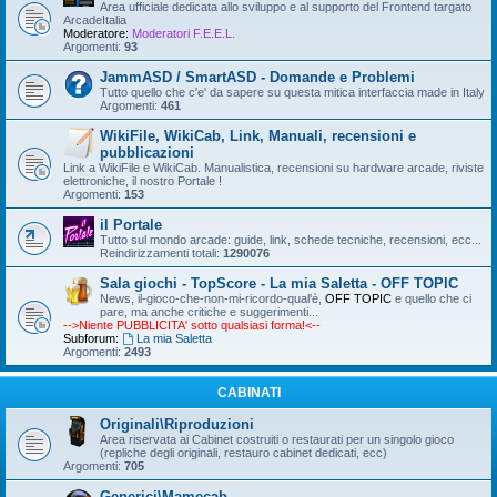
Area ufficiale dedicata allo sviluppo e al supporto del Frontend targato
ArcadeItalia
Moderatore:
Moderatori F.E.E.L.
Argomenti:
93
JammASD / SmartASD - Domande e Problemi
Tutto quello che c'e' da sapere su questa mitica interfaccia made in Italy
Argomenti:
461
WikiFile, WikiCab, Link, Manuali, recensioni e
pubblicazioni
Link a WikiFile e WikiCab. Manualistica, recensioni su hardware arcade, riviste
elettroniche, il nostro Portale !
Argomenti:
153
il Portale
Tutto sul mondo arcade: guide, link, schede tecniche, recensioni, ecc...
Reindirizzamenti totali:
1290076
Sala giochi - TopScore - La mia Saletta - OFF TOPIC
News, il-gioco-che-non-mi-ricordo-qual'è,
OFF TOPIC
e quello che ci
pare, ma anche critiche e suggerimenti...
-->Niente PUBBLICITA' sotto qualsiasi forma!<--
Subforum:
La mia Saletta
Argomenti:
2493
CABINATI
Originali\Riproduzioni
Area riservata ai Cabinet costruiti o restaurati per un singolo gioco
(repliche degli originali, restauro cabinet dedicati, ecc)
Argomenti:
705
Generici\Mamecab