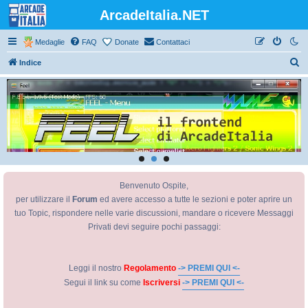
ArcadeItalia.NET
Medaglie
FAQ
Donate
Contattaci
C
Indice
e
r
c
a
Benvenuto Ospite,
per utilizzare il
Forum
ed avere accesso a tutte le sezioni e poter aprire un
tuo Topic, rispondere nelle varie discussioni, mandare o ricevere Messaggi
Privati devi seguire pochi passaggi:
Leggi il nostro
Regolamento
-> PREMI QUI <-
Segui il link su come
Iscriversi
-> PREMI QUI <-