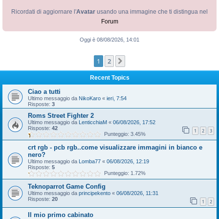
Ricordati di aggiornare l'
Avatar
usando una immagine che ti distingua nel
Forum
Oggi è 08/08/2026, 14:01
1
2
Prossimo
Recent Topics
Ciao a tutti
Ultimo messaggio da
NikoKaro
«
ieri, 7:54
Risposte:
3
Roms Street Fighter 2
Ultimo messaggio da
LenticchiaM
«
06/08/2026, 17:52
Risposte:
42
1
2
3
Punteggio: 3.45%
crt rgb - pcb rgb..come visualizzare immagini in bianco e
nero?
Ultimo messaggio da
Lomba77
«
06/08/2026, 12:19
Risposte:
5
Punteggio: 1.72%
Teknoparrot Game Config
Ultimo messaggio da
principekento
«
06/08/2026, 11:31
Risposte:
20
1
2
Il mio primo cabinato