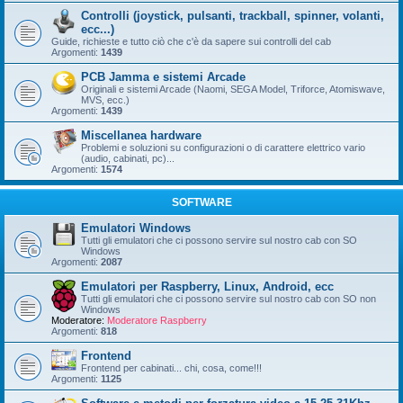
Controlli (joystick, pulsanti, trackball, spinner, volanti,
ecc...)
Guide, richieste e tutto ciò che c'è da sapere sui controlli del cab
Argomenti:
1439
PCB Jamma e sistemi Arcade
Originali e sistemi Arcade (Naomi, SEGA Model, Triforce, Atomiswave,
MVS, ecc.)
Argomenti:
1439
Miscellanea hardware
Problemi e soluzioni su configurazioni o di carattere elettrico vario
(audio, cabinati, pc)...
Argomenti:
1574
SOFTWARE
Emulatori Windows
Tutti gli emulatori che ci possono servire sul nostro cab con SO
Windows
Argomenti:
2087
Emulatori per Raspberry, Linux, Android, ecc
Tutti gli emulatori che ci possono servire sul nostro cab con SO non
Windows
Moderatore:
Moderatore Raspberry
Argomenti:
818
Frontend
Frontend per cabinati... chi, cosa, come!!!
Argomenti:
1125