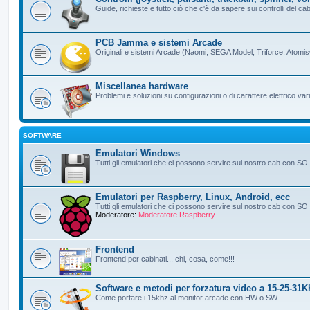
Guide, richieste e tutto ciò che c'è da sapere sui controlli del ca
PCB Jamma e sistemi Arcade
Originali e sistemi Arcade (Naomi, SEGA Model, Triforce, Atomi
Miscellanea hardware
Problemi e soluzioni su configurazioni o di carattere elettrico vari
SOFTWARE
Emulatori Windows
Tutti gli emulatori che ci possono servire sul nostro cab con S
Emulatori per Raspberry, Linux, Android, ecc
Tutti gli emulatori che ci possono servire sul nostro cab con 
Moderatore:
Moderatore Raspberry
Frontend
Frontend per cabinati... chi, cosa, come!!!
Software e metodi per forzatura video a 15-25-31K
Come portare i 15khz al monitor arcade con HW o SW