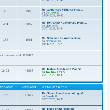
g
m
d
g
e
i
i
s
u
Re: aggiornare FEEL hai siste…
o
93
9990
s
l
V
da
Gothrek
a
t
e
28/06/2026, 10:50
g
i
d
g
m
i
Re: RetroASD = JammASD (versi…
i
o
461
8069
u
V
da
picerno
o
m
l
e
01/07/2026, 13:54
e
t
d
s
i
i
s
m
u
Re: Schemari TV Antonelliana
a
o
153
1061
l
V
da
mrforever
g
m
t
e
09/06/2026, 2:22
g
e
i
d
i
s
m
i
o
s
o
u
a
m
ndirizzamenti totali: 1289422
l
g
e
t
g
s
i
i
s
m
o
a
o
Re: Mobile Arcade con Plancia
g
m
2493
46067
V
da
Tox Nox Fox
g
e
e
06/07/2026, 19:49
i
s
d
o
s
i
a
u
g
l
RGOMENTI
MESSAGGI
ULTIMO MESSAGGIO
g
t
i
i
Re: Sidam Invasion eccolo qua!
o
705
12627
m
V
da
DanyIv
o
e
05/07/2026, 14:36
m
d
e
i
s
u
Re: Il mio primo cabinato
s