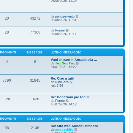
06/08/2026, 12:19
da
principekento
20
43272
06/08/2026, 11:31
da
Forme
28
77308
06/08/2026, 11:17
RGOMENTI
MESSAGGI
ULTIMO MESSAGGIO
Vuoi entrare in ArcadeItalia …
4
6
V
da
Tox Nox Fox
e
01/01/2021, 16:22
d
i
u
Re: Ciao a tutti
7790
31845
l
V
da
NikoKaro
t
e
ieri, 7:54
i
d
m
i
o
u
Re: Donazioni pro forum
m
128
1626
l
V
da
Forme
e
t
e
10/07/2026, 14:12
s
i
d
s
m
i
a
o
u
g
m
l
RGOMENTI
MESSAGGI
ULTIMO MESSAGGIO
g
e
t
i
s
i
Re: Sito web Arcade Database
o
88
2148
s
m
V
da
motoschifo
a
o
e
02/06/2026, 17:41