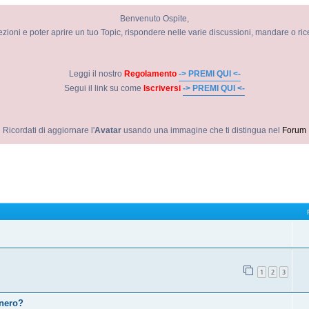
Benvenuto Ospite,
ezioni e poter aprire un tuo Topic, rispondere nelle varie discussioni, mandare o ri
Leggi il nostro
Regolamento
-> PREMI QUI <-
Segui il link su come
Iscriversi
-> PREMI QUI <-
Ricordati di aggiornare l'
Avatar
usando una immagine che ti distingua nel
Forum
1
2
3
 nero?