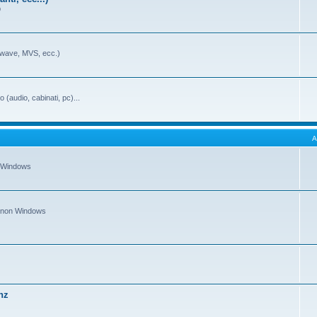
b
swave, MVS, ecc.)
o (audio, cabinati, pc)...
A
O Windows
SO non Windows
hz