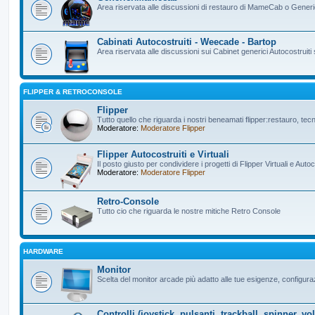
Area riservata alle discussioni di restauro di MameCab o Gener
Cabinati Autocostruiti - Weecade - Bartop
Area riservata alle discussioni sui Cabinet generici Autocostruiti 
FLIPPER & RETROCONSOLE
Flipper
Tutto quello che riguarda i nostri beneamati flipper:restauro, tecn
Moderatore:
Moderatore Flipper
Flipper Autocostruiti e Virtuali
Il posto giusto per condividere i progetti di Flipper Virtuali e Autoc
Moderatore:
Moderatore Flipper
Retro-Console
Tutto cio che riguarda le nostre mitiche Retro Console
HARDWARE
Monitor
Scelta del monitor arcade più adatto alle tue esigenze, configuraz
Controlli (joystick, pulsanti, trackball, spinner, vol