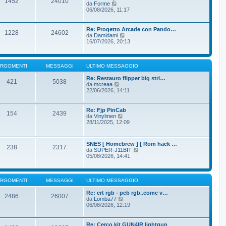
1452
24010
l
V
da
Forme
a
t
e
06/08/2026, 11:17
g
i
d
g
m
i
i
o
u
Re: Progetto Arcade con Pando…
o
m
1228
24602
l
V
da
Damidami
e
t
e
16/07/2026, 20:13
s
i
d
s
m
i
a
o
u
g
m
l
RGOMENTI
MESSAGGI
ULTIMO MESSAGGIO
g
e
t
i
s
i
Re: Restauro flipper big stri…
o
421
5038
s
m
V
da
mcreaa
a
o
e
22/06/2026, 14:11
g
m
d
g
e
i
i
s
u
Re: Fjp PinCab
o
154
2439
s
l
V
da
Vinylmen
a
t
e
28/11/2025, 12:09
g
i
d
g
m
i
i
o
u
SNES [ Homebrew ] [ Rom hack …
o
m
l
238
2317
V
da
SUPER-J11BIT
e
t
e
05/08/2026, 14:41
s
i
d
s
m
i
a
o
u
g
m
l
RGOMENTI
MESSAGGI
ULTIMO MESSAGGIO
g
e
t
i
s
i
Re: crt rgb - pcb rgb..come v…
o
s
2486
26007
m
V
da
Lomba77
a
o
e
06/08/2026, 12:19
g
m
d
g
e
i
i
s
u
Re: Cerco kit GUN4IR lightgun
o