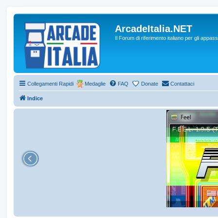
ArcadeItalia.NET
Il Forum di riferimento italiano per gli appas
Collegamenti Rapidi
Medaglie
FAQ
Donate
Contattaci
Indice