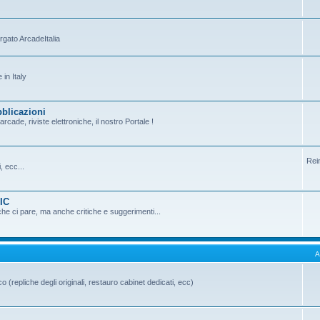
argato ArcadeItalia
in Italy
bblicazioni
cade, riviste elettroniche, il nostro Portale !
Rei
, ecc...
PIC
che ci pare, ma anche critiche e suggerimenti...
A
o (repliche degli originali, restauro cabinet dedicati, ecc)