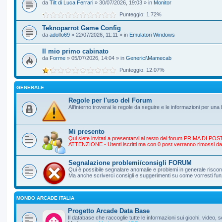
da
Tilt di Luca Ferrari
» 30/07/2026, 19:03 » in
Monitor
Punteggio: 1.72%
Teknoparrot Game Config
da
adolfo69
» 22/07/2026, 11:11 » in
Emulatori Windows
Il mio primo cabinato
da
Forme
» 05/07/2026, 14:04 » in
Generici\Mamecab
Punteggio: 12.07%
GENERALE
Regole per l'uso del Forum
All'interno troverai le regole da seguire e le informazioni per un
Mi presento
Qui siete invitati a presentarvi al resto del forum PRIMA DI
ATTENZIONE - Utenti iscritti ma con 0 post verranno rimossi da
Segnalazione problemi/consigli FORUM
Qui è possibile segnalare anomalie e problemi in generale riscontr
Ma anche scriverci consigli e suggerimenti su come vorresti fun
MONDO ARCADE ITALIA
Progetto Arcade Data Base
Il database che raccoglie tutte le informazioni sui giochi, video,