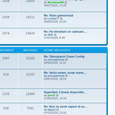
1439
13665
s
l
V
da
Rockman84
a
t
e
30/07/2026, 13:28
g
i
d
g
m
i
i
o
u
Re: Aiuto gamecristal
o
m
1439
15511
l
V
da
Lomba77
e
t
e
26/06/2026, 10:15
s
i
d
s
m
i
a
o
u
Re: Ho rimediato un cabinato.…
g
m
1574
14620
l
V
da
Mdk
g
e
t
e
27/07/2026, 8:49
i
s
i
d
o
s
m
i
a
o
u
g
m
l
RGOMENTI
MESSAGGI
ULTIMO MESSAGGIO
g
e
t
i
s
i
Re: Teknoparrot Game Config
o
2087
22102
s
m
V
da
principekento
a
o
e
06/08/2026, 11:31
g
m
d
g
e
i
i
s
u
Re: Verba volant, script mane…
o
818
10167
s
l
V
da
principekento
a
t
e
03/07/2026, 19:24
g
i
d
g
m
i
i
o
u
o
m
l
HyperSpin 2 (beta) disponibil…
e
1125
12880
t
V
da
pucci
s
i
e
27/06/2026, 19:18
s
m
d
a
o
i
g
m
Re: Non ne vuole sapere di us…
u
536
7591
g
V
e
da
biasini
l
i
e
s
07/02/2026, 23:43
t
o