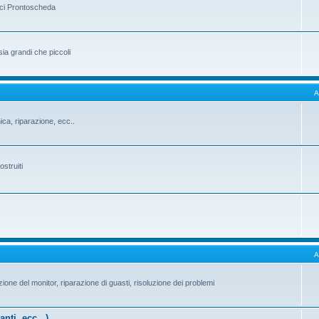
ici Prontoscheda
sia grandi che piccoli
A
ica, riparazione, ecc..
ostruiti
A
ione del monitor, riparazione di guasti, risoluzione dei problemi
anti, ecc...)