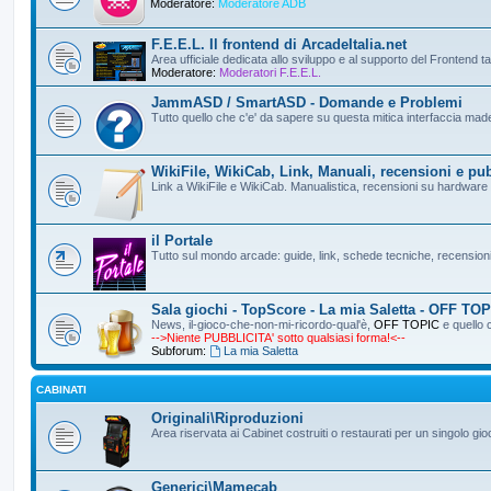
Moderatore:
Moderatore ADB
F.E.E.L. Il frontend di ArcadeItalia.net
Area ufficiale dedicata allo sviluppo e al supporto del Frontend t
Moderatore:
Moderatori F.E.E.L.
JammASD / SmartASD - Domande e Problemi
Tutto quello che c'e' da sapere su questa mitica interfaccia made 
WikiFile, WikiCab, Link, Manuali, recensioni e pu
Link a WikiFile e WikiCab. Manualistica, recensioni su hardware ar
il Portale
Tutto sul mondo arcade: guide, link, schede tecniche, recensioni
Sala giochi - TopScore - La mia Saletta - OFF TO
News, il-gioco-che-non-mi-ricordo-qual'è,
OFF TOPIC
e quello 
-->Niente PUBBLICITA' sotto qualsiasi forma!<--
Subforum:
La mia Saletta
CABINATI
Originali\Riproduzioni
Area riservata ai Cabinet costruiti o restaurati per un singolo gioc
Generici\Mamecab