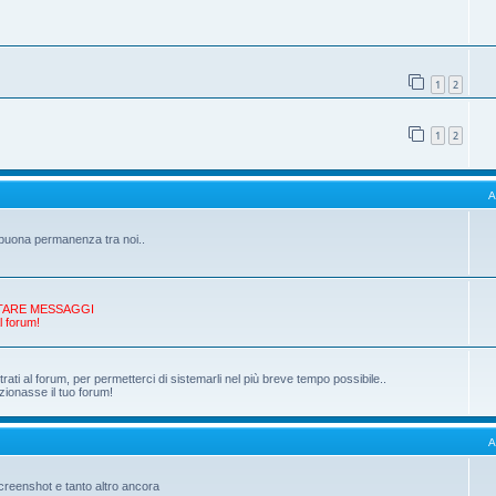
1
2
1
2
A
a buona permanenza tra noi..
 POSTARE MESSAGGI
l forum!
ati al forum, per permetterci di sistemarli nel più breve tempo possibile..
zionasse il tuo forum!
A
 screenshot e tanto altro ancora