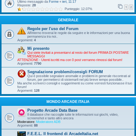
Ultimo messaggio da
Forme
«
ieri, 11:17
Risposte:
28
1
2
Punteggio: 12.07%
GENERALE
Regole per l'uso del Forum
All'interno troverai le regole da seguire e le informazioni per una buona
permanenza tra noi..
Argomenti:
4
Mi presento
Qui siete invitati a presentarvi al resto del forum PRIMA DI POSTARE
MESSAGGI
ATTENZIONE - Utenti iscritti ma con 0 post verranno rimossi dal forum!
Argomenti:
7790
Segnalazione problemi/consigli FORUM
Qui è possibile segnalare anomalie e problemi in generale riscontrati al
forum, per permetterci di sistemarli nel più breve tempo possibile..
Ma anche scriverci consigli e suggerimenti su come vorresti funzionasse il tuo
forum!
Argomenti:
128
MONDO ARCADE ITALIA
Progetto Arcade Data Base
Il database che raccoglie tutte le informazioni sui giochi, video,
screenshot e tanto altro ancora
Moderatore:
Moderatore ADB
Argomenti:
88
F.E.E.L. Il frontend di ArcadeItalia.net