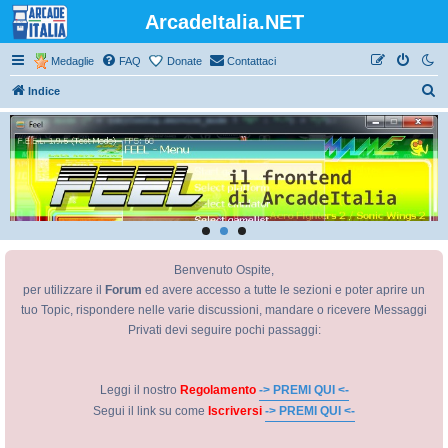
ArcadeItalia.NET
Medaglie
FAQ
Donate
Contattaci
C
Indice
e
r
c
a
Benvenuto Ospite,
per utilizzare il
Forum
ed avere accesso a tutte le sezioni e poter aprire un
tuo Topic, rispondere nelle varie discussioni, mandare o ricevere Messaggi
Privati devi seguire pochi passaggi:
Leggi il nostro
Regolamento
-> PREMI QUI <-
Segui il link su come
Iscriversi
-> PREMI QUI <-