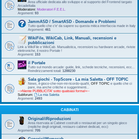
Area ufficiale dedicata allo sviluppo e al supporto del Frontend targato
ArcadeItalia
Moderatore:
Moderatori F.E.E.L.
Argomenti:
93
JammASD / SmartASD - Domande e Problemi
Tutto quello che c'e' da sapere su questa mitica interfaccia made in Italy
Argomenti:
461
WikiFile, WikiCab, Link, Manuali, recensioni e
pubblicazioni
Link a WikiFile e WikiCab. Manualistica, recensioni su hardware arcade, riviste
elettroniche, il nostro Portale !
Argomenti:
153
il Portale
Tutto sul mondo arcade: guide, link, schede tecniche, recensioni, ecc...
Reindirizzamenti totali:
1288230
Sala giochi - TopScore - La mia Saletta - OFF TOPIC
News, il-gioco-che-non-mi-ricordo-qual'è,
OFF TOPIC
e quello che ci
pare, ma anche critiche e suggerimenti...
-->Niente PUBBLICITA' sotto qualsiasi forma!<--
Subforum:
La mia Saletta
Argomenti:
2493
CABINATI
Originali\Riproduzioni
Area riservata ai Cabinet costruiti o restaurati per un singolo gioco
(repliche degli originali, restauro cabinet dedicati, ecc)
Argomenti:
705
Generici\Mamecab