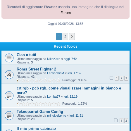
Ricordati di aggiornare l'
Avatar
usando una immagine che ti distingua nel
Forum
Oggi è 07/08/2026, 13:56
1
2
Prossimo
Recent Topics
Ciao a tutti
Ultimo messaggio da
NikoKaro
«
oggi, 7:54
Risposte:
3
Roms Street Fighter 2
Ultimo messaggio da
LenticchiaM
«
ieri, 17:52
Risposte:
42
1
2
3
Punteggio: 3.45%
crt rgb - pcb rgb..come visualizzare immagini in bianco e
nero?
Ultimo messaggio da
Lomba77
«
ieri, 12:19
Risposte:
5
Punteggio: 1.72%
Teknoparrot Game Config
Ultimo messaggio da
principekento
«
ieri, 11:31
Risposte:
20
1
2
Il mio primo cabinato