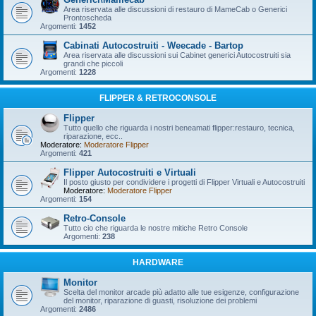
Area riservata alle discussioni di restauro di MameCab o Generici
Prontoscheda
Argomenti:
1452
Cabinati Autocostruiti - Weecade - Bartop
Area riservata alle discussioni sui Cabinet generici Autocostruiti sia
grandi che piccoli
Argomenti:
1228
FLIPPER & RETROCONSOLE
Flipper
Tutto quello che riguarda i nostri beneamati flipper:restauro, tecnica,
riparazione, ecc..
Moderatore:
Moderatore Flipper
Argomenti:
421
Flipper Autocostruiti e Virtuali
Il posto giusto per condividere i progetti di Flipper Virtuali e Autocostruiti
Moderatore:
Moderatore Flipper
Argomenti:
154
Retro-Console
Tutto cio che riguarda le nostre mitiche Retro Console
Argomenti:
238
HARDWARE
Monitor
Scelta del monitor arcade più adatto alle tue esigenze, configurazione
del monitor, riparazione di guasti, risoluzione dei problemi
Argomenti:
2486