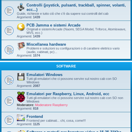
Controlli (joystick, pulsanti, trackball, spinner, volanti,
ecc...)
Guide, richieste e tutto ciò che c'è da sapere sui controlli del cab
Argomenti:
1439
PCB Jamma e sistemi Arcade
Originali e sistemi Arcade (Naomi, SEGA Model, Triforce, Atomiswave,
MVS, ecc.)
Argomenti:
1439
Miscellanea hardware
Problemi e soluzioni su configurazioni o di carattere elettrico vario
(audio, cabinati, pc)...
Argomenti:
1574
SOFTWARE
Emulatori Windows
Tutti gli emulatori che ci possono servire sul nostro cab con SO
Windows
Argomenti:
2087
Emulatori per Raspberry, Linux, Android, ecc
Tutti gli emulatori che ci possono servire sul nostro cab con SO non
Windows
Moderatore:
Moderatore Raspberry
Argomenti:
818
Frontend
Frontend per cabinati... chi, cosa, come!!!
Argomenti:
1125