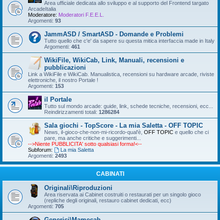
Area ufficiale dedicata allo sviluppo e al supporto del Frontend targato
ArcadeItalia
Moderatore:
Moderatori F.E.E.L.
Argomenti:
93
JammASD / SmartASD - Domande e Problemi
Tutto quello che c'e' da sapere su questa mitica interfaccia made in Italy
Argomenti:
461
WikiFile, WikiCab, Link, Manuali, recensioni e
pubblicazioni
Link a WikiFile e WikiCab. Manualistica, recensioni su hardware arcade, riviste
elettroniche, il nostro Portale !
Argomenti:
153
il Portale
Tutto sul mondo arcade: guide, link, schede tecniche, recensioni, ecc...
Reindirizzamenti totali:
1286284
Sala giochi - TopScore - La mia Saletta - OFF TOPIC
News, il-gioco-che-non-mi-ricordo-qual'è,
OFF TOPIC
e quello che ci
pare, ma anche critiche e suggerimenti...
-->Niente PUBBLICITA' sotto qualsiasi forma!<--
Subforum:
La mia Saletta
Argomenti:
2493
CABINATI
Originali\Riproduzioni
Area riservata ai Cabinet costruiti o restaurati per un singolo gioco
(repliche degli originali, restauro cabinet dedicati, ecc)
Argomenti:
705
Generici\Mamecab