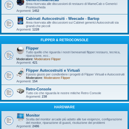
Area riservata alle discussioni di restauro di MameCab o Generici
Prontoscheda
Argomenti:
1452
Cabinati Autocostruiti - Weecade - Bartop
Area riservata alle discussioni sui Cabinet generici Autocostruiti sia
grandi che piccoli
Argomenti:
1228
FLIPPER & RETROCONSOLE
Flipper
Tutto quello che riguarda i nostri beneamati flipper:restauro, tecnica,
riparazione, ecc..
Moderatore:
Moderatore Flipper
Argomenti:
421
Flipper Autocostruiti e Virtuali
Il posto giusto per condividere i progetti di Flipper Virtuali e Autocostruiti
Moderatore:
Moderatore Flipper
Argomenti:
154
Retro-Console
Tutto cio che riguarda le nostre mitiche Retro Console
Argomenti:
238
HARDWARE
Monitor
Scelta del monitor arcade più adatto alle tue esigenze, configurazione
del monitor, riparazione di guasti, risoluzione dei problemi
Argomenti:
2486