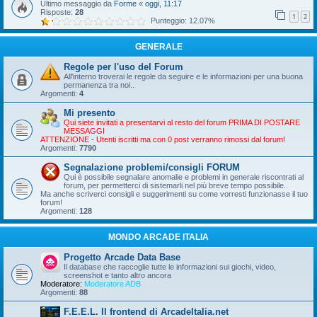
Ultimo messaggio da
Forme
«
oggi, 11:17
Risposte:
28
1
2
Punteggio: 12.07%
GENERALE
Regole per l'uso del Forum
All'interno troverai le regole da seguire e le informazioni per una buona
permanenza tra noi..
Argomenti:
4
Mi presento
Qui siete invitati a presentarvi al resto del forum PRIMA DI POSTARE
MESSAGGI
ATTENZIONE - Utenti iscritti ma con 0 post verranno rimossi dal forum!
Argomenti:
7790
Segnalazione problemi/consigli FORUM
Qui è possibile segnalare anomalie e problemi in generale riscontrati al
forum, per permetterci di sistemarli nel più breve tempo possibile..
Ma anche scriverci consigli e suggerimenti su come vorresti funzionasse il tuo
forum!
Argomenti:
128
MONDO ARCADE ITALIA
Progetto Arcade Data Base
Il database che raccoglie tutte le informazioni sui giochi, video,
screenshot e tanto altro ancora
Moderatore:
Moderatore ADB
Argomenti:
88
F.E.E.L. Il frontend di ArcadeItalia.net