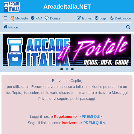
ArcadeItalia.NET
Medaglie
FAQ
Donate
Iscriviti
Login
Dark mode
C
Indice
e
r
c
a
Benvenuto Ospite,
per utilizzare il
Forum
ed avere accesso a tutte le sezioni e poter aprire un
tuo Topic, rispondere nelle varie discussioni, mandare o ricevere Messaggi
Privati devi seguire pochi passaggi:
Leggi il nostro
Regolamento
-> PREMI QUI <-
Segui il link su come
Iscriversi
-> PREMI QUI <-