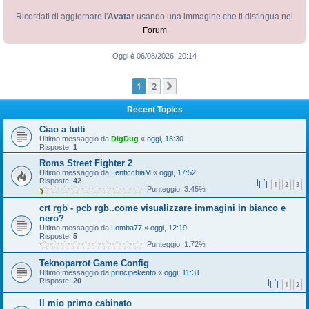
Ricordati di aggiornare l'
Avatar
usando una immagine che ti distingua nel
Forum
Oggi è 06/08/2026, 20:14
1
2
Prossimo
Recent Topics
Ciao a tutti
Ultimo messaggio da
DigDug
«
oggi, 18:30
Risposte:
1
Roms Street Fighter 2
Ultimo messaggio da
LenticchiaM
«
oggi, 17:52
Risposte:
42
1
2
3
Punteggio: 3.45%
crt rgb - pcb rgb..come visualizzare immagini in bianco e
nero?
Ultimo messaggio da
Lomba77
«
oggi, 12:19
Risposte:
5
Punteggio: 1.72%
Teknoparrot Game Config
Ultimo messaggio da
principekento
«
oggi, 11:31
Risposte:
20
1
2
Il mio primo cabinato