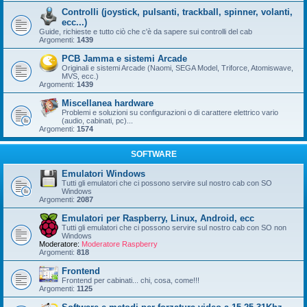
Controlli (joystick, pulsanti, trackball, spinner, volanti,
ecc...)
Guide, richieste e tutto ciò che c'è da sapere sui controlli del cab
Argomenti:
1439
PCB Jamma e sistemi Arcade
Originali e sistemi Arcade (Naomi, SEGA Model, Triforce, Atomiswave,
MVS, ecc.)
Argomenti:
1439
Miscellanea hardware
Problemi e soluzioni su configurazioni o di carattere elettrico vario
(audio, cabinati, pc)...
Argomenti:
1574
SOFTWARE
Emulatori Windows
Tutti gli emulatori che ci possono servire sul nostro cab con SO
Windows
Argomenti:
2087
Emulatori per Raspberry, Linux, Android, ecc
Tutti gli emulatori che ci possono servire sul nostro cab con SO non
Windows
Moderatore:
Moderatore Raspberry
Argomenti:
818
Frontend
Frontend per cabinati... chi, cosa, come!!!
Argomenti:
1125