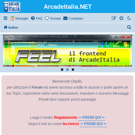
ArcadeItalia.NET
Medaglie
FAQ
Donate
Contattaci
C
Indice
e
r
c
a
Benvenuto Ospite,
per utilizzare il
Forum
ed avere accesso a tutte le sezioni e poter aprire un
tuo Topic, rispondere nelle varie discussioni, mandare o ricevere Messaggi
Privati devi seguire pochi passaggi:
Leggi il nostro
Regolamento
-> PREMI QUI <-
Segui il link su come
Iscriversi
-> PREMI QUI <-