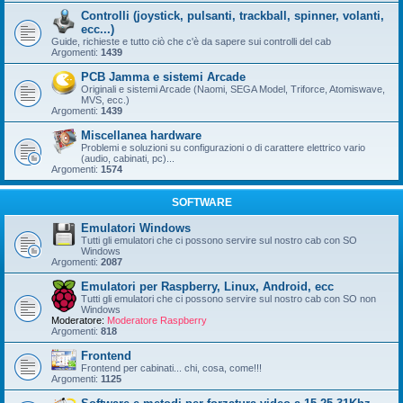
Controlli (joystick, pulsanti, trackball, spinner, volanti,
ecc...)
Guide, richieste e tutto ciò che c'è da sapere sui controlli del cab
Argomenti:
1439
PCB Jamma e sistemi Arcade
Originali e sistemi Arcade (Naomi, SEGA Model, Triforce, Atomiswave,
MVS, ecc.)
Argomenti:
1439
Miscellanea hardware
Problemi e soluzioni su configurazioni o di carattere elettrico vario
(audio, cabinati, pc)...
Argomenti:
1574
SOFTWARE
Emulatori Windows
Tutti gli emulatori che ci possono servire sul nostro cab con SO
Windows
Argomenti:
2087
Emulatori per Raspberry, Linux, Android, ecc
Tutti gli emulatori che ci possono servire sul nostro cab con SO non
Windows
Moderatore:
Moderatore Raspberry
Argomenti:
818
Frontend
Frontend per cabinati... chi, cosa, come!!!
Argomenti:
1125