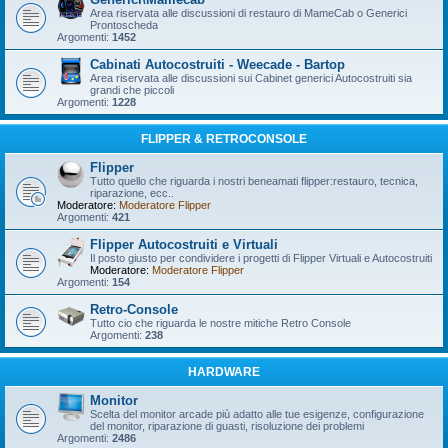
Area riservata alle discussioni di restauro di MameCab o Generici
Prontoscheda
Argomenti:
1452
Cabinati Autocostruiti - Weecade - Bartop
Area riservata alle discussioni sui Cabinet generici Autocostruiti sia
grandi che piccoli
Argomenti:
1228
FLIPPER & RETROCONSOLE
Flipper
Tutto quello che riguarda i nostri beneamati flipper:restauro, tecnica,
riparazione, ecc..
Moderatore:
Moderatore Flipper
Argomenti:
421
Flipper Autocostruiti e Virtuali
Il posto giusto per condividere i progetti di Flipper Virtuali e Autocostruiti
Moderatore:
Moderatore Flipper
Argomenti:
154
Retro-Console
Tutto cio che riguarda le nostre mitiche Retro Console
Argomenti:
238
HARDWARE
Monitor
Scelta del monitor arcade più adatto alle tue esigenze, configurazione
del monitor, riparazione di guasti, risoluzione dei problemi
Argomenti:
2486