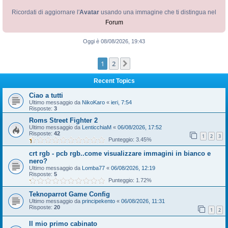
Ricordati di aggiornare l'
Avatar
usando una immagine che ti distingua nel
Forum
Oggi è 08/08/2026, 19:43
1
2
Prossimo
Recent Topics
Ciao a tutti
Ultimo messaggio da
NikoKaro
«
ieri, 7:54
Risposte:
3
Roms Street Fighter 2
Ultimo messaggio da
LenticchiaM
«
06/08/2026, 17:52
Risposte:
42
1
2
3
Punteggio: 3.45%
crt rgb - pcb rgb..come visualizzare immagini in bianco e
nero?
Ultimo messaggio da
Lomba77
«
06/08/2026, 12:19
Risposte:
5
Punteggio: 1.72%
Teknoparrot Game Config
Ultimo messaggio da
principekento
«
06/08/2026, 11:31
Risposte:
20
1
2
Il mio primo cabinato