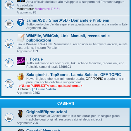
Area ufficiale dedicata allo sviluppo e al supporto del Frontend targato
ArcadeItalia
Moderatore:
Moderatori F.E.E.L.
Argomenti:
93
JammASD / SmartASD - Domande e Problemi
Tutto quello che c'e' da sapere su questa mitica interfaccia made in Italy
Argomenti:
461
WikiFile, WikiCab, Link, Manuali, recensioni e
pubblicazioni
Link a WikiFile e WikiCab. Manualistica, recensioni su hardware arcade, riviste
elettroniche, il nostro Portale !
Argomenti:
153
il Portale
Tutto sul mondo arcade: guide, link, schede tecniche, recensioni, ecc...
Reindirizzamenti totali:
1290601
Sala giochi - TopScore - La mia Saletta - OFF TOPIC
News, il-gioco-che-non-mi-ricordo-qual'è,
OFF TOPIC
e quello che ci
pare, ma anche critiche e suggerimenti...
-->Niente PUBBLICITA' sotto qualsiasi forma!<--
Subforum:
La mia Saletta
Argomenti:
2493
CABINATI
Originali\Riproduzioni
Area riservata ai Cabinet costruiti o restaurati per un singolo gioco
(repliche degli originali, restauro cabinet dedicati, ecc)
Argomenti:
705
Generici\Mamecab