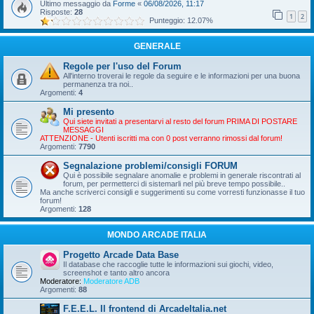
Ultimo messaggio da
Forme
«
06/08/2026, 11:17
Risposte:
28
1
2
Punteggio: 12.07%
GENERALE
Regole per l'uso del Forum
All'interno troverai le regole da seguire e le informazioni per una buona
permanenza tra noi..
Argomenti:
4
Mi presento
Qui siete invitati a presentarvi al resto del forum PRIMA DI POSTARE
MESSAGGI
ATTENZIONE - Utenti iscritti ma con 0 post verranno rimossi dal forum!
Argomenti:
7790
Segnalazione problemi/consigli FORUM
Qui è possibile segnalare anomalie e problemi in generale riscontrati al
forum, per permetterci di sistemarli nel più breve tempo possibile..
Ma anche scriverci consigli e suggerimenti su come vorresti funzionasse il tuo
forum!
Argomenti:
128
MONDO ARCADE ITALIA
Progetto Arcade Data Base
Il database che raccoglie tutte le informazioni sui giochi, video,
screenshot e tanto altro ancora
Moderatore:
Moderatore ADB
Argomenti:
88
F.E.E.L. Il frontend di ArcadeItalia.net