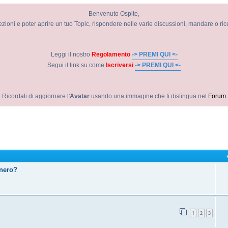
Benvenuto Ospite,
ezioni e poter aprire un tuo Topic, rispondere nelle varie discussioni, mandare o ri
Leggi il nostro
Regolamento
-> PREMI QUI <-
Segui il link su come
Iscriversi
-> PREMI QUI <-
Ricordati di aggiornare l'
Avatar
usando una immagine che ti distingua nel
Forum
 nero?
1
2
3