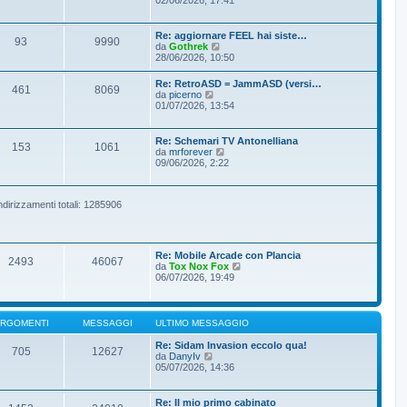
g
m
d
g
e
i
i
s
u
Re: aggiornare FEEL hai siste…
o
93
9990
s
l
V
da
Gothrek
a
t
e
28/06/2026, 10:50
g
i
d
g
m
i
Re: RetroASD = JammASD (versi…
i
o
461
8069
u
V
da
picerno
o
m
l
e
01/07/2026, 13:54
e
t
d
s
i
i
s
m
u
Re: Schemari TV Antonelliana
a
o
153
1061
l
V
da
mrforever
g
m
t
e
09/06/2026, 2:22
g
e
i
d
i
s
m
i
o
s
o
u
a
m
ndirizzamenti totali: 1285906
l
g
e
t
g
s
i
i
s
m
o
a
o
Re: Mobile Arcade con Plancia
g
m
2493
46067
V
da
Tox Nox Fox
g
e
e
06/07/2026, 19:49
i
s
d
o
s
i
a
u
g
l
RGOMENTI
MESSAGGI
ULTIMO MESSAGGIO
g
t
i
i
Re: Sidam Invasion eccolo qua!
o
705
12627
m
V
da
DanyIv
o
e
05/07/2026, 14:36
m
d
e
i
s
u
Re: Il mio primo cabinato
s