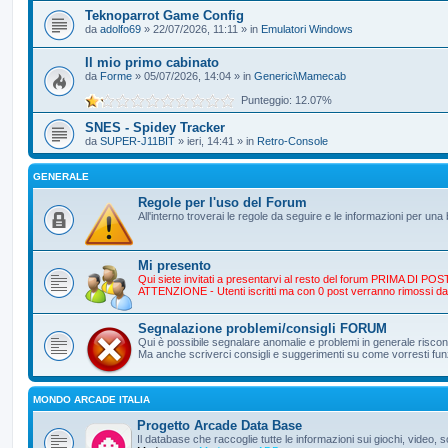
Teknoparrot Game Config
da
adolfo69
» 22/07/2026, 11:11 » in
Emulatori Windows
Il mio primo cabinato
da
Forme
» 05/07/2026, 14:04 » in
Generici\Mamecab
Punteggio: 12.07%
SNES - Spidey Tracker
da
SUPER-J11BIT
» ieri, 14:41 » in
Retro-Console
GENERALE
Regole per l'uso del Forum
All'interno troverai le regole da seguire e le informazioni per un
Mi presento
Qui siete invitati a presentarvi al resto del forum PRIMA DI
ATTENZIONE - Utenti iscritti ma con 0 post verranno rimossi da
Segnalazione problemi/consigli FORUM
Qui è possibile segnalare anomalie e problemi in generale riscontr
Ma anche scriverci consigli e suggerimenti su come vorresti fun
MONDO ARCADE ITALIA
Progetto Arcade Data Base
Il database che raccoglie tutte le informazioni sui giochi, video,