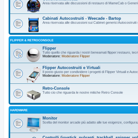
Area riservata alle discussioni di restauro di MameCab o Gener
Cabinati Autocostruiti - Weecade - Bartop
Area riservata alle discussioni sui Cabinet generici Autocostruiti 
FLIPPER & RETROCONSOLE
Flipper
Tutto quello che riguarda i nostri beneamati flipper:restauro, tecn
Moderatore:
Moderatore Flipper
Flipper Autocostruiti e Virtuali
Il posto giusto per condividere i progetti di Flipper Virtuali e Autoc
Moderatore:
Moderatore Flipper
Retro-Console
Tutto cio che riguarda le nostre mitiche Retro Console
HARDWARE
Monitor
Scelta del monitor arcade più adatto alle tue esigenze, configuraz
Controlli (joystick, pulsanti, trackball, spinner, vol