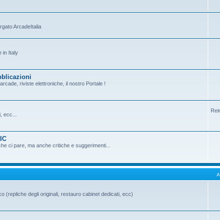
argato ArcadeItalia
in Italy
bblicazioni
cade, riviste elettroniche, il nostro Portale !
Rei
, ecc...
PIC
che ci pare, ma anche critiche e suggerimenti...
A
o (repliche degli originali, restauro cabinet dedicati, ecc)