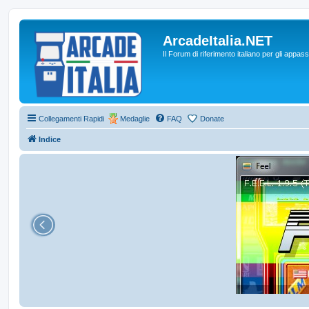
ArcadeItalia.NET
Il Forum di riferimento italiano per gli appas
Collegamenti Rapidi
Medaglie
FAQ
Donate
Indice