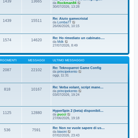
1439
13665
s
l
V
da
Rockman84
a
t
e
30/07/2026, 13:28
g
i
d
g
m
i
i
o
u
Re: Aiuto gamecristal
o
m
1439
15511
l
V
da
Lomba77
e
t
e
26/06/2026, 10:15
s
i
d
s
m
i
a
o
u
Re: Ho rimediato un cabinato.…
g
m
1574
14620
l
V
da
Mdk
g
e
t
e
27/07/2026, 8:49
i
s
i
d
o
s
m
i
a
o
u
g
m
l
RGOMENTI
MESSAGGI
ULTIMO MESSAGGIO
g
e
t
i
s
i
Re: Teknoparrot Game Config
o
2087
22102
s
m
V
da
principekento
a
o
e
oggi, 11:31
g
m
d
g
e
i
i
s
u
Re: Verba volant, script mane…
o
818
10167
s
l
V
da
principekento
a
t
e
03/07/2026, 19:24
g
i
d
g
m
i
i
o
u
o
m
l
HyperSpin 2 (beta) disponibil…
e
1125
12880
t
V
da
pucci
s
i
e
27/06/2026, 19:18
s
m
d
a
o
i
g
m
Re: Non ne vuole sapere di us…
u
536
7591
g
V
e
da
biasini
l
i
e
s
07/02/2026, 23:43
t
o