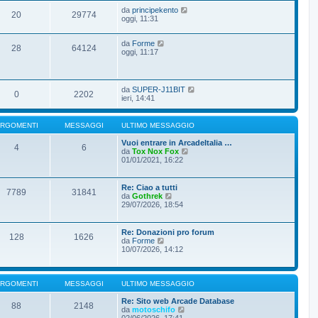
da
principekento
20
29774
oggi, 11:31
da
Forme
28
64124
oggi, 11:17
da
SUPER-J11BIT
0
2202
ieri, 14:41
RGOMENTI
MESSAGGI
ULTIMO MESSAGGIO
Vuoi entrare in ArcadeItalia …
4
6
V
da
Tox Nox Fox
e
01/01/2021, 16:22
d
i
u
Re: Ciao a tutti
7789
31841
l
V
da
Gothrek
t
e
29/07/2026, 18:54
i
d
m
i
o
u
Re: Donazioni pro forum
m
128
1626
l
V
da
Forme
e
t
e
10/07/2026, 14:12
s
i
d
s
m
i
a
o
u
g
m
l
RGOMENTI
MESSAGGI
ULTIMO MESSAGGIO
g
e
t
i
s
i
Re: Sito web Arcade Database
o
88
2148
s
m
V
da
motoschifo
a
o
e
02/06/2026, 17:41