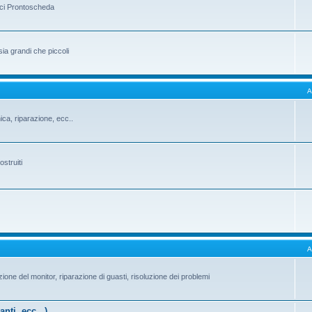
ici Prontoscheda
sia grandi che piccoli
A
ica, riparazione, ecc..
ostruiti
A
ione del monitor, riparazione di guasti, risoluzione dei problemi
anti, ecc...)