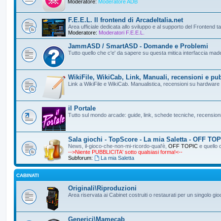
Moderatore:
Moderatore ADB
F.E.E.L. Il frontend di ArcadeItalia.net
Area ufficiale dedicata allo sviluppo e al supporto del Frontend t
Moderatore:
Moderatori F.E.E.L.
JammASD / SmartASD - Domande e Problemi
Tutto quello che c'e' da sapere su questa mitica interfaccia made 
WikiFile, WikiCab, Link, Manuali, recensioni e pu
Link a WikiFile e WikiCab. Manualistica, recensioni su hardware ar
il Portale
Tutto sul mondo arcade: guide, link, schede tecniche, recensioni
Sala giochi - TopScore - La mia Saletta - OFF TO
News, il-gioco-che-non-mi-ricordo-qual'è,
OFF TOPIC
e quello 
-->Niente PUBBLICITA' sotto qualsiasi forma!<--
Subforum:
La mia Saletta
CABINATI
Originali\Riproduzioni
Area riservata ai Cabinet costruiti o restaurati per un singolo gioc
Generici\Mamecab