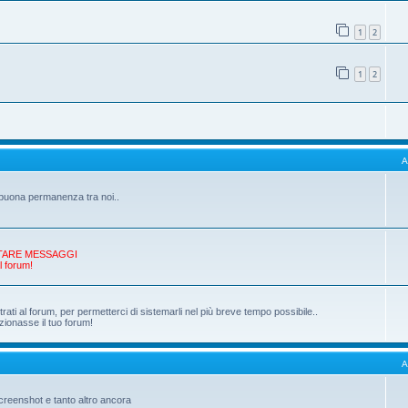
1
2
1
2
A
a buona permanenza tra noi..
 POSTARE MESSAGGI
l forum!
ati al forum, per permetterci di sistemarli nel più breve tempo possibile..
zionasse il tuo forum!
A
 screenshot e tanto altro ancora