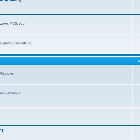
b
swave, MVS, ecc.)
o (audio, cabinati, pc)...
A
O Windows
SO non Windows
hz