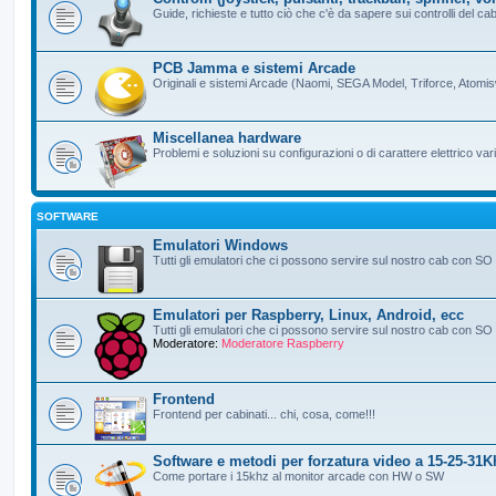
Guide, richieste e tutto ciò che c'è da sapere sui controlli del ca
PCB Jamma e sistemi Arcade
Originali e sistemi Arcade (Naomi, SEGA Model, Triforce, Atomi
Miscellanea hardware
Problemi e soluzioni su configurazioni o di carattere elettrico vari
SOFTWARE
Emulatori Windows
Tutti gli emulatori che ci possono servire sul nostro cab con S
Emulatori per Raspberry, Linux, Android, ecc
Tutti gli emulatori che ci possono servire sul nostro cab con 
Moderatore:
Moderatore Raspberry
Frontend
Frontend per cabinati... chi, cosa, come!!!
Software e metodi per forzatura video a 15-25-31K
Come portare i 15khz al monitor arcade con HW o SW