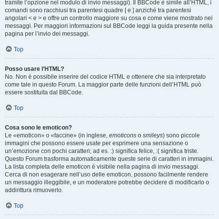
tramite l’opzione nel modulo di invio messaggi). Il BBCode è simile all’HTML, i
comandi sono racchiusi tra parentesi quadre [ e ] anziché tra parentesi
angolari < e > e offre un controllo maggiore su cosa e come viene mostrato nei
messaggi. Per maggiori informazioni sul BBCode leggi la guida presente nella
pagina per l’invio dei messaggi.
Top
Posso usare l’HTML?
No. Non è possibile inserire del codice HTML e ottenere che sia interpretato
come tale in questo Forum. La maggior parte delle funzioni dell’HTML può
essere sostituita dal BBCode.
Top
Cosa sono le emoticon?
Le «emoticon» o «faccine» (in inglese,
emoticons
o
smileys
) sono piccole
immagini che possono essere usate per esprimere una sensazione o
un’emozione con pochi caratteri; ad es. :) significa felice, :( significa triste.
Questo Forum trasforma automaticamente queste serie di caratteri in immagini.
La lista completa delle emoticon è visibile nella pagina di invio messaggi.
Cerca di non esagerare nell’uso delle emoticon, possono facilmente rendere
un messaggio illeggibile, e un moderatore potrebbe decidere di modificarlo o
addirittura rimuoverlo.
Top