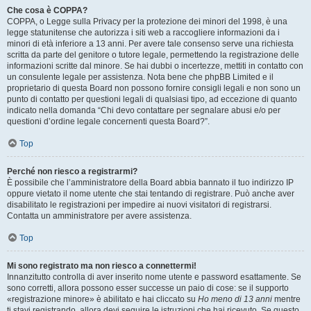
Che cosa è COPPA?
COPPA, o Legge sulla Privacy per la protezione dei minori del 1998, è una
legge statunitense che autorizza i siti web a raccogliere informazioni da i
minori di età inferiore a 13 anni. Per avere tale consenso serve una richiesta
scritta da parte del genitore o tutore legale, permettendo la registrazione delle
informazioni scritte dal minore. Se hai dubbi o incertezze, mettiti in contatto con
un consulente legale per assistenza. Nota bene che phpBB Limited e il
proprietario di questa Board non possono fornire consigli legali e non sono un
punto di contatto per questioni legali di qualsiasi tipo, ad eccezione di quanto
indicato nella domanda “Chi devo contattare per segnalare abusi e/o per
questioni d’ordine legale concernenti questa Board?”.
Top
Perché non riesco a registrarmi?
È possibile che l’amministratore della Board abbia bannato il tuo indirizzo IP
oppure vietato il nome utente che stai tentando di registrare. Può anche aver
disabilitato le registrazioni per impedire ai nuovi visitatori di registrarsi.
Contatta un amministratore per avere assistenza.
Top
Mi sono registrato ma non riesco a connettermi!
Innanzitutto controlla di aver inserito nome utente e password esattamente. Se
sono corretti, allora possono esser successe un paio di cose: se il supporto
«registrazione minore» è abilitato e hai cliccato su
Ho meno di 13 anni
mentre
ti stavi registrando, allora devi seguire le istruzioni che hai ricevuto. Se questo