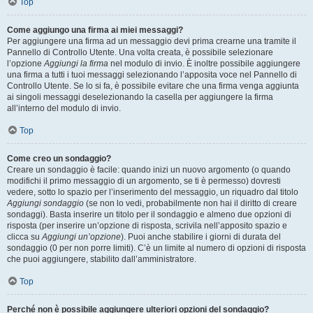
Top
Come aggiungo una firma ai miei messaggi?
Per aggiungere una firma ad un messaggio devi prima crearne una tramite il
Pannello di Controllo Utente. Una volta creata, è possibile selezionare
l’opzione
Aggiungi la firma
nel modulo di invio. È inoltre possibile aggiungere
una firma a tutti i tuoi messaggi selezionando l’apposita voce nel Pannello di
Controllo Utente. Se lo si fa, è possibile evitare che una firma venga aggiunta
ai singoli messaggi deselezionando la casella per aggiungere la firma
all’interno del modulo di invio.
Top
Come creo un sondaggio?
Creare un sondaggio è facile: quando inizi un nuovo argomento (o quando
modifichi il primo messaggio di un argomento, se ti è permesso) dovresti
vedere, sotto lo spazio per l’inserimento del messaggio, un riquadro dal titolo
Aggiungi sondaggio
(se non lo vedi, probabilmente non hai il diritto di creare
sondaggi). Basta inserire un titolo per il sondaggio e almeno due opzioni di
risposta (per inserire un’opzione di risposta, scrivila nell’apposito spazio e
clicca su
Aggiungi un’opzione
). Puoi anche stabilire i giorni di durata del
sondaggio (0 per non porre limiti). C’è un limite al numero di opzioni di risposta
che puoi aggiungere, stabilito dall’amministratore.
Top
Perché non è possibile aggiungere ulteriori opzioni del sondaggio?