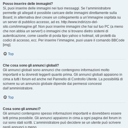
Posso inserire delle immagini?
Sì, puoi inserire delle immagini nei tuoi messaggi. Se l’amministratore
permette gli allegati è possibile caricare delle immagini direttamente sulla
Board; in alternativa devi creare un collegamento a un’immagine ospitata su
un server di pubblico accesso, ad es. http://www.indirizzo-del-
sito.com/immagine.gif. Non puoi inserire immagini che hai sul tuo PC (a meno
che non abbia un server!) o immagini che si trovano dietro sistemi di
autenticazione, come caselle di posta tipo yahoo o hotmail, siti protetti da
codici di accesso, ecc. Per inserire l’immagine, puoi usare il comando BBCode
[img].
Top
Che cosa sono gli annunci globali?
Gli annunci globali sono annunci che contengono informazioni molto
importanti e tu dovresti leggerli quanto prima. Gli annunci globali appaiono in
cima a tutti i forum ed anche nel Pannello di Controllo Utente. La possibilità di
scrivere su un annuncio globale dipende dai permessi concessi
dall’amministratore.
Top
Cosa sono gli annunci?
Gli annunci contengono spesso informazioni importanti e dovrebbero essere
letti prima possibile. Gli annunci appaiono in cima a ogni pagina del forum in
cui sono stati scritti. L’amministratore può decidere se un utente può scrivere
negli annunci o meno.