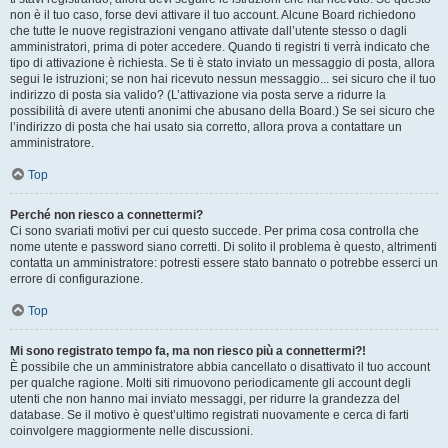
non è il tuo caso, forse devi attivare il tuo account. Alcune Board richiedono
che tutte le nuove registrazioni vengano attivate dall’utente stesso o dagli
amministratori, prima di poter accedere. Quando ti registri ti verrà indicato che
tipo di attivazione è richiesta. Se ti è stato inviato un messaggio di posta, allora
segui le istruzioni; se non hai ricevuto nessun messaggio... sei sicuro che il tuo
indirizzo di posta sia valido? (L’attivazione via posta serve a ridurre la
possibilità di avere utenti anonimi che abusano della Board.) Se sei sicuro che
l’indirizzo di posta che hai usato sia corretto, allora prova a contattare un
amministratore.
Top
Perché non riesco a connettermi?
Ci sono svariati motivi per cui questo succede. Per prima cosa controlla che
nome utente e password siano corretti. Di solito il problema è questo, altrimenti
contatta un amministratore: potresti essere stato bannato o potrebbe esserci un
errore di configurazione.
Top
Mi sono registrato tempo fa, ma non riesco più a connettermi?!
È possibile che un amministratore abbia cancellato o disattivato il tuo account
per qualche ragione. Molti siti rimuovono periodicamente gli account degli
utenti che non hanno mai inviato messaggi, per ridurre la grandezza del
database. Se il motivo è quest’ultimo registrati nuovamente e cerca di farti
coinvolgere maggiormente nelle discussioni.