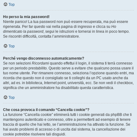
Top
Ho perso la mia password!
Niente panico! La tua password non può essere recuperata, ma può essere
rigenerata. Per far questo vai nella pagina di ingresso e clicca su
Ho
dimenticato la password
, segui le istruzioni e tornerai in linea in poco tempo.
Se riscontri difficoltà, contatta l’amministratore.
Top
Perché vengo disconnesso automaticamente?
Se non selezioni
Ricordami
quando effettui il login, il sistema ti terrà connesso
per un periodo prestabilito. Questo serve a evitare che qualcuno possa usare il
tuo nome utente. Per rimanere connesso, seleziona l’opzione quando entri, ma
ricorda che questo non è consigliato se ti colleghi da un PC usato anche da
altri, ad es. in biblioteca, Internet point, università, ecc. Se non vedi il checkbox,
significa che un amministratore ha disabilitato questa caratteristica.
Top
Che cosa provoca il comando “Cancella cookie”?
La funzione “Cancella cookie” eliminerà tutti i cookie generati da phpBB che ti
mantengono autenticato e connesso, oltre a permetterti ad esempio di tenere
traccia di quello che hai letto, se l’amministrazione ha attivato la funzione. Se
hai avuto problemi di accesso o di uscita dal sistema, la cancellazione dei
cookie potrebbe risolvere tali disguidi.