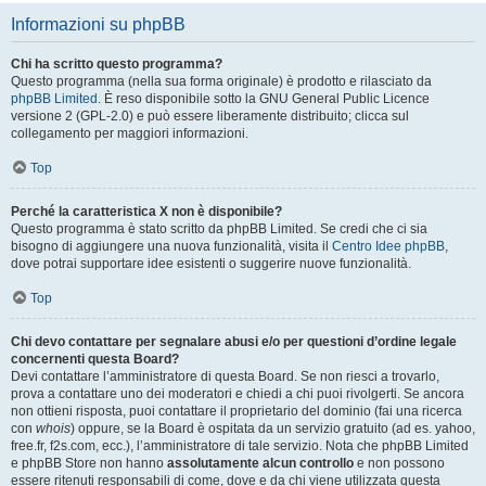
Informazioni su phpBB
Chi ha scritto questo programma?
Questo programma (nella sua forma originale) è prodotto e rilasciato da
phpBB Limited
. È reso disponibile sotto la GNU General Public Licence
versione 2 (GPL-2.0) e può essere liberamente distribuito; clicca sul
collegamento per maggiori informazioni.
Top
Perché la caratteristica X non è disponibile?
Questo programma è stato scritto da phpBB Limited. Se credi che ci sia
bisogno di aggiungere una nuova funzionalità, visita il
Centro Idee phpBB
,
dove potrai supportare idee esistenti o suggerire nuove funzionalità.
Top
Chi devo contattare per segnalare abusi e/o per questioni d’ordine legale
concernenti questa Board?
Devi contattare l’amministratore di questa Board. Se non riesci a trovarlo,
prova a contattare uno dei moderatori e chiedi a chi puoi rivolgerti. Se ancora
non ottieni risposta, puoi contattare il proprietario del dominio (fai una ricerca
con
whois
) oppure, se la Board è ospitata da un servizio gratuito (ad es. yahoo,
free.fr, f2s.com, ecc.), l’amministratore di tale servizio. Nota che phpBB Limited
e phpBB Store non hanno
assolutamente alcun controllo
e non possono
essere ritenuti responsabili di come, dove e da chi viene utilizzata questa