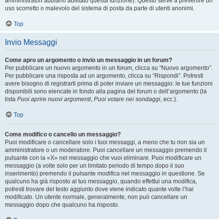
amministratori abbiano abilitato questa funzione). Questo serve a prevenire un
uso scorretto o malevolo del sistema di posta da parte di utenti anonimi.
Top
Invio Messaggi
Come apro un argomento o invio un messaggio in un forum?
Per pubblicare un nuovo argomento in un forum, clicca su “Nuovo argomento”.
Per pubblicare una risposta ad un argomento, clicca su “Rispondi”. Potresti
avere bisogno di registrarti prima di poter inviare un messaggio: le tue funzioni
disponibili sono elencate in fondo alla pagina del forum o dell’argomento (la
lista
Puoi aprire nuovi argomenti
,
Puoi votare nei sondaggi
, ecc.).
Top
Come modifico o cancello un messaggio?
Puoi modificare o cancellare solo i tuoi messaggi, a meno che tu non sia un
amministratore o un moderatore. Puoi cancellare un messaggio premendo il
pulsante con la «X» nel messaggio che vuoi eliminare. Puoi modificare un
messaggio (a volte solo per un limitato periodo di tempo dopo il suo
inserimento) premendo il pulsante
modifica
nel messaggio in questione. Se
qualcuno ha già risposto al tuo messaggio, quando effettui una modifica,
potresti trovare del testo aggiunto dove viene indicato quante volte l’hai
modificato. Un utente normale, generalmente, non può cancellare un
messaggio dopo che qualcuno ha risposto.