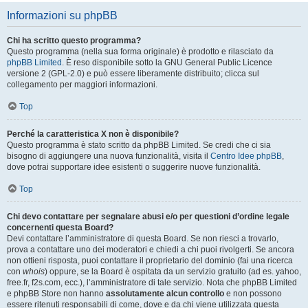
Informazioni su phpBB
Chi ha scritto questo programma?
Questo programma (nella sua forma originale) è prodotto e rilasciato da
phpBB Limited
. È reso disponibile sotto la GNU General Public Licence
versione 2 (GPL-2.0) e può essere liberamente distribuito; clicca sul
collegamento per maggiori informazioni.
Top
Perché la caratteristica X non è disponibile?
Questo programma è stato scritto da phpBB Limited. Se credi che ci sia
bisogno di aggiungere una nuova funzionalità, visita il
Centro Idee phpBB
,
dove potrai supportare idee esistenti o suggerire nuove funzionalità.
Top
Chi devo contattare per segnalare abusi e/o per questioni d’ordine legale
concernenti questa Board?
Devi contattare l’amministratore di questa Board. Se non riesci a trovarlo,
prova a contattare uno dei moderatori e chiedi a chi puoi rivolgerti. Se ancora
non ottieni risposta, puoi contattare il proprietario del dominio (fai una ricerca
con
whois
) oppure, se la Board è ospitata da un servizio gratuito (ad es. yahoo,
free.fr, f2s.com, ecc.), l’amministratore di tale servizio. Nota che phpBB Limited
e phpBB Store non hanno
assolutamente alcun controllo
e non possono
essere ritenuti responsabili di come, dove e da chi viene utilizzata questa