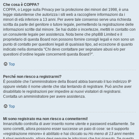
Che cosa è COPPA?
COPPA, o Legge sulla Privacy per la protezione dei minori del 1998, è una
legge statunitense che autorizza i siti web a raccogliere informazioni da i
minori di età inferiore a 13 anni. Per avere tale consenso serve una richiesta
scritta da parte del genitore o tutore legale, permettendo la registrazione delle
informazioni scritte dal minore. Se hai dubbi o incertezze, mettiti in contatto con
un consulente legale per assistenza. Nota bene che phpBB Limited e il
proprietario di questa Board non possono fornire consigli legali e non sono un
punto di contatto per questioni legali di qualsiasi tipo, ad eccezione di quanto
indicato nella domanda “Chi devo contattare per segnalare abusi e/o per
questioni d’ordine legale concernenti questa Board?”.
Top
Perché non riesco a registrarmi?
È possibile che l’amministratore della Board abbia bannato il tuo indirizzo IP
oppure vietato il nome utente che stai tentando di registrare. Può anche aver
disabilitato le registrazioni per impedire ai nuovi visitatori di registrarsi.
Contatta un amministratore per avere assistenza.
Top
Mi sono registrato ma non riesco a connettermi!
Innanzitutto controlla di aver inserito nome utente e password esattamente. Se
sono corretti, allora possono esser successe un paio di cose: se il supporto
«registrazione minore» è abilitato e hai cliccato su
Ho meno di 13 anni
mentre
ti stavi registrando, allora devi seguire le istruzioni che hai ricevuto. Se questo