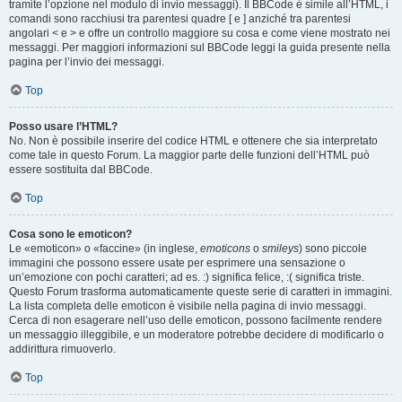
tramite l’opzione nel modulo di invio messaggi). Il BBCode è simile all’HTML, i
comandi sono racchiusi tra parentesi quadre [ e ] anziché tra parentesi
angolari < e > e offre un controllo maggiore su cosa e come viene mostrato nei
messaggi. Per maggiori informazioni sul BBCode leggi la guida presente nella
pagina per l’invio dei messaggi.
Top
Posso usare l’HTML?
No. Non è possibile inserire del codice HTML e ottenere che sia interpretato
come tale in questo Forum. La maggior parte delle funzioni dell’HTML può
essere sostituita dal BBCode.
Top
Cosa sono le emoticon?
Le «emoticon» o «faccine» (in inglese,
emoticons
o
smileys
) sono piccole
immagini che possono essere usate per esprimere una sensazione o
un’emozione con pochi caratteri; ad es. :) significa felice, :( significa triste.
Questo Forum trasforma automaticamente queste serie di caratteri in immagini.
La lista completa delle emoticon è visibile nella pagina di invio messaggi.
Cerca di non esagerare nell’uso delle emoticon, possono facilmente rendere
un messaggio illeggibile, e un moderatore potrebbe decidere di modificarlo o
addirittura rimuoverlo.
Top