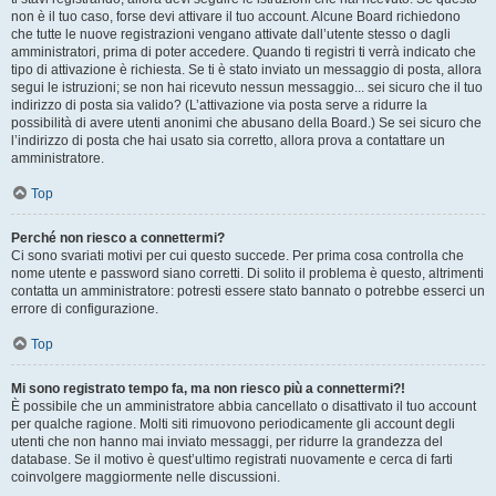
non è il tuo caso, forse devi attivare il tuo account. Alcune Board richiedono
che tutte le nuove registrazioni vengano attivate dall’utente stesso o dagli
amministratori, prima di poter accedere. Quando ti registri ti verrà indicato che
tipo di attivazione è richiesta. Se ti è stato inviato un messaggio di posta, allora
segui le istruzioni; se non hai ricevuto nessun messaggio... sei sicuro che il tuo
indirizzo di posta sia valido? (L’attivazione via posta serve a ridurre la
possibilità di avere utenti anonimi che abusano della Board.) Se sei sicuro che
l’indirizzo di posta che hai usato sia corretto, allora prova a contattare un
amministratore.
Top
Perché non riesco a connettermi?
Ci sono svariati motivi per cui questo succede. Per prima cosa controlla che
nome utente e password siano corretti. Di solito il problema è questo, altrimenti
contatta un amministratore: potresti essere stato bannato o potrebbe esserci un
errore di configurazione.
Top
Mi sono registrato tempo fa, ma non riesco più a connettermi?!
È possibile che un amministratore abbia cancellato o disattivato il tuo account
per qualche ragione. Molti siti rimuovono periodicamente gli account degli
utenti che non hanno mai inviato messaggi, per ridurre la grandezza del
database. Se il motivo è quest’ultimo registrati nuovamente e cerca di farti
coinvolgere maggiormente nelle discussioni.