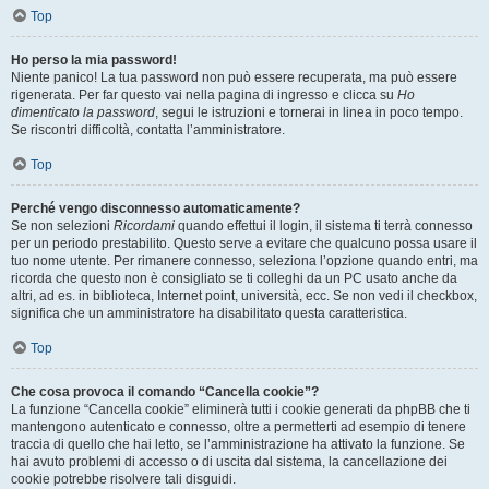
Top
Ho perso la mia password!
Niente panico! La tua password non può essere recuperata, ma può essere
rigenerata. Per far questo vai nella pagina di ingresso e clicca su
Ho
dimenticato la password
, segui le istruzioni e tornerai in linea in poco tempo.
Se riscontri difficoltà, contatta l’amministratore.
Top
Perché vengo disconnesso automaticamente?
Se non selezioni
Ricordami
quando effettui il login, il sistema ti terrà connesso
per un periodo prestabilito. Questo serve a evitare che qualcuno possa usare il
tuo nome utente. Per rimanere connesso, seleziona l’opzione quando entri, ma
ricorda che questo non è consigliato se ti colleghi da un PC usato anche da
altri, ad es. in biblioteca, Internet point, università, ecc. Se non vedi il checkbox,
significa che un amministratore ha disabilitato questa caratteristica.
Top
Che cosa provoca il comando “Cancella cookie”?
La funzione “Cancella cookie” eliminerà tutti i cookie generati da phpBB che ti
mantengono autenticato e connesso, oltre a permetterti ad esempio di tenere
traccia di quello che hai letto, se l’amministrazione ha attivato la funzione. Se
hai avuto problemi di accesso o di uscita dal sistema, la cancellazione dei
cookie potrebbe risolvere tali disguidi.