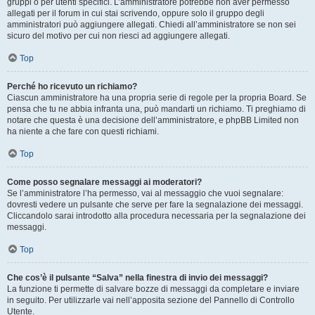
gruppi o per utenti specifici. L’amministratore potrebbe non aver permesso
allegati per il forum in cui stai scrivendo, oppure solo il gruppo degli
amministratori può aggiungere allegati. Chiedi all’amministratore se non sei
sicuro del motivo per cui non riesci ad aggiungere allegati.
Top
Perché ho ricevuto un richiamo?
Ciascun amministratore ha una propria serie di regole per la propria Board. Se
pensa che tu ne abbia infranta una, può mandarti un richiamo. Ti preghiamo di
notare che questa è una decisione dell’amministratore, e phpBB Limited non
ha niente a che fare con questi richiami.
Top
Come posso segnalare messaggi ai moderatori?
Se l’amministratore l’ha permesso, vai al messaggio che vuoi segnalare:
dovresti vedere un pulsante che serve per fare la segnalazione dei messaggi.
Cliccandolo sarai introdotto alla procedura necessaria per la segnalazione dei
messaggi.
Top
Che cos’è il pulsante “Salva” nella finestra di invio dei messaggi?
La funzione ti permette di salvare bozze di messaggi da completare e inviare
in seguito. Per utilizzarle vai nell’apposita sezione del Pannello di Controllo
Utente.