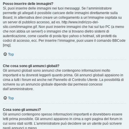
Posso inserire delle immagini?
Sì, puoi inserire delle immagini nei tuoi messaggi. Se l’amministratore
permette gli allegati è possibile caricare delle immagini direttamente sulla
Board; in alternativa devi creare un collegamento a un’immagine ospitata su
un server di pubblico accesso, ad es. http://www.indirizzo-del-
sito.com/immagine.gif. Non puoi inserire immagini che hai sul tuo PC (a meno
che non abbia un server!) o immagini che si trovano dietro sistemi di
autenticazione, come caselle di posta tipo yahoo o hotmail, siti protetti da
codici di accesso, ecc. Per inserire l’immagine, puoi usare il comando BBCode
[img].
Top
Che cosa sono gli annunci globali?
Gli annunci globali sono annunci che contengono informazioni molto
importanti e tu dovresti leggerli quanto prima. Gli annunci globali appaiono in
cima a tutti i forum ed anche nel Pannello di Controllo Utente. La possibilità di
scrivere su un annuncio globale dipende dai permessi concessi
dall’amministratore.
Top
Cosa sono gli annunci?
Gli annunci contengono spesso informazioni importanti e dovrebbero essere
letti prima possibile. Gli annunci appaiono in cima a ogni pagina del forum in
cui sono stati scritti. L’amministratore può decidere se un utente può scrivere
negli annunci o meno.