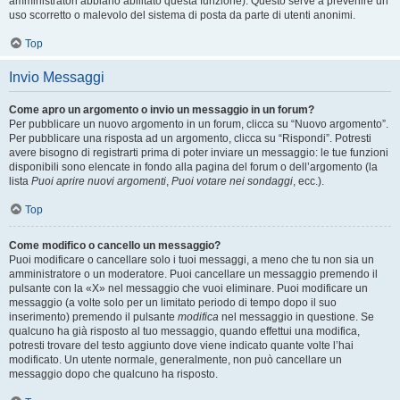
amministratori abbiano abilitato questa funzione). Questo serve a prevenire un
uso scorretto o malevolo del sistema di posta da parte di utenti anonimi.
Top
Invio Messaggi
Come apro un argomento o invio un messaggio in un forum?
Per pubblicare un nuovo argomento in un forum, clicca su “Nuovo argomento”.
Per pubblicare una risposta ad un argomento, clicca su “Rispondi”. Potresti
avere bisogno di registrarti prima di poter inviare un messaggio: le tue funzioni
disponibili sono elencate in fondo alla pagina del forum o dell’argomento (la
lista
Puoi aprire nuovi argomenti
,
Puoi votare nei sondaggi
, ecc.).
Top
Come modifico o cancello un messaggio?
Puoi modificare o cancellare solo i tuoi messaggi, a meno che tu non sia un
amministratore o un moderatore. Puoi cancellare un messaggio premendo il
pulsante con la «X» nel messaggio che vuoi eliminare. Puoi modificare un
messaggio (a volte solo per un limitato periodo di tempo dopo il suo
inserimento) premendo il pulsante
modifica
nel messaggio in questione. Se
qualcuno ha già risposto al tuo messaggio, quando effettui una modifica,
potresti trovare del testo aggiunto dove viene indicato quante volte l’hai
modificato. Un utente normale, generalmente, non può cancellare un
messaggio dopo che qualcuno ha risposto.