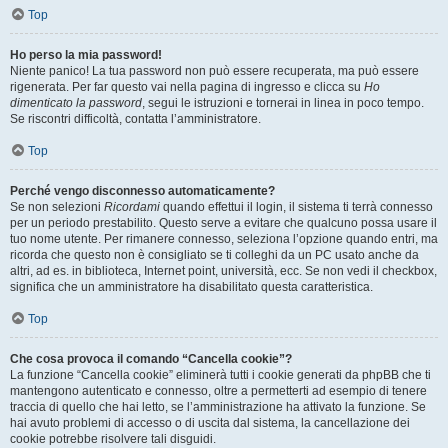
Top
Ho perso la mia password!
Niente panico! La tua password non può essere recuperata, ma può essere
rigenerata. Per far questo vai nella pagina di ingresso e clicca su
Ho
dimenticato la password
, segui le istruzioni e tornerai in linea in poco tempo.
Se riscontri difficoltà, contatta l’amministratore.
Top
Perché vengo disconnesso automaticamente?
Se non selezioni
Ricordami
quando effettui il login, il sistema ti terrà connesso
per un periodo prestabilito. Questo serve a evitare che qualcuno possa usare il
tuo nome utente. Per rimanere connesso, seleziona l’opzione quando entri, ma
ricorda che questo non è consigliato se ti colleghi da un PC usato anche da
altri, ad es. in biblioteca, Internet point, università, ecc. Se non vedi il checkbox,
significa che un amministratore ha disabilitato questa caratteristica.
Top
Che cosa provoca il comando “Cancella cookie”?
La funzione “Cancella cookie” eliminerà tutti i cookie generati da phpBB che ti
mantengono autenticato e connesso, oltre a permetterti ad esempio di tenere
traccia di quello che hai letto, se l’amministrazione ha attivato la funzione. Se
hai avuto problemi di accesso o di uscita dal sistema, la cancellazione dei
cookie potrebbe risolvere tali disguidi.