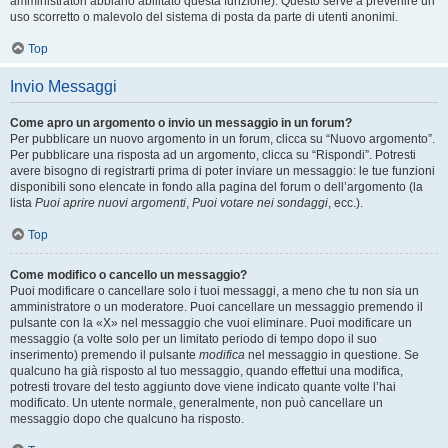
amministratori abbiano abilitato questa funzione). Questo serve a prevenire un
uso scorretto o malevolo del sistema di posta da parte di utenti anonimi.
Top
Invio Messaggi
Come apro un argomento o invio un messaggio in un forum?
Per pubblicare un nuovo argomento in un forum, clicca su “Nuovo argomento”.
Per pubblicare una risposta ad un argomento, clicca su “Rispondi”. Potresti
avere bisogno di registrarti prima di poter inviare un messaggio: le tue funzioni
disponibili sono elencate in fondo alla pagina del forum o dell’argomento (la
lista
Puoi aprire nuovi argomenti
,
Puoi votare nei sondaggi
, ecc.).
Top
Come modifico o cancello un messaggio?
Puoi modificare o cancellare solo i tuoi messaggi, a meno che tu non sia un
amministratore o un moderatore. Puoi cancellare un messaggio premendo il
pulsante con la «X» nel messaggio che vuoi eliminare. Puoi modificare un
messaggio (a volte solo per un limitato periodo di tempo dopo il suo
inserimento) premendo il pulsante
modifica
nel messaggio in questione. Se
qualcuno ha già risposto al tuo messaggio, quando effettui una modifica,
potresti trovare del testo aggiunto dove viene indicato quante volte l’hai
modificato. Un utente normale, generalmente, non può cancellare un
messaggio dopo che qualcuno ha risposto.