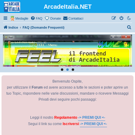
ArcadeItalia.NET
Medaglie
FAQ
Donate
Contattaci
C
Indice
FAQ (Domande Frequenti)
e
r
c
a
Benvenuto Ospite,
per utilizzare il
Forum
ed avere accesso a tutte le sezioni e poter aprire un
tuo Topic, rispondere nelle varie discussioni, mandare o ricevere Messaggi
Privati devi seguire pochi passaggi:
Leggi il nostro
Regolamento
-> PREMI QUI <-
Segui il link su come
Iscriversi
-> PREMI QUI <-