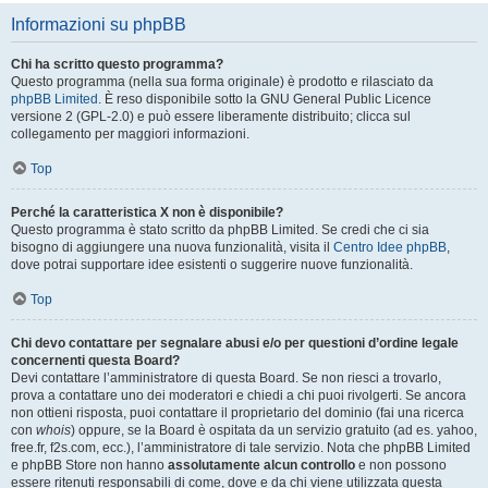
Informazioni su phpBB
Chi ha scritto questo programma?
Questo programma (nella sua forma originale) è prodotto e rilasciato da
phpBB Limited
. È reso disponibile sotto la GNU General Public Licence
versione 2 (GPL-2.0) e può essere liberamente distribuito; clicca sul
collegamento per maggiori informazioni.
Top
Perché la caratteristica X non è disponibile?
Questo programma è stato scritto da phpBB Limited. Se credi che ci sia
bisogno di aggiungere una nuova funzionalità, visita il
Centro Idee phpBB
,
dove potrai supportare idee esistenti o suggerire nuove funzionalità.
Top
Chi devo contattare per segnalare abusi e/o per questioni d’ordine legale
concernenti questa Board?
Devi contattare l’amministratore di questa Board. Se non riesci a trovarlo,
prova a contattare uno dei moderatori e chiedi a chi puoi rivolgerti. Se ancora
non ottieni risposta, puoi contattare il proprietario del dominio (fai una ricerca
con
whois
) oppure, se la Board è ospitata da un servizio gratuito (ad es. yahoo,
free.fr, f2s.com, ecc.), l’amministratore di tale servizio. Nota che phpBB Limited
e phpBB Store non hanno
assolutamente alcun controllo
e non possono
essere ritenuti responsabili di come, dove e da chi viene utilizzata questa