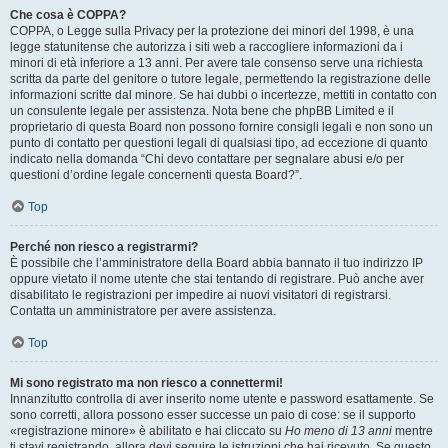
Che cosa è COPPA?
COPPA, o Legge sulla Privacy per la protezione dei minori del 1998, è una
legge statunitense che autorizza i siti web a raccogliere informazioni da i
minori di età inferiore a 13 anni. Per avere tale consenso serve una richiesta
scritta da parte del genitore o tutore legale, permettendo la registrazione delle
informazioni scritte dal minore. Se hai dubbi o incertezze, mettiti in contatto con
un consulente legale per assistenza. Nota bene che phpBB Limited e il
proprietario di questa Board non possono fornire consigli legali e non sono un
punto di contatto per questioni legali di qualsiasi tipo, ad eccezione di quanto
indicato nella domanda “Chi devo contattare per segnalare abusi e/o per
questioni d’ordine legale concernenti questa Board?”.
Top
Perché non riesco a registrarmi?
È possibile che l’amministratore della Board abbia bannato il tuo indirizzo IP
oppure vietato il nome utente che stai tentando di registrare. Può anche aver
disabilitato le registrazioni per impedire ai nuovi visitatori di registrarsi.
Contatta un amministratore per avere assistenza.
Top
Mi sono registrato ma non riesco a connettermi!
Innanzitutto controlla di aver inserito nome utente e password esattamente. Se
sono corretti, allora possono esser successe un paio di cose: se il supporto
«registrazione minore» è abilitato e hai cliccato su
Ho meno di 13 anni
mentre
ti stavi registrando, allora devi seguire le istruzioni che hai ricevuto. Se questo