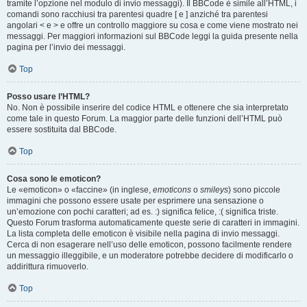
tramite l’opzione nel modulo di invio messaggi). Il BBCode è simile all’HTML, i
comandi sono racchiusi tra parentesi quadre [ e ] anziché tra parentesi
angolari < e > e offre un controllo maggiore su cosa e come viene mostrato nei
messaggi. Per maggiori informazioni sul BBCode leggi la guida presente nella
pagina per l’invio dei messaggi.
Top
Posso usare l’HTML?
No. Non è possibile inserire del codice HTML e ottenere che sia interpretato
come tale in questo Forum. La maggior parte delle funzioni dell’HTML può
essere sostituita dal BBCode.
Top
Cosa sono le emoticon?
Le «emoticon» o «faccine» (in inglese,
emoticons
o
smileys
) sono piccole
immagini che possono essere usate per esprimere una sensazione o
un’emozione con pochi caratteri; ad es. :) significa felice, :( significa triste.
Questo Forum trasforma automaticamente queste serie di caratteri in immagini.
La lista completa delle emoticon è visibile nella pagina di invio messaggi.
Cerca di non esagerare nell’uso delle emoticon, possono facilmente rendere
un messaggio illeggibile, e un moderatore potrebbe decidere di modificarlo o
addirittura rimuoverlo.
Top