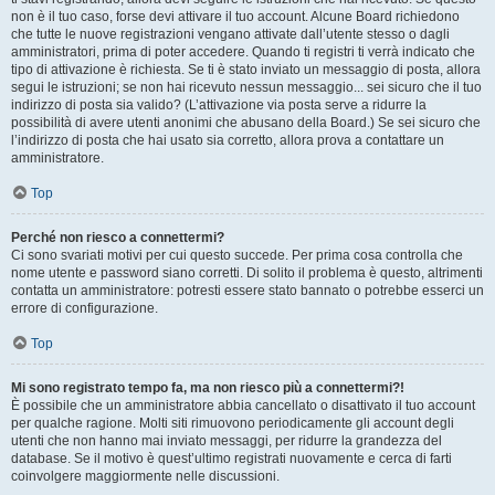
non è il tuo caso, forse devi attivare il tuo account. Alcune Board richiedono
che tutte le nuove registrazioni vengano attivate dall’utente stesso o dagli
amministratori, prima di poter accedere. Quando ti registri ti verrà indicato che
tipo di attivazione è richiesta. Se ti è stato inviato un messaggio di posta, allora
segui le istruzioni; se non hai ricevuto nessun messaggio... sei sicuro che il tuo
indirizzo di posta sia valido? (L’attivazione via posta serve a ridurre la
possibilità di avere utenti anonimi che abusano della Board.) Se sei sicuro che
l’indirizzo di posta che hai usato sia corretto, allora prova a contattare un
amministratore.
Top
Perché non riesco a connettermi?
Ci sono svariati motivi per cui questo succede. Per prima cosa controlla che
nome utente e password siano corretti. Di solito il problema è questo, altrimenti
contatta un amministratore: potresti essere stato bannato o potrebbe esserci un
errore di configurazione.
Top
Mi sono registrato tempo fa, ma non riesco più a connettermi?!
È possibile che un amministratore abbia cancellato o disattivato il tuo account
per qualche ragione. Molti siti rimuovono periodicamente gli account degli
utenti che non hanno mai inviato messaggi, per ridurre la grandezza del
database. Se il motivo è quest’ultimo registrati nuovamente e cerca di farti
coinvolgere maggiormente nelle discussioni.