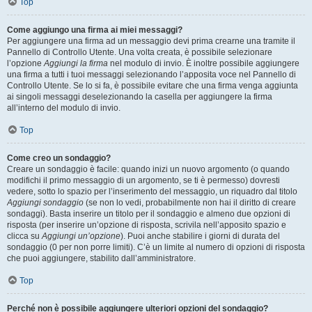
Top
Come aggiungo una firma ai miei messaggi?
Per aggiungere una firma ad un messaggio devi prima crearne una tramite il
Pannello di Controllo Utente. Una volta creata, è possibile selezionare
l’opzione
Aggiungi la firma
nel modulo di invio. È inoltre possibile aggiungere
una firma a tutti i tuoi messaggi selezionando l’apposita voce nel Pannello di
Controllo Utente. Se lo si fa, è possibile evitare che una firma venga aggiunta
ai singoli messaggi deselezionando la casella per aggiungere la firma
all’interno del modulo di invio.
Top
Come creo un sondaggio?
Creare un sondaggio è facile: quando inizi un nuovo argomento (o quando
modifichi il primo messaggio di un argomento, se ti è permesso) dovresti
vedere, sotto lo spazio per l’inserimento del messaggio, un riquadro dal titolo
Aggiungi sondaggio
(se non lo vedi, probabilmente non hai il diritto di creare
sondaggi). Basta inserire un titolo per il sondaggio e almeno due opzioni di
risposta (per inserire un’opzione di risposta, scrivila nell’apposito spazio e
clicca su
Aggiungi un’opzione
). Puoi anche stabilire i giorni di durata del
sondaggio (0 per non porre limiti). C’è un limite al numero di opzioni di risposta
che puoi aggiungere, stabilito dall’amministratore.
Top
Perché non è possibile aggiungere ulteriori opzioni del sondaggio?