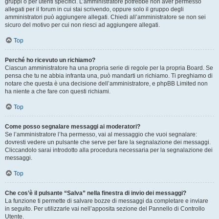
gruppi o per utenti specifici. L’amministratore potrebbe non aver permesso
allegati per il forum in cui stai scrivendo, oppure solo il gruppo degli
amministratori può aggiungere allegati. Chiedi all’amministratore se non sei
sicuro del motivo per cui non riesci ad aggiungere allegati.
Top
Perché ho ricevuto un richiamo?
Ciascun amministratore ha una propria serie di regole per la propria Board. Se
pensa che tu ne abbia infranta una, può mandarti un richiamo. Ti preghiamo di
notare che questa è una decisione dell’amministratore, e phpBB Limited non
ha niente a che fare con questi richiami.
Top
Come posso segnalare messaggi ai moderatori?
Se l’amministratore l’ha permesso, vai al messaggio che vuoi segnalare:
dovresti vedere un pulsante che serve per fare la segnalazione dei messaggi.
Cliccandolo sarai introdotto alla procedura necessaria per la segnalazione dei
messaggi.
Top
Che cos’è il pulsante “Salva” nella finestra di invio dei messaggi?
La funzione ti permette di salvare bozze di messaggi da completare e inviare
in seguito. Per utilizzarle vai nell’apposita sezione del Pannello di Controllo
Utente.