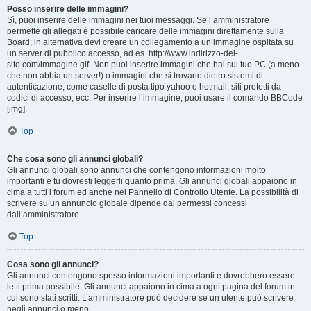
Posso inserire delle immagini?
Sì, puoi inserire delle immagini nei tuoi messaggi. Se l’amministratore
permette gli allegati è possibile caricare delle immagini direttamente sulla
Board; in alternativa devi creare un collegamento a un’immagine ospitata su
un server di pubblico accesso, ad es. http://www.indirizzo-del-
sito.com/immagine.gif. Non puoi inserire immagini che hai sul tuo PC (a meno
che non abbia un server!) o immagini che si trovano dietro sistemi di
autenticazione, come caselle di posta tipo yahoo o hotmail, siti protetti da
codici di accesso, ecc. Per inserire l’immagine, puoi usare il comando BBCode
[img].
Top
Che cosa sono gli annunci globali?
Gli annunci globali sono annunci che contengono informazioni molto
importanti e tu dovresti leggerli quanto prima. Gli annunci globali appaiono in
cima a tutti i forum ed anche nel Pannello di Controllo Utente. La possibilità di
scrivere su un annuncio globale dipende dai permessi concessi
dall’amministratore.
Top
Cosa sono gli annunci?
Gli annunci contengono spesso informazioni importanti e dovrebbero essere
letti prima possibile. Gli annunci appaiono in cima a ogni pagina del forum in
cui sono stati scritti. L’amministratore può decidere se un utente può scrivere
negli annunci o meno.