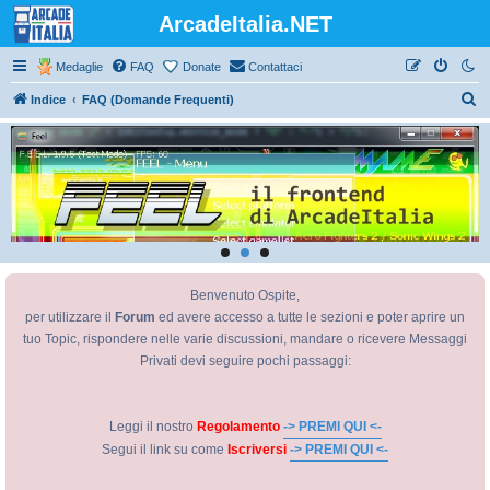
ArcadeItalia.NET
Medaglie
FAQ
Donate
Contattaci
C
Indice
FAQ (Domande Frequenti)
e
r
c
a
Benvenuto Ospite,
per utilizzare il
Forum
ed avere accesso a tutte le sezioni e poter aprire un
tuo Topic, rispondere nelle varie discussioni, mandare o ricevere Messaggi
Privati devi seguire pochi passaggi:
Leggi il nostro
Regolamento
-> PREMI QUI <-
Segui il link su come
Iscriversi
-> PREMI QUI <-