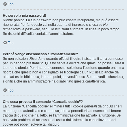
Top
Ho perso la mia password!
Niente panico! La tua password non può essere recuperata, ma può essere
rigenerata. Per far questo vai nella pagina di ingresso e clicca su
Ho
dimenticato la password
, segui le istruzioni e tornerai in linea in poco tempo.
Se riscontri difficoltà, contatta l’amministratore.
Top
Perché vengo disconnesso automaticamente?
Se non selezioni
Ricordami
quando effettui il login, il sistema ti terrà connesso
per un periodo prestabilito. Questo serve a evitare che qualcuno possa usare il
tuo nome utente. Per rimanere connesso, seleziona l’opzione quando entri, ma
ricorda che questo non è consigliato se ti colleghi da un PC usato anche da
altri, ad es. in biblioteca, Internet point, università, ecc. Se non vedi il checkbox,
significa che un amministratore ha disabilitato questa caratteristica.
Top
Che cosa provoca il comando “Cancella cookie”?
La funzione “Cancella cookie” eliminerà tutti i cookie generati da phpBB che ti
mantengono autenticato e connesso, oltre a permetterti ad esempio di tenere
traccia di quello che hai letto, se l’amministrazione ha attivato la funzione. Se
hai avuto problemi di accesso o di uscita dal sistema, la cancellazione dei
cookie potrebbe risolvere tali disguidi.