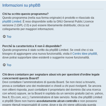
Informazioni su phpBB
Chi ha scritto questo programma?
Questo programma (nella sua forma originale) è prodotto e rilasciato da
phpBB Limited
. È reso disponibile sotto la GNU General Public Licence
versione 2 (GPL-2.0) e può essere liberamente distribuito; clicca sul
collegamento per maggiori informazioni.
Top
Perché la caratteristica X non è disponibile?
Questo programma è stato scritto da phpBB Limited. Se credi che ci sia
bisogno di aggiungere una nuova funzionalità, visita il
Centro Idee phpBB
,
dove potrai supportare idee esistenti o suggerire nuove funzionalità.
Top
Chi devo contattare per segnalare abusi e/o per questioni d’ordine legale
concernenti questa Board?
Devi contattare l’amministratore di questa Board. Se non riesci a trovarlo,
prova a contattare uno dei moderatori e chiedi a chi puoi rivolgerti. Se ancora
non ottieni risposta, puoi contattare il proprietario del dominio (fai una ricerca
con
whois
) oppure, se la Board è ospitata da un servizio gratuito (ad es. yahoo,
free.fr, f2s.com, ecc.), l’amministratore di tale servizio. Nota che phpBB Limited
e phpBB Store non hanno
assolutamente alcun controllo
e non possono
essere ritenuti responsabili di come, dove e da chi viene utilizzata questa