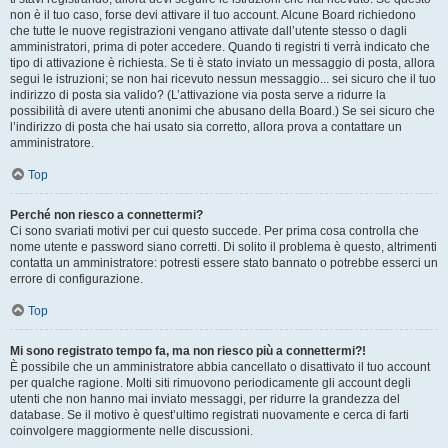
non è il tuo caso, forse devi attivare il tuo account. Alcune Board richiedono
che tutte le nuove registrazioni vengano attivate dall’utente stesso o dagli
amministratori, prima di poter accedere. Quando ti registri ti verrà indicato che
tipo di attivazione è richiesta. Se ti è stato inviato un messaggio di posta, allora
segui le istruzioni; se non hai ricevuto nessun messaggio... sei sicuro che il tuo
indirizzo di posta sia valido? (L’attivazione via posta serve a ridurre la
possibilità di avere utenti anonimi che abusano della Board.) Se sei sicuro che
l’indirizzo di posta che hai usato sia corretto, allora prova a contattare un
amministratore.
Top
Perché non riesco a connettermi?
Ci sono svariati motivi per cui questo succede. Per prima cosa controlla che
nome utente e password siano corretti. Di solito il problema è questo, altrimenti
contatta un amministratore: potresti essere stato bannato o potrebbe esserci un
errore di configurazione.
Top
Mi sono registrato tempo fa, ma non riesco più a connettermi?!
È possibile che un amministratore abbia cancellato o disattivato il tuo account
per qualche ragione. Molti siti rimuovono periodicamente gli account degli
utenti che non hanno mai inviato messaggi, per ridurre la grandezza del
database. Se il motivo è quest’ultimo registrati nuovamente e cerca di farti
coinvolgere maggiormente nelle discussioni.