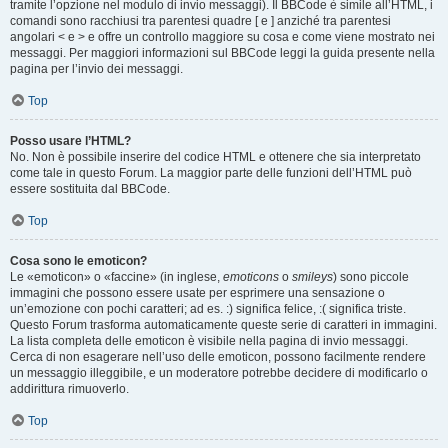
tramite l’opzione nel modulo di invio messaggi). Il BBCode è simile all’HTML, i
comandi sono racchiusi tra parentesi quadre [ e ] anziché tra parentesi
angolari < e > e offre un controllo maggiore su cosa e come viene mostrato nei
messaggi. Per maggiori informazioni sul BBCode leggi la guida presente nella
pagina per l’invio dei messaggi.
Top
Posso usare l’HTML?
No. Non è possibile inserire del codice HTML e ottenere che sia interpretato
come tale in questo Forum. La maggior parte delle funzioni dell’HTML può
essere sostituita dal BBCode.
Top
Cosa sono le emoticon?
Le «emoticon» o «faccine» (in inglese,
emoticons
o
smileys
) sono piccole
immagini che possono essere usate per esprimere una sensazione o
un’emozione con pochi caratteri; ad es. :) significa felice, :( significa triste.
Questo Forum trasforma automaticamente queste serie di caratteri in immagini.
La lista completa delle emoticon è visibile nella pagina di invio messaggi.
Cerca di non esagerare nell’uso delle emoticon, possono facilmente rendere
un messaggio illeggibile, e un moderatore potrebbe decidere di modificarlo o
addirittura rimuoverlo.
Top