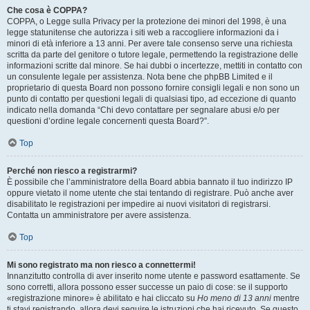
Che cosa è COPPA?
COPPA, o Legge sulla Privacy per la protezione dei minori del 1998, è una
legge statunitense che autorizza i siti web a raccogliere informazioni da i
minori di età inferiore a 13 anni. Per avere tale consenso serve una richiesta
scritta da parte del genitore o tutore legale, permettendo la registrazione delle
informazioni scritte dal minore. Se hai dubbi o incertezze, mettiti in contatto con
un consulente legale per assistenza. Nota bene che phpBB Limited e il
proprietario di questa Board non possono fornire consigli legali e non sono un
punto di contatto per questioni legali di qualsiasi tipo, ad eccezione di quanto
indicato nella domanda “Chi devo contattare per segnalare abusi e/o per
questioni d’ordine legale concernenti questa Board?”.
Top
Perché non riesco a registrarmi?
È possibile che l’amministratore della Board abbia bannato il tuo indirizzo IP
oppure vietato il nome utente che stai tentando di registrare. Può anche aver
disabilitato le registrazioni per impedire ai nuovi visitatori di registrarsi.
Contatta un amministratore per avere assistenza.
Top
Mi sono registrato ma non riesco a connettermi!
Innanzitutto controlla di aver inserito nome utente e password esattamente. Se
sono corretti, allora possono esser successe un paio di cose: se il supporto
«registrazione minore» è abilitato e hai cliccato su
Ho meno di 13 anni
mentre
ti stavi registrando, allora devi seguire le istruzioni che hai ricevuto. Se questo