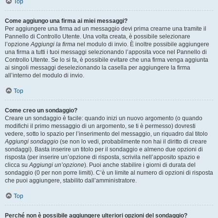
Top
Come aggiungo una firma ai miei messaggi?
Per aggiungere una firma ad un messaggio devi prima crearne una tramite il
Pannello di Controllo Utente. Una volta creata, è possibile selezionare
l’opzione
Aggiungi la firma
nel modulo di invio. È inoltre possibile aggiungere
una firma a tutti i tuoi messaggi selezionando l’apposita voce nel Pannello di
Controllo Utente. Se lo si fa, è possibile evitare che una firma venga aggiunta
ai singoli messaggi deselezionando la casella per aggiungere la firma
all’interno del modulo di invio.
Top
Come creo un sondaggio?
Creare un sondaggio è facile: quando inizi un nuovo argomento (o quando
modifichi il primo messaggio di un argomento, se ti è permesso) dovresti
vedere, sotto lo spazio per l’inserimento del messaggio, un riquadro dal titolo
Aggiungi sondaggio
(se non lo vedi, probabilmente non hai il diritto di creare
sondaggi). Basta inserire un titolo per il sondaggio e almeno due opzioni di
risposta (per inserire un’opzione di risposta, scrivila nell’apposito spazio e
clicca su
Aggiungi un’opzione
). Puoi anche stabilire i giorni di durata del
sondaggio (0 per non porre limiti). C’è un limite al numero di opzioni di risposta
che puoi aggiungere, stabilito dall’amministratore.
Top
Perché non è possibile aggiungere ulteriori opzioni del sondaggio?