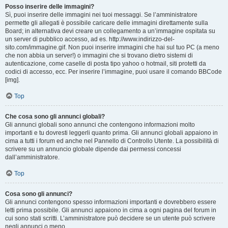
Posso inserire delle immagini?
Sì, puoi inserire delle immagini nei tuoi messaggi. Se l’amministratore
permette gli allegati è possibile caricare delle immagini direttamente sulla
Board; in alternativa devi creare un collegamento a un’immagine ospitata su
un server di pubblico accesso, ad es. http://www.indirizzo-del-
sito.com/immagine.gif. Non puoi inserire immagini che hai sul tuo PC (a meno
che non abbia un server!) o immagini che si trovano dietro sistemi di
autenticazione, come caselle di posta tipo yahoo o hotmail, siti protetti da
codici di accesso, ecc. Per inserire l’immagine, puoi usare il comando BBCode
[img].
Top
Che cosa sono gli annunci globali?
Gli annunci globali sono annunci che contengono informazioni molto
importanti e tu dovresti leggerli quanto prima. Gli annunci globali appaiono in
cima a tutti i forum ed anche nel Pannello di Controllo Utente. La possibilità di
scrivere su un annuncio globale dipende dai permessi concessi
dall’amministratore.
Top
Cosa sono gli annunci?
Gli annunci contengono spesso informazioni importanti e dovrebbero essere
letti prima possibile. Gli annunci appaiono in cima a ogni pagina del forum in
cui sono stati scritti. L’amministratore può decidere se un utente può scrivere
negli annunci o meno.