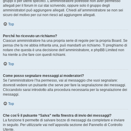
gruppi o per utenti specifici. L’amministratore potrebbe non aver permesso
allegati per il forum in cui stai scrivendo, oppure solo il gruppo degli
amministratori può aggiungere allegati. Chiedi all’amministratore se non sei
sicuro del motivo per cui non riesci ad aggiungere allegati.
Top
Perché ho ricevuto un richiamo?
Ciascun amministratore ha una propria serie di regole per la propria Board. Se
pensa che tu ne abbia infranta una, può mandarti un richiamo. Ti preghiamo di
notare che questa è una decisione dell’amministratore, e phpBB Limited non
ha niente a che fare con questi richiami.
Top
Come posso segnalare messaggi ai moderatori?
Se l’amministratore l’ha permesso, vai al messaggio che vuoi segnalare:
dovresti vedere un pulsante che serve per fare la segnalazione dei messaggi.
Cliccandolo sarai introdotto alla procedura necessaria per la segnalazione dei
messaggi.
Top
Che cos’è il pulsante “Salva” nella finestra di invio dei messaggi?
La funzione ti permette di salvare bozze di messaggi da completare e inviare
in seguito. Per utilizzarle vai nell’apposita sezione del Pannello di Controllo
Utente.