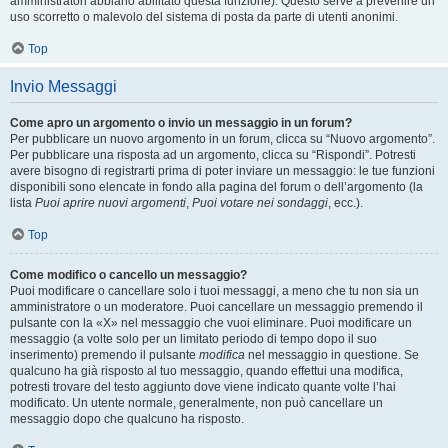
amministratori abbiano abilitato questa funzione). Questo serve a prevenire un
uso scorretto o malevolo del sistema di posta da parte di utenti anonimi.
Top
Invio Messaggi
Come apro un argomento o invio un messaggio in un forum?
Per pubblicare un nuovo argomento in un forum, clicca su “Nuovo argomento”.
Per pubblicare una risposta ad un argomento, clicca su “Rispondi”. Potresti
avere bisogno di registrarti prima di poter inviare un messaggio: le tue funzioni
disponibili sono elencate in fondo alla pagina del forum o dell’argomento (la
lista
Puoi aprire nuovi argomenti
,
Puoi votare nei sondaggi
, ecc.).
Top
Come modifico o cancello un messaggio?
Puoi modificare o cancellare solo i tuoi messaggi, a meno che tu non sia un
amministratore o un moderatore. Puoi cancellare un messaggio premendo il
pulsante con la «X» nel messaggio che vuoi eliminare. Puoi modificare un
messaggio (a volte solo per un limitato periodo di tempo dopo il suo
inserimento) premendo il pulsante
modifica
nel messaggio in questione. Se
qualcuno ha già risposto al tuo messaggio, quando effettui una modifica,
potresti trovare del testo aggiunto dove viene indicato quante volte l’hai
modificato. Un utente normale, generalmente, non può cancellare un
messaggio dopo che qualcuno ha risposto.