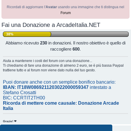
Ricordati di aggiornare l'
Avatar
usando una immagine che ti distingua nel
Forum
Fai una Donazione a ArcadeItalia.NET
38%
Abbiamo ricevuto
230
in donazioni. Il nostro obiettivo è quello di
raccogliere
600
.
Aiuta a mantenere i costi del forum con una donazione...
Ti chiediamo di fare una donazione di almeno 2 euro, se è più bassa Paypal
trattiene tutto e al forum non viene dato nulla del tuo gesto.
Puoi donare anche con un semplice bonifico bancario:
IBAN: IT18W0869211203022000059347
intestato a
Stefano Crosatti
BIC: CCRTIT2TH00
Ricorda di mettere come causale: Donazione Arcade
Italia
Grazie! ❤