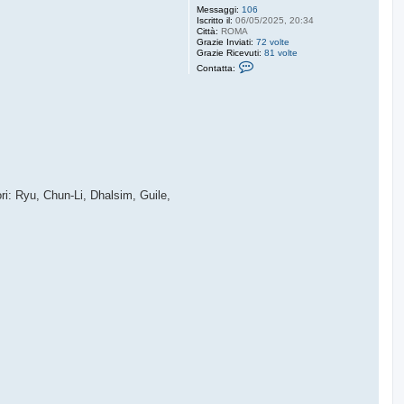
Messaggi:
106
Iscritto il:
06/05/2025, 20:34
Città:
ROMA
Grazie Inviati:
72 volte
Grazie Ricevuti:
81 volte
C
Contatta:
o
n
t
a
t
t
a
S
U
P
E
R
ori: Ryu, Chun-Li, Dhalsim, Guile,
-
J
1
1
B
I
T