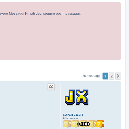
cevere Messaggi Privati devi seguire pochi passaggi:
1
2
Pro
26 messaggi
SUPER-J11BIT
Affezionato