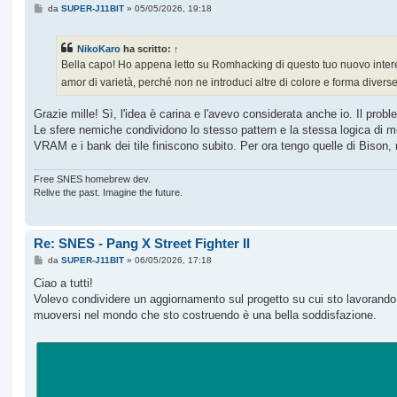
M
da
SUPER-J11BIT
»
05/05/2026, 19:18
e
s
s
NikoKaro
ha scritto:
↑
a
g
Bella capo! Ho appena letto su Romhacking di questo tuo nuovo interes
g
amor di varietà, perché non ne introduci altre di colore e forma diverse
i
o
Grazie mille! Sì, l'idea è carina e l'avevo considerata anche io. Il pro
Le sfere nemiche condividono lo stesso pattern e la stessa logica di mo
VRAM e i bank dei tile finiscono subito. Per ora tengo quelle di Bison, 
Free SNES homebrew dev.
Relive the past. Imagine the future.
Re: SNES - Pang X Street Fighter II
M
da
SUPER-J11BIT
»
06/05/2026, 17:18
e
s
Ciao a tutti!
s
Volevo condividere un aggiornamento sul progetto su cui sto lavorando. 
a
g
muoversi nel mondo che sto costruendo è una bella soddisfazione.
g
i
o