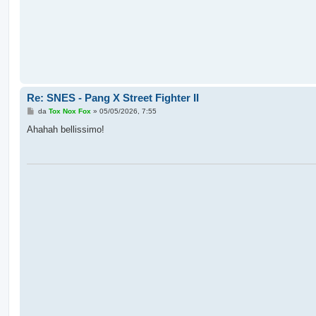
Re: SNES - Pang X Street Fighter II
M
da
Tox Nox Fox
»
05/05/2026, 7:55
e
s
Ahahah bellissimo!
s
a
g
g
i
o