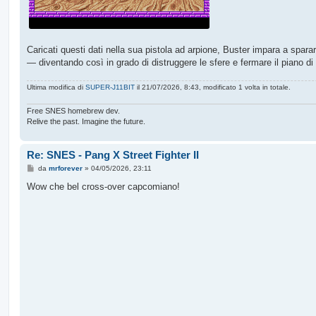
Caricati questi dati nella sua pistola ad arpione, Buster impara a spa
— diventando così in grado di distruggere le sfere e fermare il piano di
Ultima modifica di
SUPER-J11BIT
il 21/07/2026, 8:43, modificato 1 volta in totale.
Free SNES homebrew dev.
Relive the past. Imagine the future.
Re: SNES - Pang X Street Fighter II
M
da
mrforever
»
04/05/2026, 23:11
e
s
Wow che bel cross-over capcomiano!
s
a
g
g
i
o