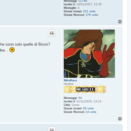
Messaggi:
12798
Iscritto il:
14/01/2007, 23:35
Medaglie:
4
Grazie Inviati:
251 volte
Grazie Ricevuti:
376 volte
T
o
p
che sono solo quelle di Bison?
dea...
NikoKaro
Newbie
Messaggi:
54
Iscritto il:
12/11/2025, 13:15
Città:
Como
Grazie Inviati:
59 volte
Grazie Ricevuti:
24 volte
T
o
p