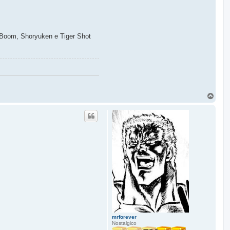
ic Boom, Shoryuken e Tiger Shot
T
o
p
mrforever
Nostalgico