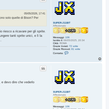
05/05/2026, 17:41
sono solo quelle di Bison? Per
SUPER-J11BIT
Affezionato
 riesco a ricavare per gli sprite.
ere tanti sprite unici, e lì la
Messaggi:
106
..
Iscritto il:
06/05/2025, 20:34
Città:
ROMA
Grazie Inviati:
72 volte
Grazie Ricevuti:
81 volte
C
Contatta:
o
n
T
t
o
a
p
t
t
a
S
U
P
, e devo dire che vederlo
E
R
-
SUPER-J11BIT
J
Affezionato
1
1
B
I
Messaggi:
106
T