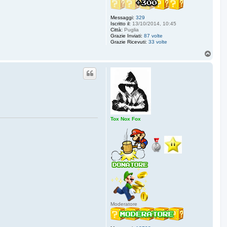
Messaggi:
329
Iscritto il:
13/10/2014, 10:45
Città:
Puglia
Grazie Inviati:
87 volte
Grazie Ricevuti:
33 volte
T
o
p
Tox Nox Fox
Moderatore