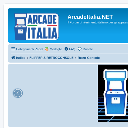
ArcadeItalia.NET
Il Forum di riferimento italiano per gli appas
Collegamenti Rapidi
Medaglie
FAQ
Donate
Indice
FLIPPER & RETROCONSOLE
Retro-Console