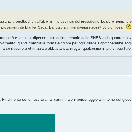
sante progetto, che tra l'altro mi interessa più del precedente. Le sfere nemiche 
 provenienti da Blanka, Sagat, Balrog o altri, nei diversi stages? Solo un idea...
blema però è tecnico: dipende tutto dalla memoria dello SNES e da quanto spazio
vimento, quindi cambiarle forma e colore per ogni stage significherebbe aggiung
ma se riuscirò a ottimizzare abbastanza, magari qualcosina in più si può fare.
Finalmente sono riuscito a far camminare il personaggio all’interno del gioco