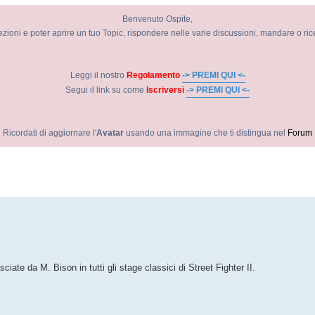
Benvenuto Ospite,
ezioni e poter aprire un tuo Topic, rispondere nelle varie discussioni, mandare o ri
Leggi il nostro
Regolamento
-> PREMI QUI <-
Segui il link su come
Iscriversi
-> PREMI QUI <-
Ricordati di aggiornare l'
Avatar
usando una immagine che ti distingua nel
Forum
avanzata
ciate da M. Bison in tutti gli stage classici di Street Fighter II.