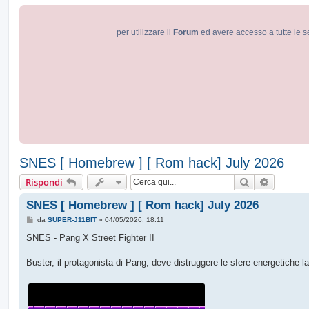
per utilizzare il
Forum
ed avere accesso a tutte le s
SNES [ Homebrew ] [ Rom hack] July 2026
Cerca
Ricerca 
Rispondi
SNES [ Homebrew ] [ Rom hack] July 2026
M
da
SUPER-J11BIT
»
04/05/2026, 18:11
e
s
SNES - Pang X Street Fighter II
s
a
g
Buster, il protagonista di Pang, deve distruggere le sfere energetiche las
g
i
o