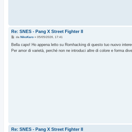
Re: SNES - Pang X Street Fighter II
M
da
NikoKaro
»
05/05/2026, 17:41
e
s
Bella capo! Ho appena letto su Romhacking di questo tuo nuovo interess
s
Per amor di varietà, perché non ne introduci altre di colore e forma div
a
g
g
i
o
Re: SNES - Pang X Street Fighter II