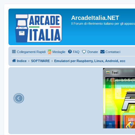
ArcadeItalia.NET
Il Forum di riferimento italiano per gli appas
Collegamenti Rapidi
Medaglie
FAQ
Donate
Contattaci
Indice
SOFTWARE
Emulatori per Raspberry, Linux, Android, ecc