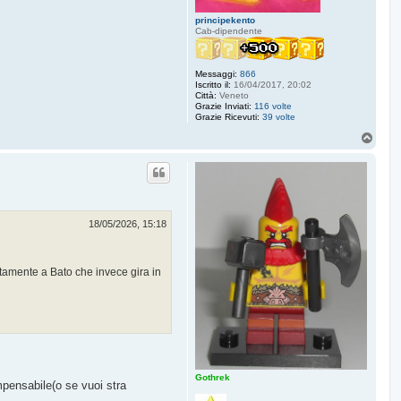
principekento
Cab-dipendente
Messaggi:
866
Iscritto il:
16/04/2017, 20:02
Città:
Veneto
Grazie Inviati:
116 volte
Grazie Ricevuti:
39 volte
T
o
p
18/05/2026, 15:18
ttamente a Bato che invece gira in
Gothrek
mpensabile(o se vuoi stra