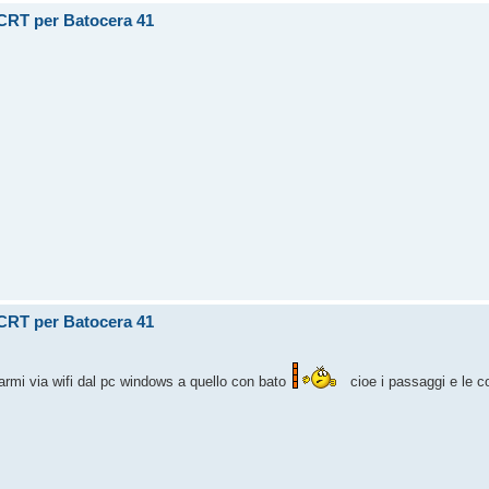
u CRT per Batocera 41
u CRT per Batocera 41
rmi via wifi dal pc windows a quello con bato
cioe i passaggi e le c