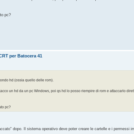
ato pc?
u CRT per Batocera 41
condo hd (ossia quello delle rom).
stacco un hd da un pc Windows, poi qs hd lo posso riempire di rom e attaccarlo dire
ato pc?
accato" dopo. Il sistema operativo deve poter creare le cartelle e i permessi i