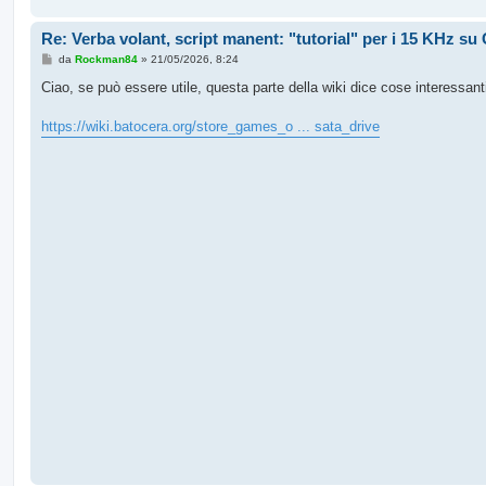
Re: Verba volant, script manent: "tutorial" per i 15 KHz s
M
da
Rockman84
»
21/05/2026, 8:24
e
s
Ciao, se può essere utile, questa parte della wiki dice cose interessanti
s
a
g
https://wiki.batocera.org/store_games_o ... sata_drive
g
i
o