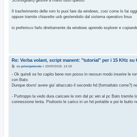
Sconsigliato) gestire a mano tutto questo
Il trasferimento delle rom lo puoi fare da windows, cosi come lo fai ogg
oppure tramite chiavette usb gestendoilo dal sistema operativo linux
io preferisco farlo direttamente da windows aprendo explorer e copiand
Re: Verba volant, script manent: "tutorial" per i 15 KHz s
M
da
principekento
»
20/05/2026, 14:18
e
s
- Ok quindi se ho capito bene non posso in nessun modo inserire le r
s
con Bato.
a
g
Dunque dovro' avere gia' attaccato il secondo hd (formattato come?) nel 
g
i
o
- Purtroppo la vedo dura caricare le rom dal pc win al pc Bato tramite la
connessione lenta. Piuttosto le carico in un hd portatile e poi le butto 