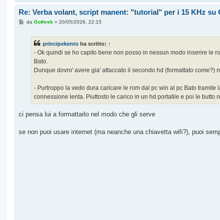
Re: Verba volant, script manent: "tutorial" per i 15 KHz s
M
da
Gothrek
»
20/05/2026, 22:15
e
s
s
principekento
ha scritto:
↑
a
g
- Ok quindi se ho capito bene non posso in nessun modo inserire le 
g
Bato.
i
o
Dunque dovro' avere gia' attaccato il secondo hd (formattato come?) nel
- Purtroppo la vedo dura caricare le rom dal pc win al pc Bato tramite l
connessione lenta. Piuttosto le carico in un hd portatile e poi le butto
ci pensa lui a formattarlo nel modo che gli serve
se non puoi usare internet (ma neanche una chiavetta wifi?), puoi sempre 