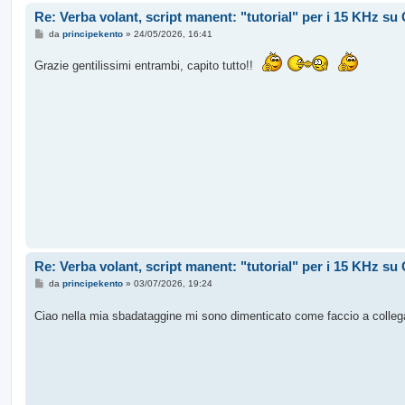
Re: Verba volant, script manent: "tutorial" per i 15 KHz s
M
da
principekento
»
24/05/2026, 16:41
e
s
Grazie gentilissimi entrambi, capito tutto!!
s
a
g
g
i
o
Re: Verba volant, script manent: "tutorial" per i 15 KHz s
M
da
principekento
»
03/07/2026, 19:24
e
s
Ciao nella mia sbadataggine mi sono dimenticato come faccio a collega
s
a
g
g
i
o