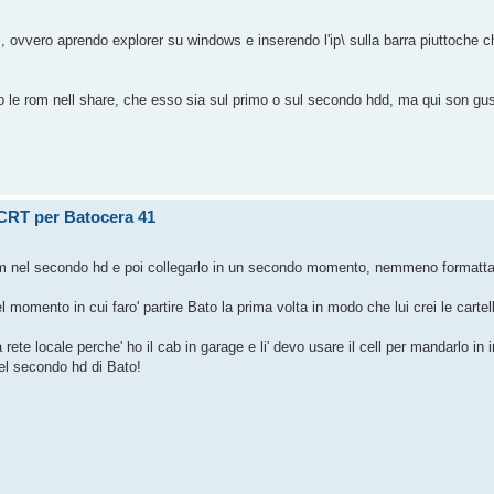
i, ovvero aprendo explorer su windows e inserendo l'ip\ sulla barra piuttoche ch
o le rom nell share, che esso sia sul primo o sul secondo hdd, ma qui son gus
u CRT per Batocera 41
om nel secondo hd e poi collegarlo in un secondo momento, nemmeno formatta
momento in cui faro' partire Bato la prima volta in modo che lui crei le carte
 rete locale perche' ho il cab in garage e li' devo usare il cell per mandarlo i
nel secondo hd di Bato!