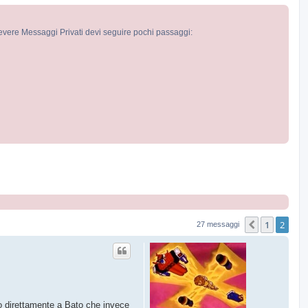
cevere Messaggi Privati devi seguire pochi passaggi:
1
2
Precedente
27 messaggi
lo direttamente a Bato che invece