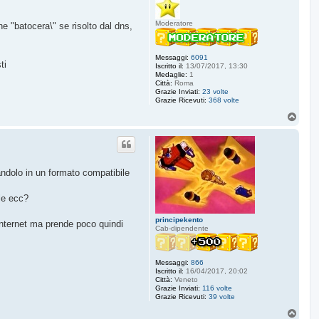
Moderatore
e "batocera\" se risolto dal dns,
Messaggi:
6091
ti
Iscritto il:
13/07/2017, 13:30
Medaglie:
1
Città:
Roma
Grazie Inviati:
23 volte
Grazie Ricevuti:
368 volte
T
o
p
ndolo in un formato compatibile
lle ecc?
principekento
n internet ma prende poco quindi
Cab-dipendente
Messaggi:
866
Iscritto il:
16/04/2017, 20:02
Città:
Veneto
Grazie Inviati:
116 volte
Grazie Ricevuti:
39 volte
T