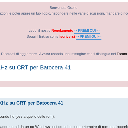
Benvenuto Ospite,
ezioni e poter aprire un tuo Topic, rispondere nelle varie discussioni, mandare o ri
Leggi il nostro
Regolamento
-> PREMI QUI <-
Segui il link su come
Iscriversi
-> PREMI QUI <-
Ricordati di aggiornare l'
Avatar
usando una immagine che ti distingua nel
Forum
5 KHz su CRT per Batocera 41
avanzata
5 KHz su CRT per Batocera 41
condo hd (ossia quello delle rom).
stacco un hd da un pc Windows, poi qs hd lo posso riempire di rom e attaccar