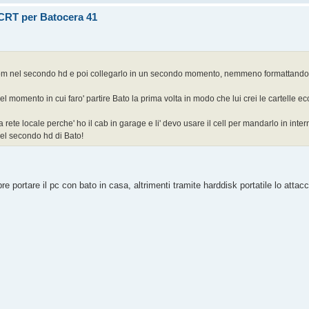
u CRT per Batocera 41
rom nel secondo hd e poi collegarlo in un secondo momento, nemmeno formattandol
 momento in cui faro' partire Bato la prima volta in modo che lui crei le cartelle ec
a rete locale perche' ho il cab in garage e li' devo usare il cell per mandarlo in in
 nel secondo hd di Bato!
portare il pc con bato in casa, altrimenti tramite harddisk portatile lo attacc