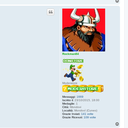
T
o
p
Rockman84
Moderatore
Messaggi:
1669
Iscritto il:
23/10/2015, 18:00
Medaglie:
1
Città:
Mondovi
Località:
Mondovì (Cuneo)
Grazie Inviati:
141 volte
Grazie Ricevuti:
109 volte
T
o