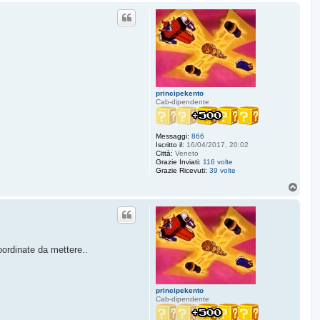
p
principekento
Cab-dipendente
Messaggi:
866
Iscritto il:
16/04/2017, 20:02
Città:
Veneto
Grazie Inviati:
116 volte
Grazie Ricevuti:
39 volte
T
o
p
oordinate da mettere..
principekento
Cab-dipendente