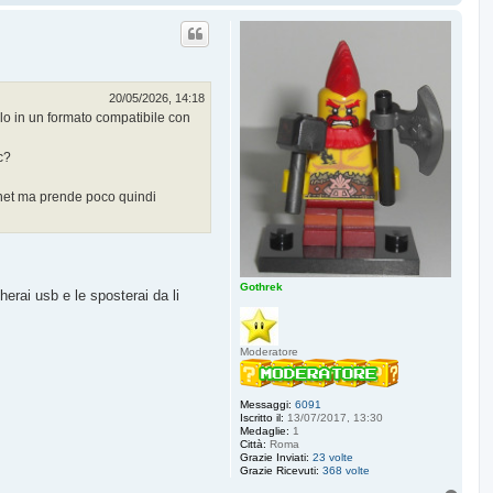
o
p
20/05/2026, 14:18
o in un formato compatibile con
c?
ternet ma prende poco quindi
Gothrek
herai usb e le sposterai da li
Moderatore
Messaggi:
6091
Iscritto il:
13/07/2017, 13:30
Medaglie:
1
Città:
Roma
Grazie Inviati:
23 volte
Grazie Ricevuti:
368 volte