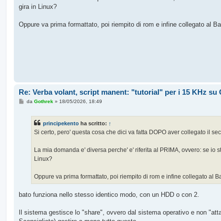
g
gira in Linux?
i
o
Oppure va prima formattato, poi riempito di rom e infine collegato al B
Re: Verba volant, script manent: "tutorial" per i 15 KHz s
M
da
Gothrek
»
18/05/2026, 18:49
e
s
s
principekento
ha scritto:
↑
a
g
Si certo, pero' questa cosa che dici va fatta DOPO aver collegato il se
g
i
o
La mia domanda e' diversa perche' e' riferita al PRIMA, ovvero: se io 
Linux?
Oppure va prima formattato, poi riempito di rom e infine collegato al B
bato funziona nello stesso identico modo, con un HDD o con 2.
Il sistema gestisce lo "share", ovvero dal sistema operativo e non "att