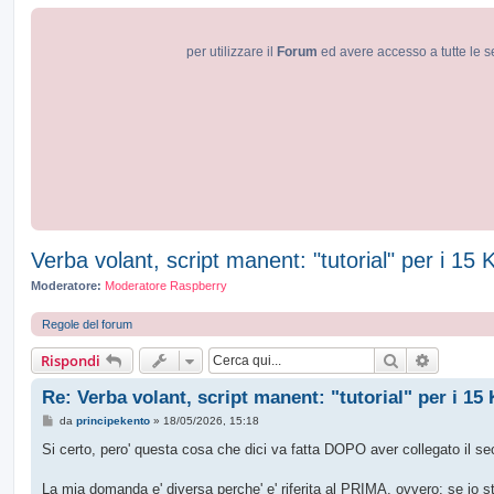
per utilizzare il
Forum
ed avere accesso a tutte le s
Verba volant, script manent: "tutorial" per i 1
Moderatore:
Moderatore Raspberry
Regole del forum
Cerca
Ricerca 
Rispondi
Re: Verba volant, script manent: "tutorial" per i 1
M
da
principekento
»
18/05/2026, 15:18
e
s
Si certo, pero' questa cosa che dici va fatta DOPO aver collegato il se
s
a
g
La mia domanda e' diversa perche' e' riferita al PRIMA, ovvero: se io 