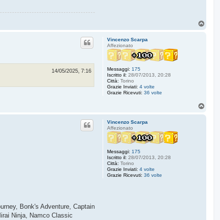
T
o
p
Vincenzo Scarpa
Affezionato
Messaggi:
175
14/05/2025, 7:16
Iscritto il:
28/07/2013, 20:28
Città:
Torino
Grazie Inviati:
4 volte
Grazie Ricevuti:
36 volte
T
o
p
Vincenzo Scarpa
Affezionato
Messaggi:
175
Iscritto il:
28/07/2013, 20:28
Città:
Torino
Grazie Inviati:
4 volte
Grazie Ricevuti:
36 volte
Journey, Bonk's Adventure, Captain
irai Ninja, Namco Classic