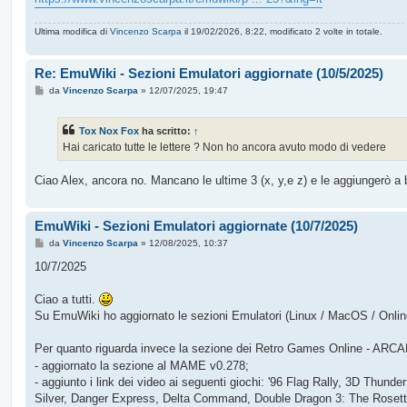
Ultima modifica di
Vincenzo Scarpa
il 19/02/2026, 8:22, modificato 2 volte in totale.
Re: EmuWiki - Sezioni Emulatori aggiornate (10/5/2025)
M
da
Vincenzo Scarpa
»
12/07/2025, 19:47
e
s
s
Tox Nox Fox
ha scritto:
↑
a
g
Hai caricato tutte le lettere ? Non ho ancora avuto modo di vedere
g
i
o
Ciao Alex, ancora no. Mancano le ultime 3 (x, y,e z) e le aggiungerò a 
EmuWiki - Sezioni Emulatori aggiornate (10/7/2025)
M
da
Vincenzo Scarpa
»
12/08/2025, 10:37
e
s
10/7/2025
s
a
g
Ciao a tutti.
g
Su EmuWiki ho aggiornato le sezioni Emulatori (Linux / MacOS / Onlin
i
o
Per quanto riguarda invece la sezione dei Retro Games Online - ARCA
- aggiornato la sezione al MAME v0.278;
- aggiunto i link dei video ai seguenti giochi: '96 Flag Rally, 3D Thund
Silver, Danger Express, Delta Command, Double Dragon 3: The Rosett