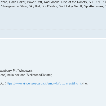
a Kazan, Paris Dakar, Power Drift, Rad Mobile, Rise of the Robots, S.T.U.N.
ikigami no Shiro, Sky Kid, SoulCalibur, Soul Edge Ver. II, Splatterhouse, 
Raspberry Pi / Windows);
ese) nella sezione 'Biblioteca/Riviste';
DE (
https://www.vincenzoscarpa.it/emuwiki/p ... mes&lng=it
) ho: