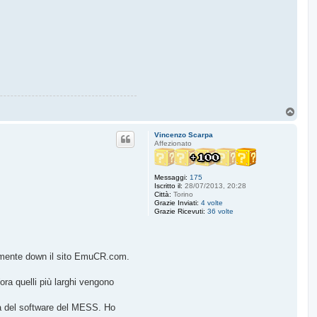
T
o
p
Vincenzo Scarpa
Affezionato
Messaggi:
175
Iscritto il:
28/07/2013, 20:28
Città:
Torino
Grazie Inviati:
4 volte
Grazie Ricevuti:
36 volte
almente down il sito EmuCR.com.
ra quelli più larghi vengono
eta del software del MESS. Ho