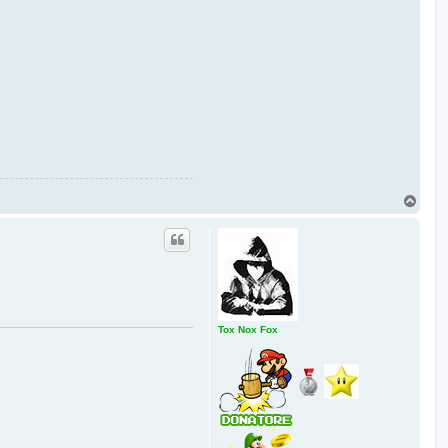
T
o
p
Tox Nox Fox