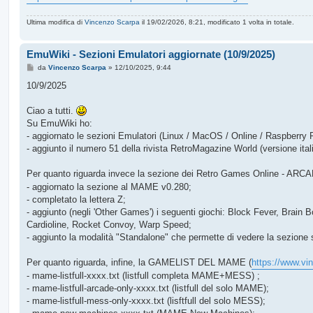
Ultima modifica di
Vincenzo Scarpa
il 19/02/2026, 8:21, modificato 1 volta in totale.
EmuWiki - Sezioni Emulatori aggiornate (10/9/2025)
M
da
Vincenzo Scarpa
»
12/10/2025, 9:44
e
s
10/9/2025
s
a
g
Ciao a tutti.
g
Su EmuWiki ho:
i
o
- aggiornato le sezioni Emulatori (Linux / MacOS / Online / Raspberry 
- aggiunto il numero 51 della rivista RetroMagazine World (versione itali
Per quanto riguarda invece la sezione dei Retro Games Online - ARCA
- aggiornato la sezione al MAME v0.280;
- completato la lettera Z;
- aggiunto (negli 'Other Games') i seguenti giochi: Block Fever, Brain 
Cardioline, Rocket Convoy, Warp Speed;
- aggiunto la modalità "Standalone" che permette di vedere la sezione 
Per quanto riguarda, infine, la GAMELIST DEL MAME (
https://www.vi
- mame-listfull-xxxx.txt (listfull completa MAME+MESS) ;
- mame-listfull-arcade-only-xxxx.txt (listfull del solo MAME);
- mame-listfull-mess-only-xxxx.txt (lisftfull del solo MESS);