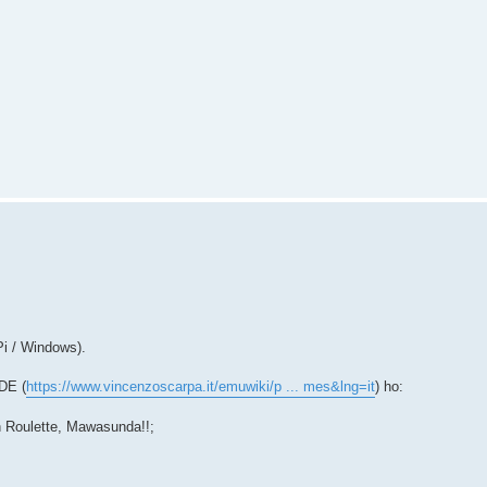
Pi / Windows).
DE (
https://www.vincenzoscarpa.it/emuwiki/p ... mes&lng=it
) ho:
n Roulette, Mawasunda!!;