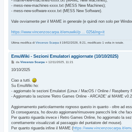
- mame-new-machines-xxxx.txt (MAME New Machines);
- mess-new-machines-xxxx.txt (MESS New Machines);
- mess-new-software-xxxx.txt (MESS New Software).
Vale ovviamente per il MAME in generale (e quindi non solo per Windows
https://www.vincenzoscarpa.it/emuwiki/p ... 025&lng=it
Ultima modifica di
Vincenzo Scarpa
il 19/02/2026, 8:21, modificato 1 volta in totale.
EmuWiki - Sezioni Emulatori aggiornate (10/10/2025)
M
da
Vincenzo Scarpa
»
12/11/2025, 11:21
e
s
10/10/2025
s
a
g
Ciao a tutti.
g
Su EmuWiki ho:
i
o
- aggiornato le sezioni Emulatori (Linux / MacOS / Online / Raspberry 
- Aggiornato la sezione 'Retro Games Online - ARCADE' al MAME v0.2
Aggiornamento particolarmente rognoso questo in quanto - oltre ad es
Di conseguenza, ho dovuto aggiornare/rimuovere parecchi link che fac
Per quanto riguarda invece i Retro Games Online, ho aggiornato la sezi
correttamente visualizzati al passaggio del puntatore del mouse).
Per quanto riguarda infine il MAME (
https://www.vincenzoscarpa.it/em