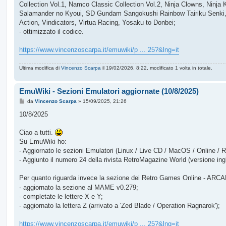
Collection Vol.1, Namco Classic Collection Vol.2, Ninja Clowns, Ninj
Salamander no Kyoui, SD Gundam Sangokushi Rainbow Tairiku Senki, Sh
Action, Vindicators, Virtua Racing, Yosaku to Donbei;
- ottimizzato il codice.
https://www.vincenzoscarpa.it/emuwiki/p ... 25?&lng=it
Ultima modifica di
Vincenzo Scarpa
il 19/02/2026, 8:22, modificato 1 volta in totale.
EmuWiki - Sezioni Emulatori aggiornate (10/8/2025)
M
da
Vincenzo Scarpa
»
15/09/2025, 21:26
e
s
10/8/2025
s
a
g
Ciao a tutti.
g
Su EmuWiki ho:
i
o
- Aggiornato le sezioni Emulatori (Linux / Live CD / MacOS / Online / 
- Aggiunto il numero 24 della rivista RetroMagazine World (versione ingl
Per quanto riguarda invece la sezione dei Retro Games Online - ARCA
- aggiornato la sezione al MAME v0.279;
- completate le lettere X e Y;
- aggiornato la lettera Z (arrivato a 'Zed Blade / Operation Ragnarok');
https://www.vincenzoscarpa.it/emuwiki/p ... 25?&lng=it