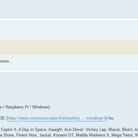
breve...
e / Raspberry Pi / Windows).
DE (
https://www.vincenzoscarpa.it/emuwiki/p ... mes&lng=it
) ho:
er Ceptor II, A Day in Space, Aaargh!, Ace Driver: Victory Lap, Blazer, Blue's 
a Stone, Finest Hour, Jackal, Konami GT, Marble Madness II, Mega Twins, M