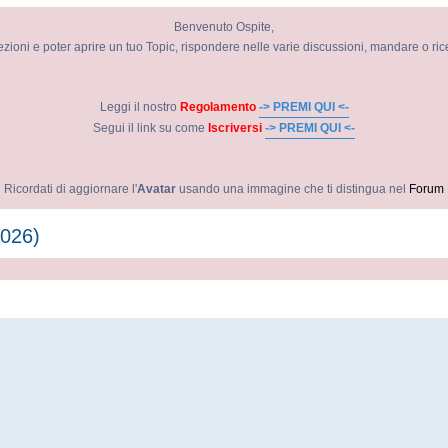
Benvenuto Ospite,
ezioni e poter aprire un tuo Topic, rispondere nelle varie discussioni, mandare o ri
Leggi il nostro
Regolamento
-> PREMI QUI <-
Segui il link su come
Iscriversi
-> PREMI QUI <-
Ricordati di aggiornare l'
Avatar
usando una immagine che ti distingua nel
Forum
2026)
avanzata