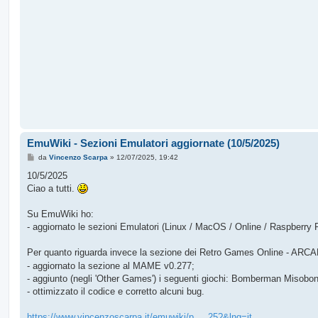
EmuWiki - Sezioni Emulatori aggiornate (10/5/2025)
M
da
Vincenzo Scarpa
»
12/07/2025, 19:42
e
s
10/5/2025
s
Ciao a tutti.
a
g
g
Su EmuWiki ho:
i
o
- aggiornato le sezioni Emulatori (Linux / MacOS / Online / Raspberry 
Per quanto riguarda invece la sezione dei Retro Games Online - ARCA
- aggiornato la sezione al MAME v0.277;
- aggiunto (negli 'Other Games') i seguenti giochi: Bomberman Misobo
- ottimizzato il codice e corretto alcuni bug.
https://www.vincenzoscarpa.it/emuwiki/p ... 25?&lng=it