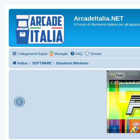
ArcadeItalia.NET
Il Forum di riferimento italiano per gli appas
Collegamenti Rapidi
Medaglie
FAQ
Donate
Indice
SOFTWARE
Emulatori Windows