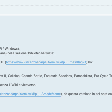
Pi / Windows);
ana) nella sezione 'Biblioteca/Riviste'.
DE (
https://www.vincenzoscarpa.it/emuwiki/p ... mes&lng=it
) ho:
Box II, Colision, Cosmic Battle, Fantastic Spacians, Paracaidista, Pro Cycle T
senza il Wiki e viceversa.
ncenzoscarpa.it/emuwiki/p ... ArcadeMame
), da questa versione in poi sara c