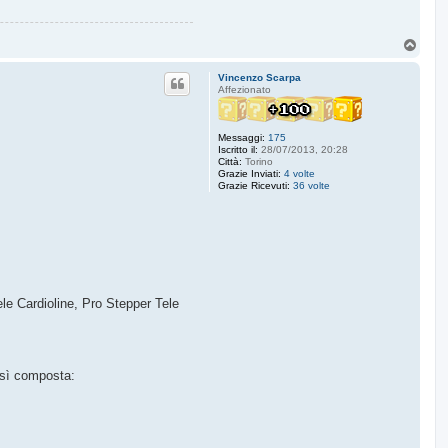
T
o
p
Vincenzo Scarpa
Affezionato
Messaggi:
175
Iscritto il:
28/07/2013, 20:28
Città:
Torino
Grazie Inviati:
4 volte
Grazie Ricevuti:
36 volte
ele Cardioline, Pro Stepper Tele
osì composta: