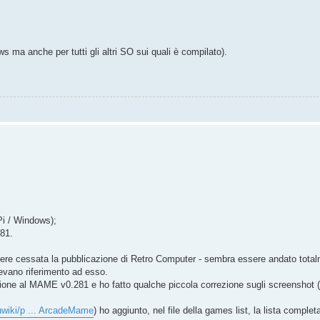
 ma anche per tutti gli altri SO sui quali è compilato).
Pi / Windows);
81.
sere cessata la pubblicazione di Retro Computer - sembra essere andato tot
evano riferimento ad esso.
one al MAME v0.281 e ho fatto qualche piccola correzione sugli screenshot (o
uwiki/p ... ArcadeMame
) ho aggiunto, nel file della games list, la lista compl