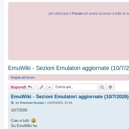
per utilizzare il
Forum
ed avere accesso a tutte le s
EmuWiki - Sezioni Emulatori aggiornate (10/7/
Regole del forum
Cerca
Ricerca 
Rispondi
EmuWiki - Sezioni Emulatori aggiornate (10/7/2026)
M
da
Vincenzo Scarpa
»
13/05/2025, 21:04
e
s
10/7/2026
s
a
g
Ciao a tutti.
g
Su EmuWiki ho:
i