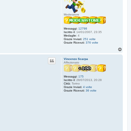
Moderatore
Messaggi:
12798
Iscritto il:
14/01/2007, 23:35
Medaglie:
4
Grazie Inviati:
251 volte
Grazie Ricevuti:
376 volte
T
o
p
Vincenzo Scarpa
Affezionato
Messaggi:
175
Iscritto il:
28/07/2013, 20:28
Città:
Torino
Grazie Inviati:
4 volte
Grazie Ricevuti:
36 volte