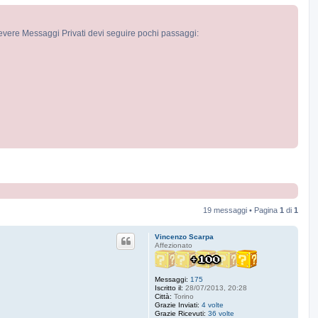
cevere Messaggi Privati devi seguire pochi passaggi:
19 messaggi • Pagina
1
di
1
Vincenzo Scarpa
Affezionato
Messaggi:
175
Iscritto il:
28/07/2013, 20:28
Città:
Torino
Grazie Inviati:
4 volte
Grazie Ricevuti:
36 volte