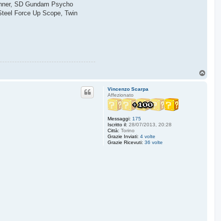
 Runner, SD Gundam Psycho
Steel Force Up Scope, Twin
T
o
p
Vincenzo Scarpa
Affezionato
Messaggi:
175
Iscritto il:
28/07/2013, 20:28
Città:
Torino
Grazie Inviati:
4 volte
Grazie Ricevuti:
36 volte