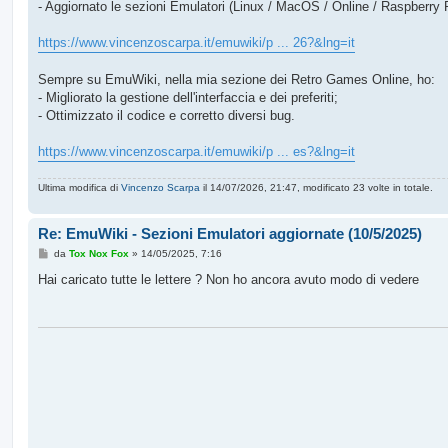
o
- Aggiornato le sezioni Emulatori (Linux / MacOS / Online / Raspberry 
https://www.vincenzoscarpa.it/emuwiki/p ... 26?&lng=it
Sempre su EmuWiki, nella mia sezione dei Retro Games Online, ho:
- Migliorato la gestione dell'interfaccia e dei preferiti;
- Ottimizzato il codice e corretto diversi bug.
https://www.vincenzoscarpa.it/emuwiki/p ... es?&lng=it
Ultima modifica di
Vincenzo Scarpa
il 14/07/2026, 21:47, modificato 23 volte in totale.
Re: EmuWiki - Sezioni Emulatori aggiornate (10/5/2025)
M
da
Tox Nox Fox
»
14/05/2025, 7:16
e
s
Hai caricato tutte le lettere ? Non ho ancora avuto modo di vedere
s
a
g
g
i
o