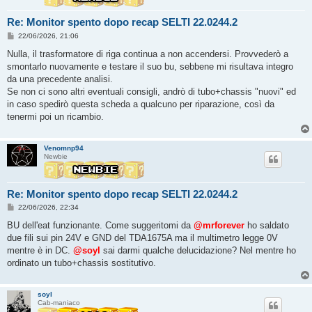
Re: Monitor spento dopo recap SELTI 22.0244.2
M
22/06/2026, 21:06
e
s
Nulla, il trasformatore di riga continua a non accendersi. Provvederò a
s
smontarlo nuovamente e testare il suo bu, sebbene mi risultava integro
a
g
da una precedente analisi.
g
Se non ci sono altri eventuali consigli, andrò di tubo+chassis "nuovi" ed
i
o
in caso spedirò questa scheda a qualcuno per riparazione, così da
tenermi poi un ricambio.
Venomnp94
Newbie
Re: Monitor spento dopo recap SELTI 22.0244.2
M
22/06/2026, 22:34
e
s
BU dell'eat funzionante. Come suggeritomi da
@mrforever
ho saldato
s
due fili sui pin 24V e GND del TDA1675A ma il multimetro legge 0V
a
g
mentre è in DC.
@soyl
sai darmi qualche delucidazione? Nel mentre ho
g
ordinato un tubo+chassis sostitutivo.
i
o
soyl
Cab-maniaco