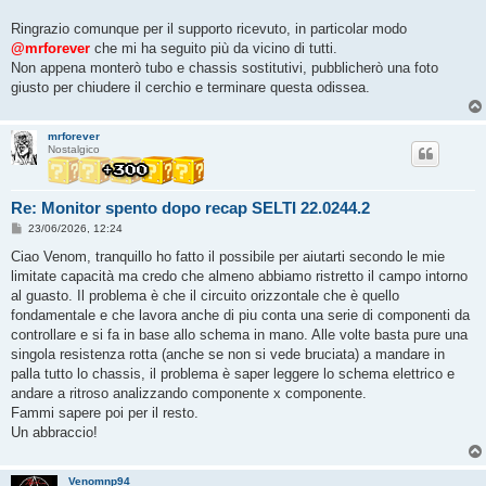
Ringrazio comunque per il supporto ricevuto, in particolar modo
@mrforever
che mi ha seguito più da vicino di tutti.
Non appena monterò tubo e chassis sostitutivi, pubblicherò una foto
giusto per chiudere il cerchio e terminare questa odissea.
mrforever
Nostalgico
Re: Monitor spento dopo recap SELTI 22.0244.2
M
23/06/2026, 12:24
e
s
Ciao Venom, tranquillo ho fatto il possibile per aiutarti secondo le mie
s
limitate capacità ma credo che almeno abbiamo ristretto il campo intorno
a
g
al guasto. Il problema è che il circuito orizzontale che è quello
g
fondamentale e che lavora anche di piu conta una serie di componenti da
i
o
controllare e si fa in base allo schema in mano. Alle volte basta pure una
singola resistenza rotta (anche se non si vede bruciata) a mandare in
palla tutto lo chassis, il problema è saper leggere lo schema elettrico e
andare a ritroso analizzando componente x componente.
Fammi sapere poi per il resto.
Un abbraccio!
Venomnp94