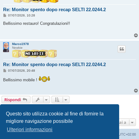
Re: Monitor spento dopo recap SELTI 22.0244.2
M
07/07/2026, 10:28
e
s
Bellissimo restauro! Congratulazioni!!
s
a
g
g
i
Marco1978
o
Newbie
Re: Monitor spento dopo recap SELTI 22.0244.2
M
07/07/2026, 20:48
e
s
Bellissimo mobile !
s
a
g
g
i
Rispondi
o
1
2
3
Precedente
49 messaggi
Questo sito utilizza cookie al fine di fornire la
migliore navigazione possibile
Vai a
Ulteriori informazioni
Indice
Contattaci
Cancella cookie
Tutti gli orari sono
UTC+02:00