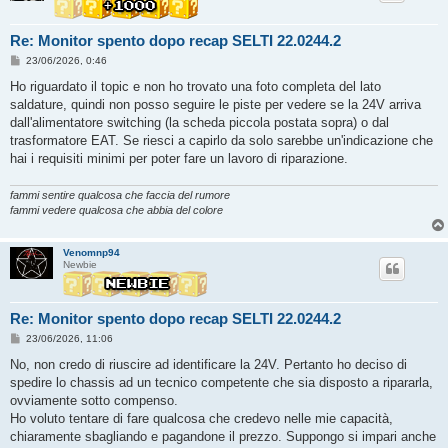
Re: Monitor spento dopo recap SELTI 22.0244.2
M
23/06/2026, 0:46
e
s
Ho riguardato il topic e non ho trovato una foto completa del lato
s
saldature, quindi non posso seguire le piste per vedere se la 24V arriva
a
g
dall'alimentatore switching (la scheda piccola postata sopra) o dal
g
trasformatore EAT. Se riesci a capirlo da solo sarebbe un'indicazione che
i
o
hai i requisiti minimi per poter fare un lavoro di riparazione.
fammi sentire qualcosa che faccia del rumore
fammi vedere qualcosa che abbia del colore
Venomnp94
Newbie
Re: Monitor spento dopo recap SELTI 22.0244.2
M
23/06/2026, 11:06
e
s
No, non credo di riuscire ad identificare la 24V. Pertanto ho deciso di
s
spedire lo chassis ad un tecnico competente che sia disposto a ripararla,
a
g
ovviamente sotto compenso.
g
Ho voluto tentare di fare qualcosa che credevo nelle mie capacità,
i
o
chiaramente sbagliando e pagandone il prezzo. Suppongo si impari anche