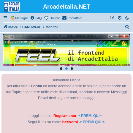
ArcadeItalia.NET
Medaglie
FAQ
Donate
Contattaci
C
Indice
HARDWARE
Monitor
e
r
c
a
Benvenuto Ospite,
per utilizzare il
Forum
ed avere accesso a tutte le sezioni e poter aprire un
tuo Topic, rispondere nelle varie discussioni, mandare o ricevere Messaggi
Privati devi seguire pochi passaggi:
Leggi il nostro
Regolamento
-> PREMI QUI <-
Segui il link su come
Iscriversi
-> PREMI QUI <-