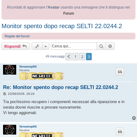
Ricordati di aggiornare l'
Avatar
usando una immagine che ti distingua nel
Forum
Monitor spento dopo recap SELTI 22.0244.2
Regole del forum
Cerca
Ricerca avan
Rispondi
1
2
3
Precedente
49 messaggi
Venomnp94
Newbie
Re: Monitor spento dopo recap SELTI 22.0244.2
M
22/06/2026, 18:24
e
s
Tra pochissimo recupero i componenti necessari alla riparazione e in
s
serata dovrei riuscire a provare nuovamente.
a
g
Vi tengo aggiornati.
g
i
o
Venomnp94
Newbie