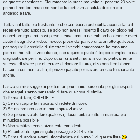
da queste esperienze. Sicuramente la prossima volta ci penserò 20 volte
prima di mettere mano se non ho la certezza assoluta di cosa sto
andando a fare.
Tuttavia il fatto più frustrante è che con buona probabilità appena fatto il
recap era tutto apposto, se solo non avessi inserito il cavo del giogo nel
connettore rgb e mi fossi perso il cavo jamma nel cab probabilmente avrei
avuto il segnale a video. Invece, preso dal panico di aver rotto qualcosa,
per seguire il consiglio di rimettere i vecchi condensatori ho rotto una
pista ed ho fatto il vero danno, che a questo punto è troppo complesso da
diagnosticare per me. Dopo quasi una settimana in cui ho praticamente
smesso di vivere pur di tentare di riparare il tutto, alzo bandiera bianca.
La conta dei morti è alta, il prezzo pagato per riavere un cab funzionante
anche.
Lascio un messaggio ai posteri, un prontuario personale per gli inesperti
che magari stanno pensando di fare qualcosa di simile:
1) Prima di fare, CHIEDETE
2) Se non capite la risposta, chiedete di nuovo
3) Se ancora non capite, non improvvisatevi
4) Se proprio volete fare qualcosa, documentate tutto in maniera più
minuziosa possibile
5) Non sentitevi eccessivamente confidenti
6) Ricontrollate ogni singolo passaggio 2,3,4 volte
7) Prima di andare avanti, ricominciate dal punto 1 di questa lista