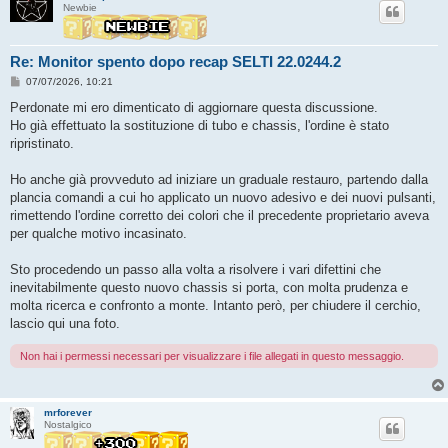
Newbie
Re: Monitor spento dopo recap SELTI 22.0244.2
M
07/07/2026, 10:21
e
s
Perdonate mi ero dimenticato di aggiornare questa discussione.
s
Ho già effettuato la sostituzione di tubo e chassis, l'ordine è stato
a
g
ripristinato.
g
i
o
Ho anche già provveduto ad iniziare un graduale restauro, partendo dalla
plancia comandi a cui ho applicato un nuovo adesivo e dei nuovi pulsanti,
rimettendo l'ordine corretto dei colori che il precedente proprietario aveva
per qualche motivo incasinato.
Sto procedendo un passo alla volta a risolvere i vari difettini che
inevitabilmente questo nuovo chassis si porta, con molta prudenza e
molta ricerca e confronto a monte. Intanto però, per chiudere il cerchio,
lascio qui una foto.
Non hai i permessi necessari per visualizzare i file allegati in questo messaggio.
mrforever
Nostalgico