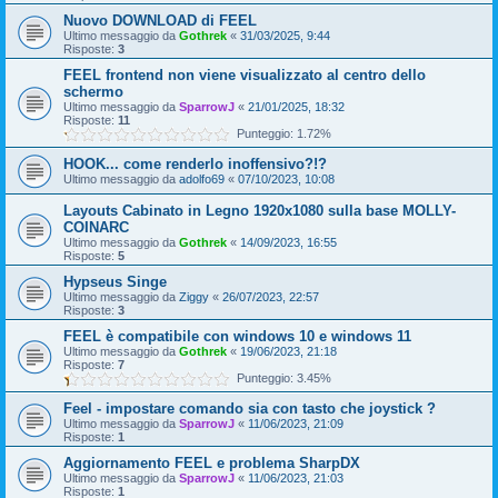
Nuovo DOWNLOAD di FEEL
Ultimo messaggio da
Gothrek
«
31/03/2025, 9:44
Risposte:
3
FEEL frontend non viene visualizzato al centro dello
schermo
Ultimo messaggio da
SparrowJ
«
21/01/2025, 18:32
Risposte:
11
Punteggio: 1.72%
HOOK... come renderlo inoffensivo?!?
Ultimo messaggio da
adolfo69
«
07/10/2023, 10:08
Layouts Cabinato in Legno 1920x1080 sulla base MOLLY-
COINARC
Ultimo messaggio da
Gothrek
«
14/09/2023, 16:55
Risposte:
5
Hypseus Singe
Ultimo messaggio da
Ziggy
«
26/07/2023, 22:57
Risposte:
3
FEEL è compatibile con windows 10 e windows 11
Ultimo messaggio da
Gothrek
«
19/06/2023, 21:18
Risposte:
7
Punteggio: 3.45%
Feel - impostare comando sia con tasto che joystick ?
Ultimo messaggio da
SparrowJ
«
11/06/2023, 21:09
Risposte:
1
Aggiornamento FEEL e problema SharpDX
Ultimo messaggio da
SparrowJ
«
11/06/2023, 21:03
Risposte:
1