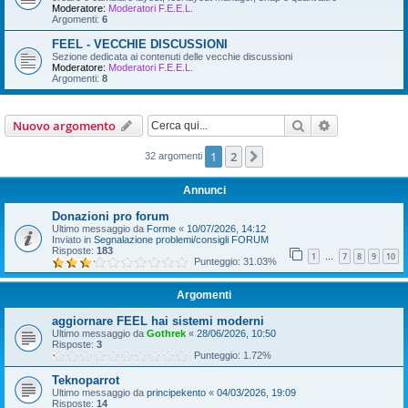
Moderatore:
Moderatori F.E.E.L.
Argomenti:
6
FEEL - VECCHIE DISCUSSIONI
Sezione dedicata ai contenuti delle vecchie discussioni
Moderatore:
Moderatori F.E.E.L.
Argomenti:
8
Cerca
Ricerca avan
Nuovo argomento
1
2
Prossimo
32 argomenti
Annunci
Donazioni pro forum
Ultimo messaggio da
Forme
«
10/07/2026, 14:12
Inviato in
Segnalazione problemi/consigli FORUM
Risposte:
183
1
7
8
9
10
…
Punteggio: 31.03%
Argomenti
aggiornare FEEL hai sistemi moderni
Ultimo messaggio da
Gothrek
«
28/06/2026, 10:50
Risposte:
3
Punteggio: 1.72%
Teknoparrot
Ultimo messaggio da
principekento
«
04/03/2026, 19:09
Risposte:
14