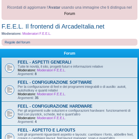
Ricordati di aggiornare l'
Avatar
usando una immagine che ti distingua nel
Forum
F.E.E.L. Il frontend di ArcadeItalia.net
Moderatore:
Moderatori F.E.E.L.
Regole del forum
Forum
FEEL - ASPETTI GENERALI
Tutte le novità, il sito, progetti futuri e informazioni relative
Moderatore:
Moderatori F.E.E.L.
Argomenti:
8
FEEL - CONFIGURAZIONE SOFTWARE
Per la configurazione di feel e dei programmi integrabili o di ausilio: autoit,
autohotkey e quanti relativi
Moderatore:
Moderatori F.E.E.L.
Argomenti:
35
FEEL - CONFIGURAZIONE HARDWARE
Per gli argomenti sulle soluzioni e configurazioni hardware: funzionamenti di
feel con joystick, schede, led e quant'altro
Moderatore:
Moderatori F.E.E.L.
Argomenti:
4
FEEL - ASPETTO E LAYOUTS
tutti gli argomenti riguardanti aspetto e layouts: cambiare i fonts, abbellire feel,
creare o cambiare layout, feel layout manager, snap e quant'altro