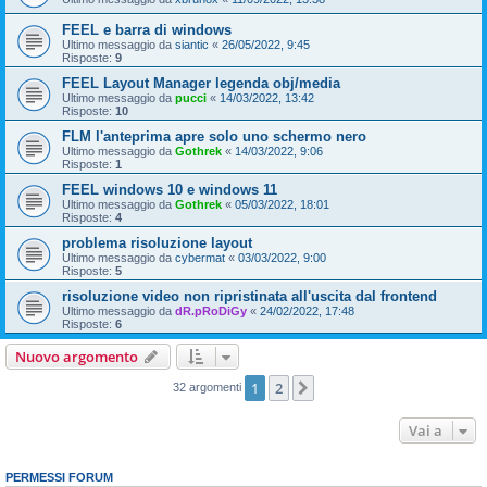
FEEL e barra di windows
Ultimo messaggio da
siantic
«
26/05/2022, 9:45
Risposte:
9
FEEL Layout Manager legenda obj/media
Ultimo messaggio da
pucci
«
14/03/2022, 13:42
Risposte:
10
FLM l'anteprima apre solo uno schermo nero
Ultimo messaggio da
Gothrek
«
14/03/2022, 9:06
Risposte:
1
FEEL windows 10 e windows 11
Ultimo messaggio da
Gothrek
«
05/03/2022, 18:01
Risposte:
4
problema risoluzione layout
Ultimo messaggio da
cybermat
«
03/03/2022, 9:00
Risposte:
5
risoluzione video non ripristinata all'uscita dal frontend
Ultimo messaggio da
dR.pRoDiGy
«
24/02/2022, 17:48
Risposte:
6
Nuovo argomento
1
2
Prossimo
32 argomenti
Vai a
PERMESSI FORUM