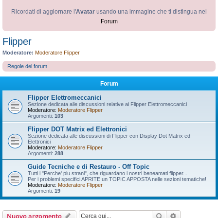
Ricordati di aggiornare l'
Avatar
usando una immagine che ti distingua nel
Forum
Flipper
Moderatore:
Moderatore Flipper
Regole del forum
Forum
Flipper Elettromeccanici
Sezione dedicata alle discussioni relative ai Flipper Elettromeccanici
Moderatore:
Moderatore Flipper
Argomenti:
103
Flipper DOT Matrix ed Elettronici
Sezione dedicata alle discussioni di Flipper con Display Dot Matrix ed
Elettronici
Moderatore:
Moderatore Flipper
Argomenti:
288
Guide Tecniche e di Restauro - Off Topic
Tutti i "Perche' piu strani", che riguardano i nostri beneamati flipper...
Per i problemi specifici APRITE un TOPIC APPOSTA nelle sezioni tematiche!
Moderatore:
Moderatore Flipper
Argomenti:
19
Cerca
Ricerca avan
Nuovo argomento