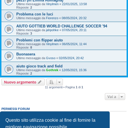
pezzi (in Emilia Romagna)
Ultimo messaggio da
Vinylmen
«
22/01/2025, 13:58
Risposte:
2
Problema con le luci
Ultimo messaggio da
Fiorenzo
«
08/05/2024, 20:32
AIUTO GOTTIEB WORLD CHALLENGE SOCCER '94
Ultimo messaggio da
jahpohke
«
07/05/2024, 20:11
Risposte:
3
Problemi con flipper aiuto
Ultimo messaggio da
Vinylmen
«
06/05/2024, 11:44
Risposte:
8
Buonasera
Ultimo messaggio da
Gvoso
«
02/05/2024, 20:42
aiuto gioco track and field
Ultimo messaggio da
Gothrek
«
12/05/2023, 15:36
Risposte:
2
Nuovo argomento
11 argomenti • Pagina
1
di
1
Vai a
PERMESSI FORUM
Non puoi
aprire nuovi argomenti
Non puoi
rispondere negli argomenti
Questo sito utilizza cookie al fine di fornire la
Non puoi
modificare i tuoi messaggi
migliore navigazione possibile
Non puoi
cancellare i tuoi messaggi