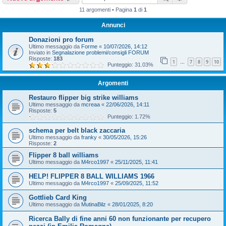
11 argomenti • Pagina
1
di
1
Annunci
Donazioni pro forum
Ultimo messaggio da
Forme
«
10/07/2026, 14:12
Inviato in
Segnalazione problemi/consigli FORUM
Risposte:
183
1
7
8
9
10
…
Punteggio: 31.03%
Argomenti
Restauro flipper big strike williams
Ultimo messaggio da
mcreaa
«
22/06/2026, 14:11
Risposte:
5
Punteggio: 1.72%
schema per belt black zaccaria
Ultimo messaggio da
franky
«
30/05/2026, 15:26
Risposte:
2
Flipper 8 ball williams
Ultimo messaggio da
M4rco1997
«
25/11/2025, 11:41
HELP! FLIPPER 8 BALL WILLIAMS 1966
Ultimo messaggio da
M4rco1997
«
25/09/2025, 11:52
Gottlieb Card King
Ultimo messaggio da
MutinaBilz
«
28/01/2025, 8:20
Ricerca Bally di fine anni 60 non funzionante per recupero