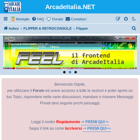
ArcadeItalia.NET
Medaglie
FAQ
Donate
Contattaci
C
Indice
FLIPPER & RETROCONSOLE
Flipper
e
r
c
a
Benvenuto Ospite,
per utilizzare il
Forum
ed avere accesso a tutte le sezioni e poter aprire un
tuo Topic, rispondere nelle varie discussioni, mandare o ricevere Messaggi
Privati devi seguire pochi passaggi:
Leggi il nostro
Regolamento
-> PREMI QUI <-
Segui il link su come
Iscriversi
-> PREMI QUI <-