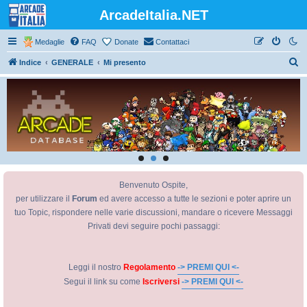
ArcadeItalia.NET
Medaglie
FAQ
Donate
Contattaci
C
Indice
GENERALE
Mi presento
e
r
c
a
Benvenuto Ospite,
per utilizzare il
Forum
ed avere accesso a tutte le sezioni e poter aprire un
tuo Topic, rispondere nelle varie discussioni, mandare o ricevere Messaggi
Privati devi seguire pochi passaggi:
Leggi il nostro
Regolamento
-> PREMI QUI <-
Segui il link su come
Iscriversi
-> PREMI QUI <-