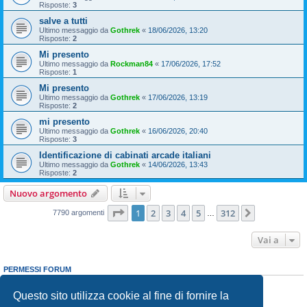
Risposte:
3
salve a tutti
Ultimo messaggio da
Gothrek
«
18/06/2026, 13:20
Risposte:
2
Mi presento
Ultimo messaggio da
Rockman84
«
17/06/2026, 17:52
Risposte:
1
Mi presento
Ultimo messaggio da
Gothrek
«
17/06/2026, 13:19
Risposte:
2
mi presento
Ultimo messaggio da
Gothrek
«
16/06/2026, 20:40
Risposte:
3
Identificazione di cabinati arcade italiani
Ultimo messaggio da
Gothrek
«
14/06/2026, 13:43
Risposte:
2
Nuovo argomento
Pagina
1
di
312
1
2
3
4
5
312
Prossimo
7790 argomenti
…
Vai a
PERMESSI FORUM
Non puoi
aprire nuovi argomenti
Non puoi
rispondere negli argomenti
Questo sito utilizza cookie al fine di fornire la
Non puoi
modificare i tuoi messaggi