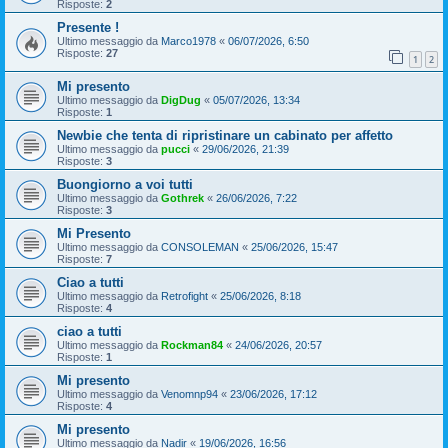
Risposte:
2
Presente !
Ultimo messaggio da
Marco1978
«
06/07/2026, 6:50
Risposte:
27
1
2
Mi presento
Ultimo messaggio da
DigDug
«
05/07/2026, 13:34
Risposte:
1
Newbie che tenta di ripristinare un cabinato per affetto
Ultimo messaggio da
pucci
«
29/06/2026, 21:39
Risposte:
3
Buongiorno a voi tutti
Ultimo messaggio da
Gothrek
«
26/06/2026, 7:22
Risposte:
3
Mi Presento
Ultimo messaggio da
CONSOLEMAN
«
25/06/2026, 15:47
Risposte:
7
Ciao a tutti
Ultimo messaggio da
Retrofight
«
25/06/2026, 8:18
Risposte:
4
ciao a tutti
Ultimo messaggio da
Rockman84
«
24/06/2026, 20:57
Risposte:
1
Mi presento
Ultimo messaggio da
Venomnp94
«
23/06/2026, 17:12
Risposte:
4
Mi presento
Ultimo messaggio da
Nadir
«
19/06/2026, 16:56