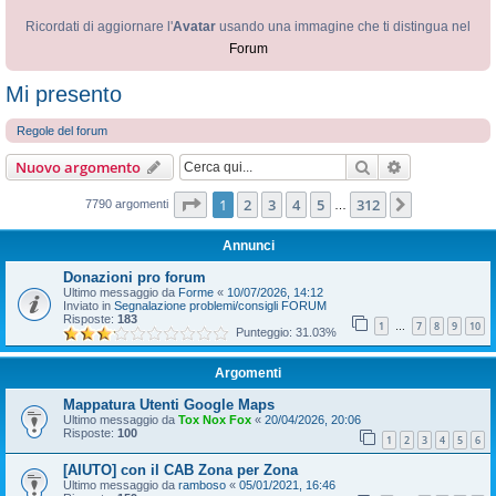
Ricordati di aggiornare l'
Avatar
usando una immagine che ti distingua nel
Forum
Mi presento
Regole del forum
Cerca
Ricerca avan
Nuovo argomento
Pagina
1
di
312
1
2
3
4
5
312
Prossimo
7790 argomenti
…
Annunci
Donazioni pro forum
Ultimo messaggio da
Forme
«
10/07/2026, 14:12
Inviato in
Segnalazione problemi/consigli FORUM
Risposte:
183
1
7
8
9
10
…
Punteggio: 31.03%
Argomenti
Mappatura Utenti Google Maps
Ultimo messaggio da
Tox Nox Fox
«
20/04/2026, 20:06
Risposte:
100
1
2
3
4
5
6
[AIUTO] con il CAB Zona per Zona
Ultimo messaggio da
ramboso
«
05/01/2021, 16:46