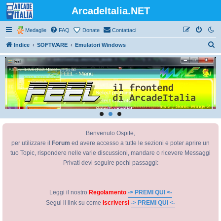
ArcadeItalia.NET
Medaglie
FAQ
Donate
Contattaci
C
Indice
SOFTWARE
Emulatori Windows
e
r
c
a
Benvenuto Ospite,
per utilizzare il
Forum
ed avere accesso a tutte le sezioni e poter aprire un
tuo Topic, rispondere nelle varie discussioni, mandare o ricevere Messaggi
Privati devi seguire pochi passaggi:
Leggi il nostro
Regolamento
-> PREMI QUI <-
Segui il link su come
Iscriversi
-> PREMI QUI <-