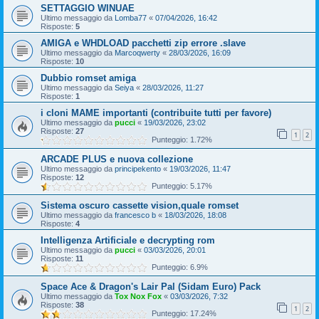
SETTAGGIO WINUAE
Ultimo messaggio da
Lomba77
«
07/04/2026, 16:42
Risposte:
5
AMIGA e WHDLOAD pacchetti zip errore .slave
Ultimo messaggio da
Marcoqwerty
«
28/03/2026, 16:09
Risposte:
10
Dubbio romset amiga
Ultimo messaggio da
Seiya
«
28/03/2026, 11:27
Risposte:
1
i cloni MAME importanti (contribuite tutti per favore)
Ultimo messaggio da
pucci
«
19/03/2026, 23:02
Risposte:
27
1
2
Punteggio: 1.72%
ARCADE PLUS e nuova collezione
Ultimo messaggio da
principekento
«
19/03/2026, 11:47
Risposte:
12
Punteggio: 5.17%
Sistema oscuro cassette vision,quale romset
Ultimo messaggio da
francesco b
«
18/03/2026, 18:08
Risposte:
4
Intelligenza Artificiale e decrypting rom
Ultimo messaggio da
pucci
«
03/03/2026, 20:01
Risposte:
11
Punteggio: 6.9%
Space Ace & Dragon's Lair Pal (Sidam Euro) Pack
Ultimo messaggio da
Tox Nox Fox
«
03/03/2026, 7:32
Risposte:
38
1
2
Punteggio: 17.24%