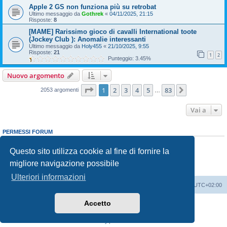
Apple 2 GS non funziona più su retrobat
Ultimo messaggio da
Gothrek
«
04/11/2025, 21:15
Risposte:
8
[MAME] Rarissimo gioco di cavalli International toote
(Jockey Club ): Anomalie interessanti
Ultimo messaggio da
Holy455
«
21/10/2025, 9:55
Risposte:
21
1
2
Punteggio: 3.45%
Nuovo argomento
Pagina
1
di
83
1
2
3
4
5
83
Prossimo
2053 argomenti
…
Vai a
PERMESSI FORUM
Non puoi
aprire nuovi argomenti
Non puoi
rispondere negli argomenti
Questo sito utilizza cookie al fine di fornire la
Non puoi
modificare i tuoi messaggi
migliore navigazione possibile
Non puoi
cancellare i tuoi messaggi
Non puoi
inviare allegati
Ulteriori informazioni
Indice
Contattaci
Cancella cookie
Tutti gli orari sono
UTC+02:00
Accetto
Creato da
phpBB
® Forum Software © phpBB Limited
Traduzione Italiana
phpBB-Italia.it
Privacy
|
Condizioni