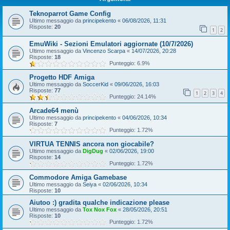
Teknoparrot Game Config
Ultimo messaggio da
principekento
«
06/08/2026, 11:31
Risposte:
20
1
2
EmuWiki - Sezioni Emulatori aggiornate (10/7/2026)
Ultimo messaggio da
Vincenzo Scarpa
«
14/07/2026, 20:28
Risposte:
18
Punteggio: 6.9%
Progetto HDF Amiga
Ultimo messaggio da
SoccerKid
«
09/06/2026, 16:03
Risposte:
77
1
2
3
4
Punteggio: 24.14%
Arcade64 menù
Ultimo messaggio da
principekento
«
04/06/2026, 10:34
Risposte:
7
Punteggio: 1.72%
VIRTUA TENNIS ancora non giocabile?
Ultimo messaggio da
DigDug
«
02/06/2026, 19:00
Risposte:
14
Punteggio: 1.72%
Commodore Amiga Gamebase
Ultimo messaggio da
Seiya
«
02/06/2026, 10:34
Risposte:
10
Aiutoo :) gradita qualche indicazione please
Ultimo messaggio da
Tox Nox Fox
«
28/05/2026, 20:51
Risposte:
10
Punteggio: 1.72%