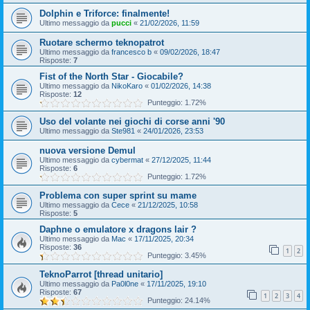
Dolphin e Triforce: finalmente!
Ultimo messaggio da
pucci
«
21/02/2026, 11:59
Ruotare schermo teknopatrot
Ultimo messaggio da
francesco b
«
09/02/2026, 18:47
Risposte:
7
Fist of the North Star - Giocabile?
Ultimo messaggio da
NikoKaro
«
01/02/2026, 14:38
Risposte:
12
Punteggio: 1.72%
Uso del volante nei giochi di corse anni '90
Ultimo messaggio da
Ste981
«
24/01/2026, 23:53
nuova versione Demul
Ultimo messaggio da
cybermat
«
27/12/2025, 11:44
Risposte:
6
Punteggio: 1.72%
Problema con super sprint su mame
Ultimo messaggio da
Cece
«
21/12/2025, 10:58
Risposte:
5
Daphne o emulatore x dragons lair ?
Ultimo messaggio da
Mac
«
17/11/2025, 20:34
Risposte:
36
1
2
Punteggio: 3.45%
TeknoParrot [thread unitario]
Ultimo messaggio da
Pa0l0ne
«
17/11/2025, 19:10
Risposte:
67
1
2
3
4
Punteggio: 24.14%