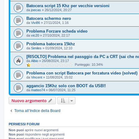
Batocera script 15 Khz per vecchie versioni
da
joecas
»
26/12/2024, 20:27
Batocera schermo nero
da
Vivi86
»
27/11/2024, 1:16
Problema Forzare scheda video
da
vic20
»
27/10/2024, 22:17
Problema batocera 15khz
da
Similes
»
01/09/2024, 12:10
[RISOLTO] Problema nel passggio da PC a CRT (sai che nov
da
Albio
»
26/08/2024, 23:17
Punteggio: 10.34%
Problema con script Batocera per forzatura video (solved)
da
Vincent
»
11/08/2024, 15:02
aggancio 15Khz solo con BOOT da USB!!
da
matteo74
»
06/07/2024, 11:25
Nuovo argomento
Torna all’Indice della Board
PERMESSI FORUM
Non puoi
aprire nuovi argomenti
Non puoi
rispondere negli argomenti
Non puoi
modificare i tuoi messaggi