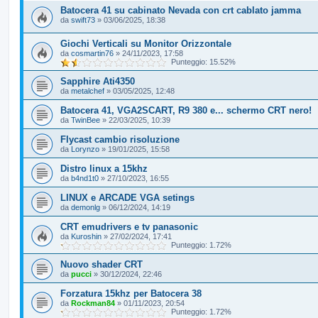
Batocera 41 su cabinato Nevada con crt cablato jamma
da
swift73
»
03/06/2025, 18:38
Giochi Verticali su Monitor Orizzontale
da
cosmartin76
»
24/11/2023, 17:58
Punteggio: 15.52%
Sapphire Ati4350
da
metalchef
»
03/05/2025, 12:48
Batocera 41, VGA2SCART, R9 380 e... schermo CRT nero!
da
TwinBee
»
22/03/2025, 10:39
Flycast cambio risoluzione
da
Lorynzo
»
19/01/2025, 15:58
Distro linux a 15khz
da
b4nd1t0
»
27/10/2023, 16:55
LINUX e ARCADE VGA setings
da
demonlg
»
06/12/2024, 14:19
CRT emudrivers e tv panasonic
da
Kuroshin
»
27/02/2024, 17:41
Punteggio: 1.72%
Nuovo shader CRT
da
pucci
»
30/12/2024, 22:46
Forzatura 15khz per Batocera 38
da
Rockman84
»
01/11/2023, 20:54
Punteggio: 1.72%