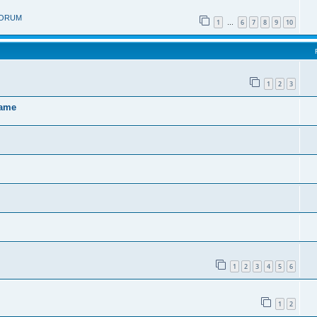
 FORUM
1
6
7
8
9
10
…
1
2
3
mame
1
2
3
4
5
6
1
2