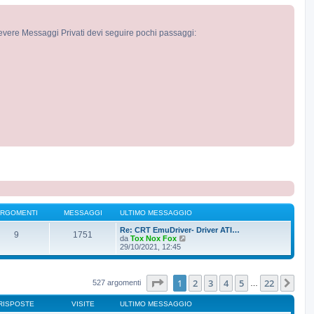
cevere Messaggi Privati devi seguire pochi passaggi:
RGOMENTI
MESSAGGI
ULTIMO MESSAGGIO
Re: CRT EmuDriver- Driver ATI…
9
1751
V
da
Tox Nox Fox
e
29/10/2021, 12:45
d
i
u
l
Pagina
1
di
22
1
2
3
4
5
22
Pro
527 argomenti
…
t
i
RISPOSTE
VISITE
ULTIMO MESSAGGIO
m
o