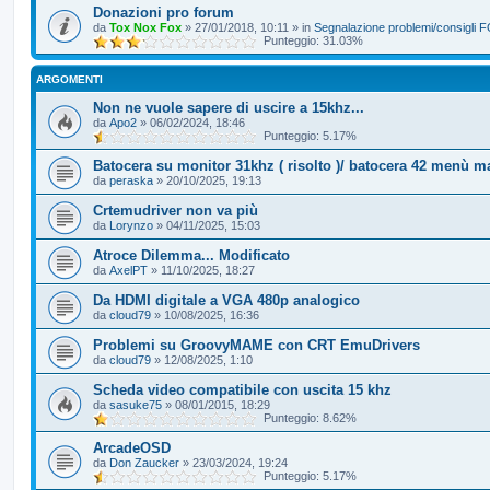
Donazioni pro forum
da
Tox Nox Fox
»
27/01/2018, 10:11
» in
Segnalazione problemi/consigli
Punteggio: 31.03%
ARGOMENTI
Non ne vuole sapere di uscire a 15khz...
da
Apo2
»
06/02/2024, 18:46
Punteggio: 5.17%
Batocera su monitor 31khz ( risolto )/ batocera 42 menù 
da
peraska
»
20/10/2025, 19:13
Crtemudriver non va più
da
Lorynzo
»
04/11/2025, 15:03
Atroce Dilemma... Modificato
da
AxelPT
»
11/10/2025, 18:27
Da HDMI digitale a VGA 480p analogico
da
cloud79
»
10/08/2025, 16:36
Problemi su GroovyMAME con CRT EmuDrivers
da
cloud79
»
12/08/2025, 1:10
Scheda video compatibile con uscita 15 khz
da
sasuke75
»
08/01/2015, 18:29
Punteggio: 8.62%
ArcadeOSD
da
Don Zaucker
»
23/03/2024, 19:24
Punteggio: 5.17%