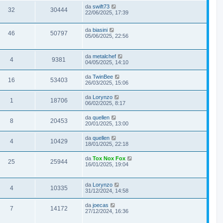
da
swift73
32
30444
22/06/2025, 17:39
da
biasini
46
50797
05/06/2025, 22:56
da
metalchef
4
9381
04/05/2025, 14:10
da
TwinBee
16
53403
26/03/2025, 15:06
da
Lorynzo
1
18706
06/02/2025, 8:17
da
quellen
8
20453
20/01/2025, 13:00
da
quellen
4
10429
18/01/2025, 22:18
da
Tox Nox Fox
25
25944
16/01/2025, 19:04
da
Lorynzo
4
10335
31/12/2024, 14:58
da
joecas
7
14172
27/12/2024, 16:36