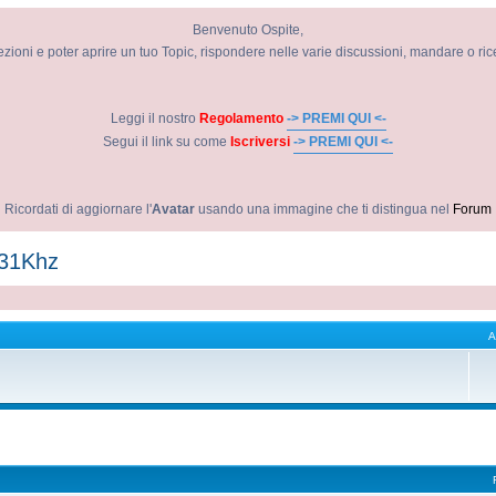
Benvenuto Ospite,
ezioni e poter aprire un tuo Topic, rispondere nelle varie discussioni, mandare o ri
Leggi il nostro
Regolamento
-> PREMI QUI <-
Segui il link su come
Iscriversi
-> PREMI QUI <-
Ricordati di aggiornare l'
Avatar
usando una immagine che ti distingua nel
Forum
-31Khz
A
vanzata