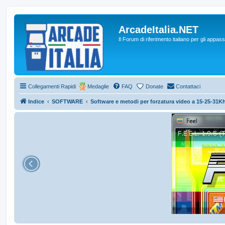
ArcadeItalia.NET
Il Forum di riferimento italiano per gli appas
Collegamenti Rapidi
Medaglie
FAQ
Donate
Contattaci
Indice
SOFTWARE
Software e metodi per forzatura video a 15-25-31K