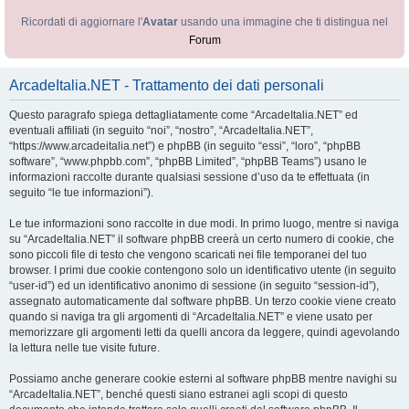
Ricordati di aggiornare l'
Avatar
usando una immagine che ti distingua nel
Forum
ArcadeItalia.NET - Trattamento dei dati personali
Questo paragrafo spiega dettagliatamente come “ArcadeItalia.NET” ed
eventuali affiliati (in seguito “noi”, “nostro”, “ArcadeItalia.NET”,
“https://www.arcadeitalia.net”) e phpBB (in seguito “essi”, “loro”, “phpBB
software”, “www.phpbb.com”, “phpBB Limited”, “phpBB Teams”) usano le
informazioni raccolte durante qualsiasi sessione d’uso da te effettuata (in
seguito “le tue informazioni”).
Le tue informazioni sono raccolte in due modi. In primo luogo, mentre si naviga
su “ArcadeItalia.NET” il software phpBB creerà un certo numero di cookie, che
sono piccoli file di testo che vengono scaricati nei file temporanei del tuo
browser. I primi due cookie contengono solo un identificativo utente (in seguito
“user-id”) ed un identificativo anonimo di sessione (in seguito “session-id”),
assegnato automaticamente dal software phpBB. Un terzo cookie viene creato
quando si naviga tra gli argomenti di “ArcadeItalia.NET” e viene usato per
memorizzare gli argomenti letti da quelli ancora da leggere, quindi agevolando
la lettura nelle tue visite future.
Possiamo anche generare cookie esterni al software phpBB mentre navighi su
“ArcadeItalia.NET”, benché questi siano estranei agli scopi di questo