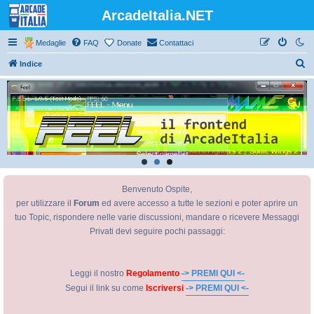
ArcadeItalia.NET
Medaglie
FAQ
Donate
Contattaci
C
Indice
e
r
c
a
Benvenuto Ospite,
per utilizzare il
Forum
ed avere accesso a tutte le sezioni e poter aprire un
tuo Topic, rispondere nelle varie discussioni, mandare o ricevere Messaggi
Privati devi seguire pochi passaggi:
Leggi il nostro
Regolamento
-> PREMI QUI <-
Segui il link su come
Iscriversi
-> PREMI QUI <-