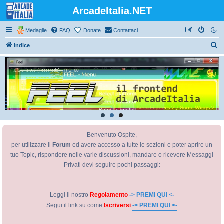
ArcadeItalia.NET
Medaglie
FAQ
Donate
Contattaci
C
Indice
e
r
c
a
Benvenuto Ospite,
per utilizzare il
Forum
ed avere accesso a tutte le sezioni e poter aprire un
tuo Topic, rispondere nelle varie discussioni, mandare o ricevere Messaggi
Privati devi seguire pochi passaggi:
Leggi il nostro
Regolamento
-> PREMI QUI <-
Segui il link su come
Iscriversi
-> PREMI QUI <-