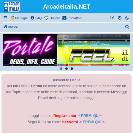
ArcadeItalia.NET
Medaglie
FAQ
Donate
Contattaci
C
Indice
e
r
c
a
Benvenuto Ospite,
per utilizzare il
Forum
ed avere accesso a tutte le sezioni e poter aprire un
tuo Topic, rispondere nelle varie discussioni, mandare o ricevere Messaggi
Privati devi seguire pochi passaggi:
Leggi il nostro
Regolamento
-> PREMI QUI <-
Segui il link su come
Iscriversi
-> PREMI QUI <-