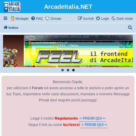
ArcadeItalia.NET
Medaglie
FAQ
Donate
Iscriviti
Login
Dark mode
C
Indice
e
r
c
a
Benvenuto Ospite,
per utilizzare il
Forum
ed avere accesso a tutte le sezioni e poter aprire un
tuo Topic, rispondere nelle varie discussioni, mandare o ricevere Messaggi
Privati devi seguire pochi passaggi:
Leggi il nostro
Regolamento
-> PREMI QUI <-
Segui il link su come
Iscriversi
-> PREMI QUI <-