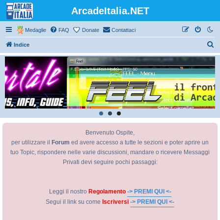
ArcadeItalia.NET
Medaglie
FAQ
Donate
Contattaci
C
Indice
e
r
c
a
Benvenuto Ospite,
per utilizzare il
Forum
ed avere accesso a tutte le sezioni e poter aprire un
tuo Topic, rispondere nelle varie discussioni, mandare o ricevere Messaggi
Privati devi seguire pochi passaggi:
Leggi il nostro
Regolamento
-> PREMI QUI <-
Segui il link su come
Iscriversi
-> PREMI QUI <-